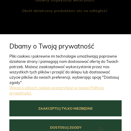
Główny inspektorat weterynarii
Obrót detaliczny produktami otc na odległość
CO NAS WYRÓŻNIA
Dbamy o Twoją prywatność
Pliki cookies i pokrewne im technologie umożliwiają poprawne
działanie strony i pomagają nam dostosować ofertę do Twoich
O FIRMIE
potrzeb. Możesz zaakceptować wykorzystanie przez nas
wszystkich tych plików i przejść do sklepu lub dostosować
użycie plików do swoich preferencji, wybierając opcję "Dostosuj
ZAMÓWIENIA
zgody".
Więcej o plikach cookies przeczytasz w naszej Polityce
prywatności.
MOJE KONTO
ZAAKCEPTUJ TYLKO NIEZBĘDNE
POMOC
DOSTOSUJ ZGODY