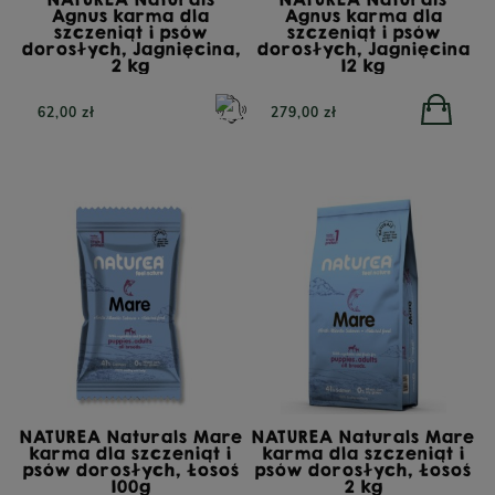
Agnus karma dla
Agnus karma dla
szczeniąt i psów
szczeniąt i psów
dorosłych, Jagnięcina,
dorosłych, Jagnięcina
2 kg
12 kg
62,00 zł
279,00 zł
TRIBAL Fresh Pressed
Indyk, tłoczona na zimno
karma dla dorosłych
YORA All Breed
psów, 12 kg
GrainFree Mono Insect,
bezzbożowa sucha
karma dla psów z
insektami, 12 kg
NATUREA Naturals Mare
NATUREA Naturals Mare
karma dla szczeniąt i
karma dla szczeniąt i
psów dorosłych, Łosoś
psów dorosłych, Łosoś
POWIADOM O
100g
2 kg