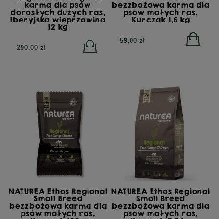
karma dla psów
bezzbożowa karma dla
dorosłych dużych ras,
psów małych ras,
Iberyjska wieprzowina
Kurczak 1,6 kg
12 kg
59,00 zł
290,00 zł
NATUREA Ethos Regional
NATUREA Ethos Regional
Small Breed
Small Breed
bezzbożowa karma dla
bezzbożowa karma dla
psów małych ras,
psów małych ras,