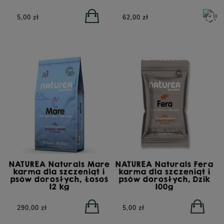
DOSTĘPNOŚCI
332,00 zł
450,00 zł
5,00 zł
62,00 zł
PERRO Cielęcina z
PERRO Struś z cukinią
cukinią dla psów
dla psów dorosłych 400g
NATUREA Naturals Mare
NATUREA Naturals Fera
karma dla szczeniąt i
karma dla szczeniąt i
dorosłych 800g
psów dorosłych, Łosoś
psów dorosłych, Dzik
12 kg
100g
290,00 zł
5,00 zł