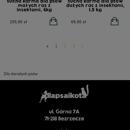
sucha karma dla psów
sucha karma dla psów
małych ras z
dużych ras z insektami,
insektami, 6kg
1,5 kg
255,00 zł
69,00 zł
«
1
2
3
»
Dla dorosłych psów
ul. Górna 7A
71-218 Bezrzecze