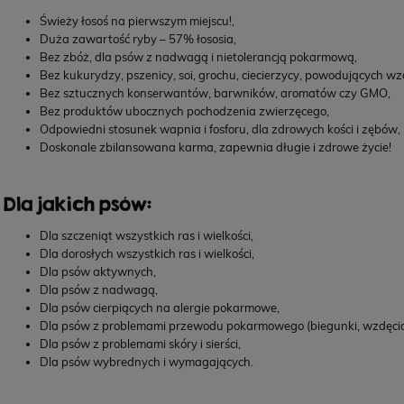
Świeży łosoś na pierwszym miejscu!,
Duża zawartość ryby – 57% łososia,
Bez zbóż, dla psów z nadwagą i nietolerancją pokarmową,
Bez kukurydzy, pszenicy, soi, grochu, ciecierzycy, powodujących wzd
Bez sztucznych konserwantów, barwników, aromatów czy GMO,
Bez produktów ubocznych pochodzenia zwierzęcego,
Odpowiedni stosunek wapnia i fosforu, dla zdrowych kości i zębów,
Doskonale zbilansowana karma, zapewnia długie i zdrowe życie!
Dla jakich psów:
Dla szczeniąt wszystkich ras i wielkości,
Dla dorosłych wszystkich ras i wielkości,
PERRO Cielęcina z cukinią dla psów dorosłych
PERRO 
Dla psów aktywnych,
800g
Dla psów z nadwagą,
Dla psów cierpiących na alergie pokarmowe,
Dla psów z problemami przewodu pokarmowego (biegunki, wzdęcia
POWIADOM O DOSTĘPNOŚCI
Dla psów z problemami skóry i sierści,
26,90 zł
23,9
Dla psów wybrednych i wymagających.