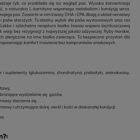
RA All Breed GrainFree Mono Insect,
YORA Light/Se
dzaje ryb, co przekłada się na wygląd psa. Wysoka koncentracja
żowa sucha karma dla psów z insektami,
karma dla ps
ć, a naturalna L-karnityna wspomaga metabolizm i kondycję serca.
12 kg
 Twojego psa. Zawarte w nim kwasy DHA i EPA dbają o układ nerwowy
ak i psów starszych. To idealny wybór dla psów wystawowych oraz ras
POWIADOM O DOSTĘPNOŚCI
 Lekka i szlachetna receptura białka łososia wspiera beztłuszczową
00 zł
410,00 zł
 wagi bez rezygnacji z najwyższej jakości odżywczej. Ryby morskie,
ch alergicznie na inne białka zwierzęce. To bezpieczna przystań dla
ą, zapewniając komfort trawienia bez kompromisów smakowych.
 i suplementy (glukozamina, chondroityna, prebiotyki, aminokwasy,
stawy,
obniżające wydzielanie się gazów,
cesy starzenia się,
y i utrzymujące skórę, sierść i kości w doskonałej kondycji.
sa.
m?: