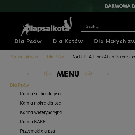
DARMOWA D
Dla Psów
Dla Kotów
Dla Małych zw
Klub Hodowców
Blog
Kontakt
Strona główna
Dla Psów
NATUREA Ethos Atlantica bezzbożo
MENU
Dla Psów
Karma sucha dla psa
Karma mokra dla psa
Karma weterynaryjna
Karma BARF
Przysmaki dla psa