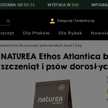
OSTAWA OD
150 ZŁ
WYSYŁKA W
24H
INFOLIN
Zaloguj się / Zarejestruj się
ierząt
Dla Ptaków
Dla Rybek
Nowośc
wa karma dla szczeniąt i psów dorosłych, Łosoś 1,6 kg
NATUREA Ethos Atlantica
szczeniąt i psów dorosłych