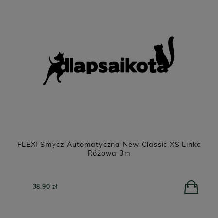
ka
PERRO Jagnięcina z dynią dla psów dorosłych
800g
POWIADOM O DOSTĘPNOŚCI
26,90 zł