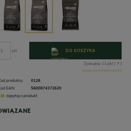
DO KOSZYKA
szt
Zyskujesz
13
pkt [
?
]
dodaj do przechowalni
Kod produktu:
0128
Kod EAN:
5600874372620
zapytaj o produkt
POWIĄZANE