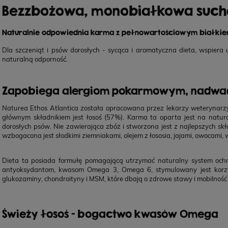
Bezzbożowa, monobiałkowa such
Naturalnie odpowiednia karma z pełnowartościowym białkiem 
Dla szczeniąt i psów dorosłych - sycąca i aromatyczna dieta, wspiera u
naturalną odporność.
Zapobiega alergiom pokarmowym, nadwadz
Naturea Ethos Atlantica została opracowana przez lekarzy weterynarzy
głównym składnikiem jest łosoś (57%). Karma ta oparta jest na natura
dorosłych psów. Nie zawierająca zbóż i stworzona jest z najlepszych sk
wzbogacona jest słodkimi ziemniakami, olejem z łososia, jajami, owocami
Dieta ta posiada formułę pomagającą utrzymać naturalny system ochron
antyoksydantom, kwasom Omega 3, Omega 6, stymulowany jest korzyst
glukozaminy, chondroityny i MSM, które dbają o zdrowe stawy i mobilność
Świeży łosoś - bogactwo kwasów Omega