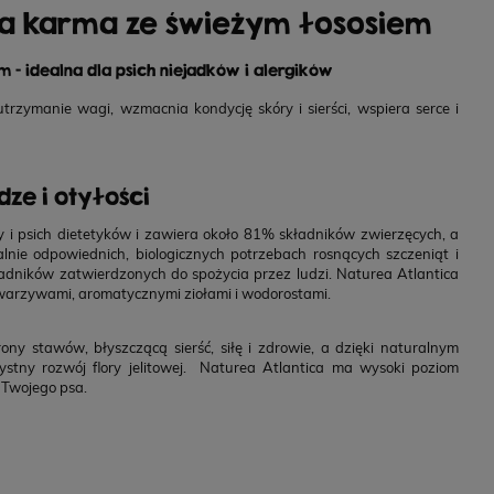
a karma ze świeżym łososiem
- idealna dla psich niejadków i alergików
trzymanie wagi, wzmacnia kondycję skóry i sierści, wspiera serce i
e i otyłości
 i psich dietetyków i zawiera około 81% składników zwierzęcych, a
lnie odpowiednich, biologicznych potrzebach rosnących szczeniąt i
ładników zatwierdzonych do spożycia przez ludzi. Naturea Atlantica
, warzywami, aromatycznymi ziołami i wodorostami.
y stawów, błyszczącą sierść, siłę i zdrowie, a dzięki naturalnym
ny rozwój flory jelitowej. Naturea Atlantica ma wysoki poziom
 Twojego psa.