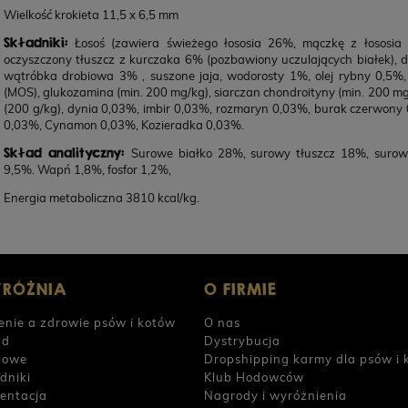
Wielkość krokieta 11,5 x 6,5 mm
Składniki:
Łosoś (zawiera świeżego łososia 26%, mączkę z łososia 1
oczyszczony tłuszcz z kurczaka 6% (pozbawiony uczulających białek), 
wątróbka drobiowa 3% , suszone jaja, wodorosty 1%, olej rybny 0,5%, o
(MOS), glukozamina (min. 200 mg/kg), siarczan chondroityny (min. 200 mg
(200 g/kg), dynia 0,03%, imbir 0,03%, rozmaryn 0,03%, burak czerwony
0,03%, Cynamon 0,03%, Kozieradka 0,03%.
Skład analityczny:
Surowe białko 28%, surowy tłuszcz 18%, suro
9,5%. Wapń 1,8%, fosfor 1,2%,
Energia metaboliczna 3810 kcal/kg.
YRÓŻNIA
O FIRMIE
enie a zdrowie psów i kotów
O nas
ad
Dystrybucja
iowe
Dropshipping karmy dla psów i 
dniki
Klub Hodowców
entacja
Nagrody i wyróżnienia