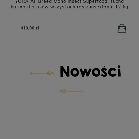
NATUREA Naturals Agnus karma dla szczeniąt i
kg
psów dorosłych, Jagnięcina 12 kg
279,00 zł
Nowości