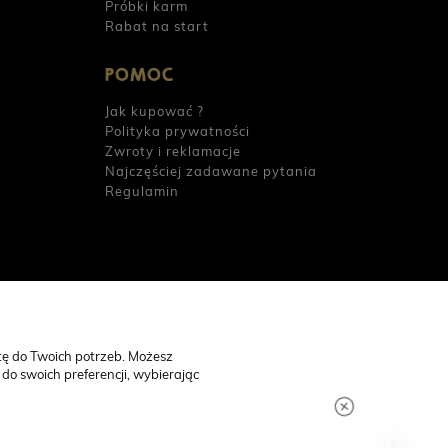
Próbki karm
Rabat na start
POMOC
Jak kupować ?
Polityka prywatności
Zwroty i reklamacje
Najczęściej zadawane pytania
Regulamin
tę do Twoich potrzeb. Możesz
do swoich preferencji, wybierając