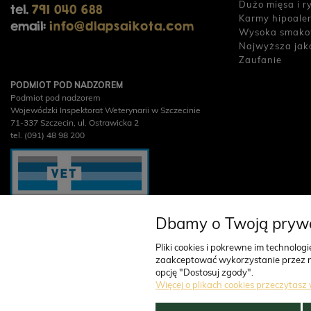
Dużo mięsa i r
tel.
791 040 688
Karmy hipoale
email:
info@dlapsaikota.com
Wysoka smako
Najwyższa jak
Zaufanie
PODMIOT POD NADZOREM
Podmiot pod nadzorem
Wojewódzki Inspektorat Weterynarii w Szczecinie
71-337 Szczecin, ul. Ostrawicka 2
tel. (091) 48 98 200
Dbamy o Twoją pryw
Pliki cookies i pokrewne im technolo
zaakceptować wykorzystanie przez nas
opcję "Dostosuj zgody".
Główny inspektorat weterynarii
Więcej o plikach cookies przeczytasz 
Obrót detaliczny produktami otc na odległość