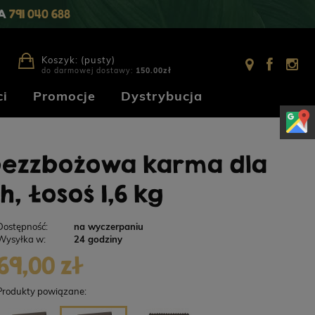
IA
791 040 688
Koszyk:
(pusty)
do darmowej dostawy:
150.00
zł
i
Promocje
Dystrybucja
 bezzbożowa karma dla
, Łosoś 1,6 kg
Dostępność:
na wyczerpaniu
Wysyłka w:
24 godziny
69,00 zł
Produkty powiązane: