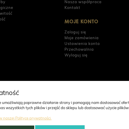
yby
Nasza współpraca
rgiczne
Kontakt
witość
ość
MOJE KONTO
Zaloguj się
Moje zamówienia
Ustawienia konta
Przechowalnia
Wyloguj się
atność
gie umożliwiają poprawne działanie strony i pomagają nam dostosować ofer
 wszystkich tych plików i przejść do sklepu lub dostosować użycie plików 
w naszej Polityce prywatności.