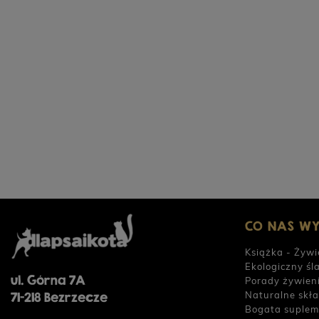
CO NAS W
Książka - Żywi
Ekologiczny śl
ul. Górna 7A
Porady żywien
Naturalne skła
71-218 Bezrzecze
Bogata suplem