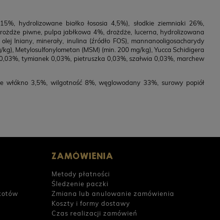
5%, hydrolizowane białko łososia 4,5%), słodkie ziemniaki 26%,
drożdże piwne, pulpa jabłkowa 4%, drożdże, lucerna, hydrolizowana
lej lniany, minerały, inulina (źródło FOS), mannanooligosacharydy
/kg), Metylosulfonylometan (MSM) (min. 200 mg/kg), Yucca Schidigera
 0,03%, tymianek 0,03%, pietruszka 0,03%, szałwia 0,03%, marchew
we włókno 3,5%, wilgotność 8%, węglowodany 33%, surowy popiół
ZAMÓWIENIA
Metody płatności
Śledzenie paczki
kotów
Zmiana lub anulowanie zamówienia
Koszty i formy dostawy
Czas realizacji zamówień