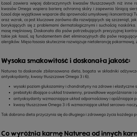
TRIBAL Fresh Pressed Indyk, tłoczona na zimno
YO
Łosoś zawiera więcej dobroczynnych kwasów tłuszczowych niż inne ro
karma dla dorosłych psów, 12 kg
bezzbo
kwasów Omega wspiera barierę ochronną skóry i zapewnia lśniącą sierś
Łosoś daje wyjątkowe wsparcie dla sprawności umysłowej i koncentracji
oraz wzrok, co jest kluczowe zarówno dla rozwijających się szczeniąt, j
borykających się z problemami dermatologicznymi i suchością naskórka.
332,00 zł
450,
masę mięśniową. Doskonała dla psów potrzebujących precyzyjnej kontroli
takie jak łosoś, są fundamentem diet eliminacyjnych dla psów reagujący
alergików. Mięso łososia skutecznie rozwiązuje nietolerancję pokarmow
Wysoka smakowitość i doskonała jakość:
Naturea to doskonale zbilansowana dieta, bogata w składniki odżywcze
antyoksydanty, kwasy tłuszczowe Omega 3 i 6).
wysoki poziom glukozaminy i chondroityny na zdrowe i elastyczne 
prebiotyki dbające o układ trawienny, prawidłowe wypróżnianie i 
antyoksydanty wzmacniające układ odpornościowy i opóźniające pro
kwasy tłuszczowe Omega 3 i 6 wzmacniające układ sercowo-naczyniow
Tak dobrana dieta przyczynia się do długiego i zdrowego życia każdego p
Co wyróżnia karmę Naturea od innych kar