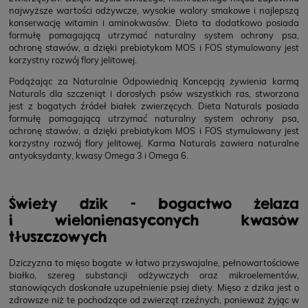
najwyższe wartości odżywcze, wysokie walory smakowe i najlepszą
konserwację witamin i aminokwasów. Dieta ta dodatkowo posiada
formułę pomagającą utrzymać naturalny system ochrony psa,
ochronę stawów, a dzięki prebiotykom MOS i FOS stymulowany jest
korzystny rozwój flory jelitowej.
Podążając za Naturalnie Odpowiednią Koncepcją żywienia karmą
Naturals dla szczeniąt i dorosłych psów wszystkich ras, stworzona
jest z bogatych źródeł białek zwierzęcych. Dieta Naturals posiada
formułę pomagającą utrzymać naturalny system ochrony psa,
ochronę stawów, a dzięki prebiotykom MOS i FOS stymulowany jest
korzystny rozwój flory jelitowej. Karma Naturals zawiera naturalne
antyoksydanty, kwasy Omega 3 i Omega 6.
Świeży dzik - bogactwo żelaza
i wielonienasyconych kwasów
tłuszczowych
Dziczyzna to mięso bogate w łatwo przyswajalne, pełnowartościowe
białko, szereg substancji odżywczych oraz mikroelementów,
stanowiących doskonałe uzupełnienie psiej diety. Mięso z dzika jest o
zdrowsze niż te pochodzące od zwierząt rzeźnych, ponieważ żyjąc w