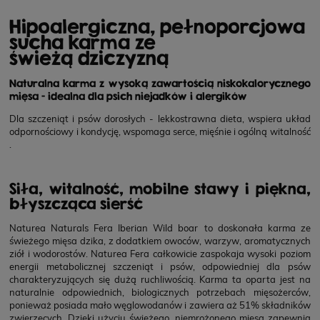
Hipoalergiczna, pełnoporcjowa
sucha karma ze
świeżą dziczyzną
Naturalna karma z wysoką zawartością niskokalorycznego
mięsa - idealna dla psich niejadków i alergików
Dla szczeniąt i psów dorosłych - lekkostrawna dieta, wspiera układ
odpornościowy i kondycję, wspomaga serce, mięśnie i ogólną witalność
.
Siła, witalność, mobilne stawy i piękna,
błyszcząca sierść
Naturea Naturals Fera Iberian Wild boar
to doskonała karma ze
świeżego mięsa dzika, z dodatkiem owoców, warzyw, aromatycznych
ziół i wodorostów. Naturea Fera całkowicie zaspokaja wysoki poziom
energii metabolicznej szczeniąt i psów, odpowiedniej dla psów
charakteryzujących się dużą ruchliwością. Karma ta oparta jest na
naturalnie odpowiednich, biologicznych potrzebach mięsożerców,
ponieważ posiada mało węglowodanów i zawiera aż 51% składników
zwierzęcych. Dzięki użyciu świeżego, niemrożonego mięsa zapewnia