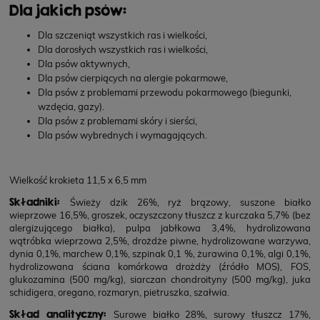
Dla jakich psów:
Dla szczeniąt wszystkich ras i wielkości,
Dla dorosłych wszystkich ras i wielkości,
Dla psów aktywnych,
Dla psów cierpiących na alergie pokarmowe,
Dla psów z problemami przewodu pokarmowego (biegunki,
wzdęcia, gazy).
Dla psów z problemami skóry i sierści,
Dla psów wybrednych i wymagających.
Wielkość krokieta 11,5 x 6,5 mm
Składniki:
Świeży dzik 26%, ryż brązowy, suszone białko
wieprzowe 16,5%, groszek, oczyszczony tłuszcz z kurczaka 5,7% (bez
alergizującego białka), pulpa jabłkowa 3,4%, hydrolizowana
wątróbka wieprzowa 2,5%, drożdże piwne, hydrolizowane warzywa,
dynia 0,1%, marchew 0,1%, szpinak 0,1 %, żurawina 0,1%, algi 0,1%,
hydrolizowana ściana komórkowa drożdży (źródło MOS), FOS,
glukozamina (500 mg/kg), siarczan chondroityny (500 mg/kg), juka
schidigera, oregano, rozmaryn, pietruszka, szałwia.
Skład analityczny:
Surowe białko 28%, surowy tłuszcz 17%,