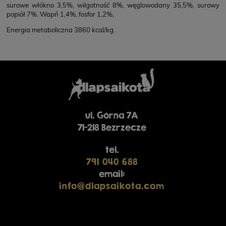
surowe włókno 3,5%, wilgotność 8%, węglowodany 35,5%, surowy
popiół 7%. Wapń 1,4%, fosfor 1,2%,
Energia metaboliczna 3860 kcal/kg.
ul. Górna 7A
71-218 Bezrzecze
tel.
791 040 688
email:
info@dlapsaikota.com