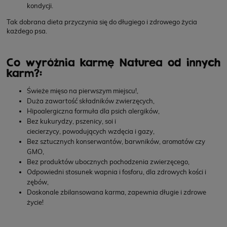
kondycji.
Tak dobrana dieta przyczynia się do długiego i zdrowego życia
każdego psa.
Co wyróżnia karmę Naturea od innych
karm?:
Świeże mięso na pierwszym miejscu!,
Duża zawartość składników zwierzęcych,
Hipoalergiczna formuła dla psich alergików,
Bez kukurydzy, pszenicy, soi i
ciecierzycy, powodujących wzdęcia i gazy,
Bez sztucznych konserwantów, barwników, aromatów czy
GMO,
Bez produktów ubocznych pochodzenia zwierzęcego,
Odpowiedni stosunek wapnia i fosforu, dla zdrowych kości i
zębów,
Doskonale zbilansowana karma, zapewnia długie i zdrowe
życie!