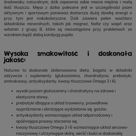
środowisku naturalnym, dzik zapewnia sobie mocne mięśnie i małą
ilość tłuszczu. Mięso z dzika polecane jest w szczególności psom
aktywnym i sportowym ponieważ dostarcza dużą dawkę energii a
przy tym jest niskokaloryczne. Dzik zawiera pełen wachlarz
składników mineralnych, takich jak magnez, fosfor czy wapń oraz
witamin z grupy B, które są niezastąpione przy problemach ze
wzrokiem bądź słabą kondycją pupila.
Wysoka smakowitość i doskonała
jakość:
Naturea to doskonale zbilansowana dieta, bogata w składniki
odżywcze i suplementy (glukozamina, chondroityna, prebiotyki,
aminokwasy, antyoksydanty, kwasy tłuszczowe Omega 3 i 6).
wysoki poziom glukozaminy i chondroityny na zdrowe i
elastyczne stawy,
prebiotyki dbające o układ trawienny, prawidłowe
wypróżnianie i obniżające wydzielanie się gazów,
antyoksydanty wzmacniające układ odpornościowy i
opóźniające procesy starzenia się,
kwasy tłuszczowe Omega 3 i 6 wzmacniające układ sercowo-
naczyniowy i utrzymujące skórę, sierść i kości w doskonałej