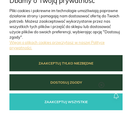
Dbamy o Twoją prywatność
Pliki cookies i pokrewne im technologie umożliwiają poprawne
działanie strony i pomagają nam dostosować ofertę do Twoich
O FIRMIE
potrzeb. Możesz zaakceptować wykorzystanie przez nas
wszystkich tych plików i przejść do sklepu lub dostosować
użycie plików do swoich preferencji, wybierając opcję "Dostosuj
ZAMÓWIENIA
zgody".
Więcej o plikach cookies przeczytasz w naszej Polityce
prywatności.
MOJE KONTO
ZAAKCEPTUJ TYLKO NIEZBĘDNE
POMOC
DOSTOSUJ ZGODY
ZAAKCEPTUJ WSZYSTKIE
POKAŻ PEŁNĄ WERSJĘ STRONY