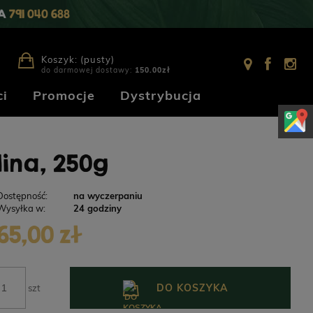
IA
791 040 688
Koszyk:
(pusty)
do darmowej dostawy:
150.00
zł
i
Promocje
Dystrybucja
ina, 250g
Dostępność:
na wyczerpaniu
Wysyłka w:
24 godziny
65,00 zł
DO KOSZYKA
szt