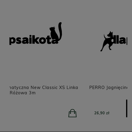
ka
PERRO Jagnięcina z dynią dla psów dorosłych
800g
POWIADOM O DOSTĘPNOŚCI
26,90 zł