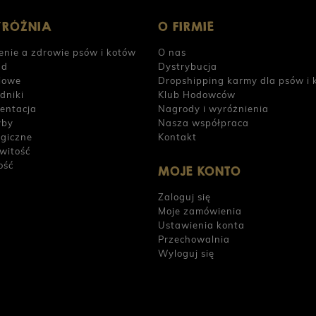
YRÓŻNIA
O FIRMIE
enie a zdrowie psów i kotów
O nas
ad
Dystrybucja
iowe
Dropshipping karmy dla psów i 
dniki
Klub Hodowców
entacja
Nagrody i wyróżnienia
yby
Nasza współpraca
rgiczne
Kontakt
witość
ość
MOJE KONTO
Zaloguj się
Moje zamówienia
Ustawienia konta
Przechowalnia
Wyloguj się