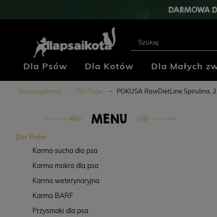
DARMOWA D
Dla Psów
Dla Kotów
Dla Małych zw
Klub Hodowców
Blog
Kontakt
Strona główna
Dla Psów
POKUSA RawDietLine Spirulina, 
MENU
Dla Psów
Karma sucha dla psa
Karma mokra dla psa
Karma weterynaryjna
Karma BARF
Przysmaki dla psa