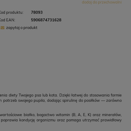
dodaj do przechowalni
Kod produktu:
78093
Kod EAN:
5906874731628
zapytaj o produkt
nia diety Twojego psa lub kota. Dzięki łatwej do stosowania formie
potrzeb swojego pupila, dodając spirulinę do posiłków — zarówno
wartościowe białko, bogactwo witamin (B, A, E, K) oraz minerałów,
ść, poprawia kondycję organizmu oraz pomaga utrzymać prawidłowy