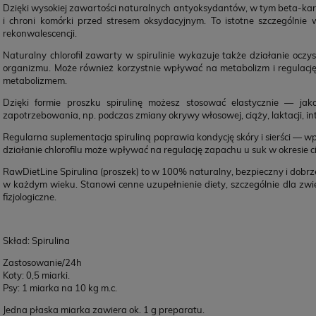
Dzięki wysokiej zawartości naturalnych antyoksydantów, w tym beta-karot
i chroni komórki przed stresem oksydacyjnym. To istotne szczególni
rekonwalescencji.
Naturalny chlorofil zawarty w spirulinie wykazuje także działanie oc
organizmu. Może również korzystnie wpływać na metabolizm i regulację 
metabolizmem.
Dzięki formie proszku spirulinę możesz stosować elastycznie — jak
zapotrzebowania, np. podczas zmiany okrywy włosowej, ciąży, laktacji, i
Regularna suplementacja spiruliną poprawia kondycję skóry i sierści — 
działanie chlorofilu może wpływać na regulację zapachu u suk w okresie ci
RawDietLine Spirulina (proszek) to w 100% naturalny, bezpieczny i dobrz
w każdym wieku. Stanowi cenne uzupełnienie diety, szczególnie dla zw
fizjologiczne.
Skład: Spirulina
Zastosowanie/24h
Koty: 0,5 miarki.
Psy: 1 miarka na 10 kg m.c.
Jedna płaska miarka zawiera ok. 1 g preparatu.