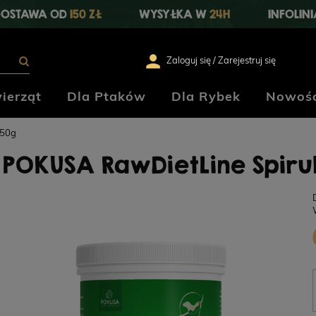
OSTAWA OD
150 ZŁ
WYSYŁKA W
24H
INFOLIN
Zaloguj się / Zarejestruj się
ierząt
Dla Ptaków
Dla Rybek
Nowośc
250g
POKUSA RawDietLine Spirul