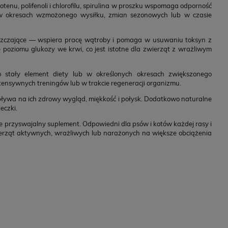
enu, polifenoli i chlorofilu, spirulina w proszku wspomaga odporność
e w okresach wzmożonego wysiłku, zmian sezonowych lub w czasie
zyszczające — wspiera pracę wątroby i pomaga w usuwaniu toksyn z
poziomu glukozy we krwi, co jest istotne dla zwierząt z wrażliwym
o stały element diety lub w określonych okresach zwiększonego
ntensywnych treningów lub w trakcie regeneracji organizmu.
wpływa na ich zdrowy wygląd, miękkość i połysk. Dodatkowo naturalne
eczki.
e przyswajalny suplement. Odpowiedni dla psów i kotów każdej rasy i
ierząt aktywnych, wrażliwych lub narażonych na większe obciążenia