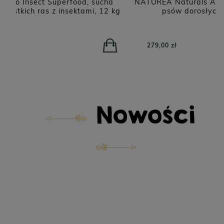
NATUREA Naturals Agnus karma dla szczeniąt i
kg
psów dorosłych, Jagnięcina 12 kg
279,00 zł
Nowości