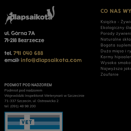
CO NAS W
Książka - Żywi
Ekologiczny śl
ul. Górna 7A
Porady żywien
Naturalne skła
71-218 Bezrzecze
Bogata suplem
Dużo mięsa i r
tel.
791 040 688
Karmy hipoale
email:
info@dlapsaikota.com
Wysoka smako
Najwyższa jak
Zaufanie
PODMIOT POD NADZOREM
Podmiot pod nadzorem
Wojewódzki Inspektorat Weterynarii w Szczecinie
71-337 Szczecin, ul. Ostrawicka 2
tel. (091) 48 98 200