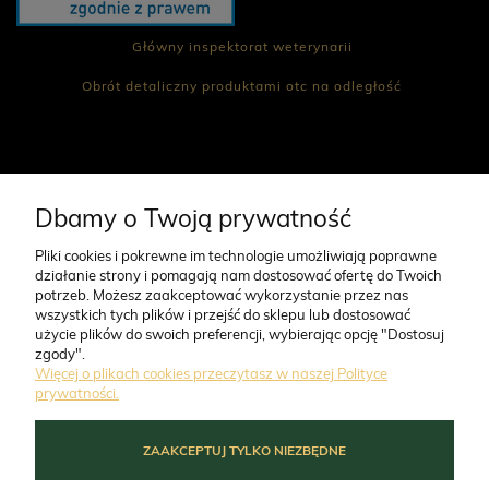
Główny inspektorat weterynarii
Obrót detaliczny produktami otc na odległość
CO NAS WYRÓŻNIA
Dbamy o Twoją prywatność
Pliki cookies i pokrewne im technologie umożliwiają poprawne
działanie strony i pomagają nam dostosować ofertę do Twoich
O FIRMIE
potrzeb. Możesz zaakceptować wykorzystanie przez nas
wszystkich tych plików i przejść do sklepu lub dostosować
użycie plików do swoich preferencji, wybierając opcję "Dostosuj
ZAMÓWIENIA
zgody".
Więcej o plikach cookies przeczytasz w naszej Polityce
prywatności.
MOJE KONTO
ZAAKCEPTUJ TYLKO NIEZBĘDNE