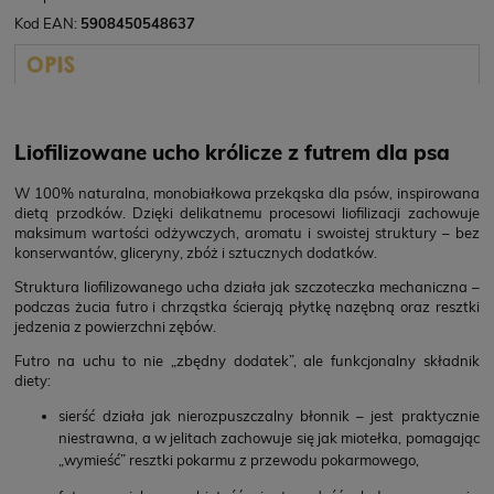
Kod EAN:
5908450548637
OPIS
Liofilizowane ucho królicze z futrem dla psa
W 100% naturalna, monobiałkowa przekąska dla psów, inspirowana
dietą przodków. Dzięki delikatnemu procesowi liofilizacji zachowuje
maksimum wartości odżywczych, aromatu i swoistej struktury – bez
konserwantów, gliceryny, zbóż i sztucznych dodatków.
Struktura liofilizowanego ucha działa jak szczoteczka mechaniczna –
podczas żucia futro i chrząstka ścierają płytkę nazębną oraz resztki
jedzenia z powierzchni zębów.
Futro na uchu to nie „zbędny dodatek”, ale funkcjonalny składnik
diety:
sierść działa jak nierozpuszczalny błonnik – jest praktycznie
niestrawna, a w jelitach zachowuje się jak miotełka, pomagając
„wymieść” resztki pokarmu z przewodu pokarmowego,