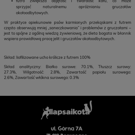
futro zwiększa objętość i twardość kału, co może
sprzyjać naturalnemu opróżnianiu gruczołów
okołoodbytowych.
W praktyce opiekunowie psów karmionych przekąskami z futrem
często obserwują mniej „saneczkowania” i problemów z gruczołami –
jest to spójne z ogólną wiedzą żywieniową, że dieta bogata w błonnik
wspiera prawidłową pracę jelit i gruczołów okołoodbytowych.
Skład: liofilizowane ucho królicze z futrem 100%
Skład analityczny: Białko surowe: 70.1%, Tłuszcz surowy:
27.3%, Wilgotność: 2.8%, Zawartość popiołu surowego:
2.6%, Zawartość włókna surowego: 0.3%
ul. Górna 7A