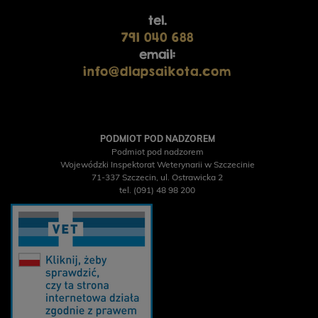
tel.
791 040 688
email:
info@dlapsaikota.com
PODMIOT POD NADZOREM
Podmiot pod nadzorem
Wojewódzki Inspektorat Weterynarii w Szczecinie
71-337 Szczecin, ul. Ostrawicka 2
tel. (091) 48 98 200
TRIBAL Fresh Pressed
ndyk, tłoczona na zimno
karma dla dorosłych
YORA All Breed
Y
psów, 12 kg
GrainFree Mono Insect,
I
bezzbożowa sucha
karma dla psów z
st
insektami, 12 kg