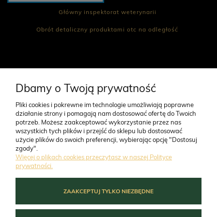
Główny inspektorat weterynarii
Obrót detaliczny produktami otc na odległość
POWIADOM O
DOSTĘPNOŚCI
332,00 zł
450,00 zł
CO NAS WYRÓŻNIA
Dbamy o Twoją prywatność
Pliki cookies i pokrewne im technologie umożliwiają poprawne
działanie strony i pomagają nam dostosować ofertę do Twoich
O FIRMIE
potrzeb. Możesz zaakceptować wykorzystanie przez nas
wszystkich tych plików i przejść do sklepu lub dostosować
użycie plików do swoich preferencji, wybierając opcję "Dostosuj
ZAMÓWIENIA
zgody".
Więcej o plikach cookies przeczytasz w naszej Polityce
prywatności.
MOJE KONTO
PERRO Cielęcina z
PERRO Struś z cukinią
ZAAKCEPTUJ TYLKO NIEZBĘDNE
cukinią dla psów
dla psów dorosłych 400g
d
dorosłych 800g
POMOC