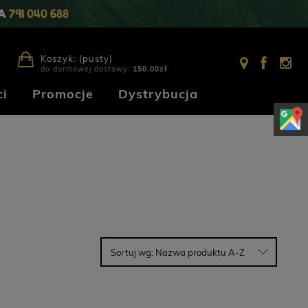
IA
791 040 688
Koszyk:
(pusty)
do darmowej dostawy:
150.00
zł
i
Promocje
Dystrybucja
Sortuj wg:
Nazwa produktu A-Z