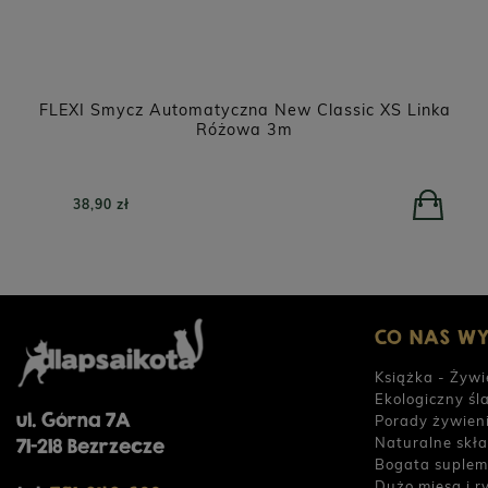
FLEXI Smycz Automatyczna New Classic XS Linka
Różowa 3m
38,90 zł
CO NAS W
Książka - Żywi
Ekologiczny śl
ul. Górna 7A
Porady żywien
Naturalne skła
71-218 Bezrzecze
Bogata suplem
Dużo mięsa i r