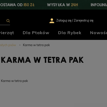
OSTAWA OD
150 ZŁ
WYSYŁKA W
24H
INFOLIN
Zaloguj się / Zarejestruj się
ierząt
Dla Ptaków
Dla Rybek
Nowośc
osłych psów
Karma w tetra pak
KARMA W TETRA PAK
Karma w tetra pak