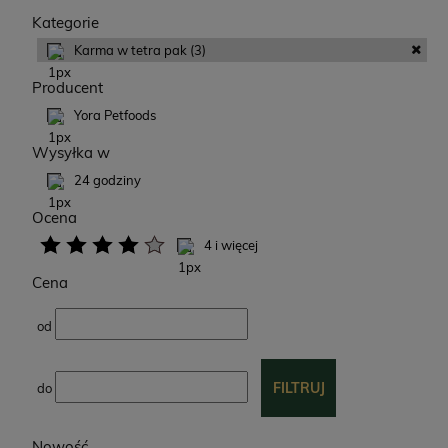
Kategorie
Karma w tetra pak
(3)
Producent
Yora Petfoods
Wysyłka w
24 godziny
Ocena
4 i więcej
Cena
od
FILTRUJ
do
Nowość