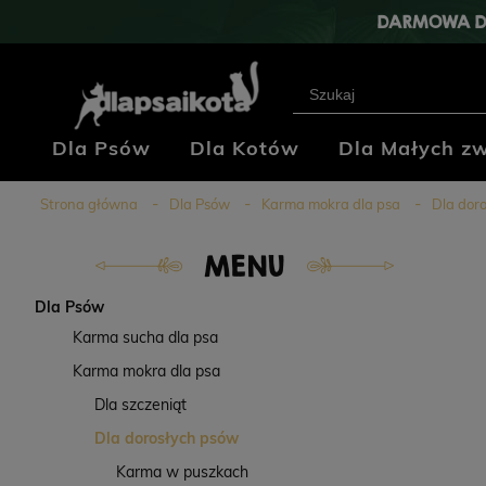
DARMOWA D
Dla Psów
Dla Kotów
Dla Małych zw
Klub Hodowców
Blog
Kontakt
Strona główna
Dla Psów
Karma mokra dla psa
Dla dor
MENU
Dla Psów
Karma sucha dla psa
Karma mokra dla psa
Dla szczeniąt
Dla dorosłych psów
Karma w puszkach