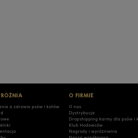
PERRO Jagnięcina z dynią dla psów dorosłych
PERRO
800g
POWIADOM O DOSTĘPNOŚCI
26,90 zł
26,9
YRÓŻNIA
O FIRMIE
enie a zdrowie psów i kotów
O nas
ad
Dystrybucja
iowe
Dropshipping karmy dla psów i 
dniki
Klub Hodowców
entacja
Nagrody i wyróżnienia
yby
Nasza współpraca