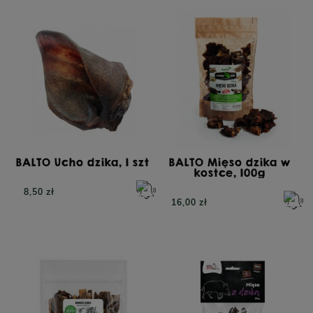
12 kg
255,00 zł
410,00 zł
BALTO Ucho dzika, 1 szt
BALTO Mięso dzika w
kostce, 100g
8,50 zł
16,00 zł
PERRO Struś z cukinią
PERRO Struś z cukinią
dla psów dorosłych 400g
dla psów dorosłych 800g