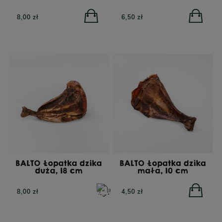
8,00 zł
6,50 zł
BALTO Łopatka dzika
BALTO Łopatka dzika
duża, 18 cm
mała, 10 cm
YORA Small Breed Mono
YORA Light/Senior Mono
8,00 zł
4,50 zł
Insect Superfood, sucha
Insect Superfood, sucha
karma dla psów małych
karma dla psów
ras z insektami, 6kg
starszych lub z nadwagą,