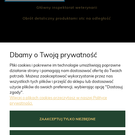
Główny inspektorat weterynarii
Obrót detaliczny produktami otc na odległość
CO NAS WYRÓŻNIA
Dbamy o Twoją prywatność
Pliki cookies i pokrewne im technologie umożliwiają poprawne
działanie strony i pomagają nam dostosować ofertę do Twoich
O FIRMIE
potrzeb. Możesz zaakceptować wykorzystanie przez nas
PERRO Cielęcina z
PERRO Struś z cukinią
wszystkich tych plików i przejść do sklepu lub dostosować
cukinią dla psów
dla psów dorosłych 400g
użycie plików do swoich preferencji, wybierając opcję "Dostosuj
dorosłych 800g
ZAMÓWIENIA
zgody".
Więcej o plikach cookies przeczytasz w naszej Polityce
prywatności.
MOJE KONTO
ZAAKCEPTUJ TYLKO NIEZBĘDNE
POWIADOM O
DOSTĘPNOŚCI
POMOC
26,90 zł