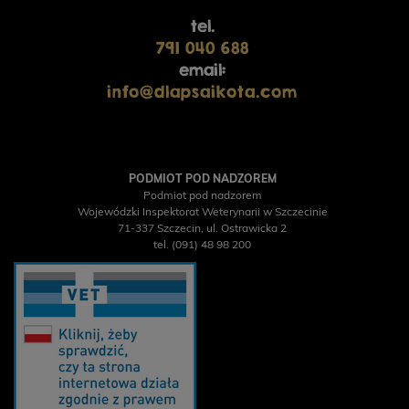
tel.
791 040 688
email:
info@dlapsaikota.com
TRIBAL Fresh Pressed
Indyk, tłoczona na zimno
PODMIOT POD NADZOREM
karma dla dorosłych
Podmiot pod nadzorem
YORA All Breed
psów, 12 kg
Wojewódzki Inspektorat Weterynarii w Szczecinie
GrainFree Mono Insect,
71-337 Szczecin, ul. Ostrawicka 2
bezzbożowa sucha
tel. (091) 48 98 200
karma dla psów z
insektami, 12 kg
POWIADOM O
DOSTĘPNOŚCI
332,00 zł
450,00 zł