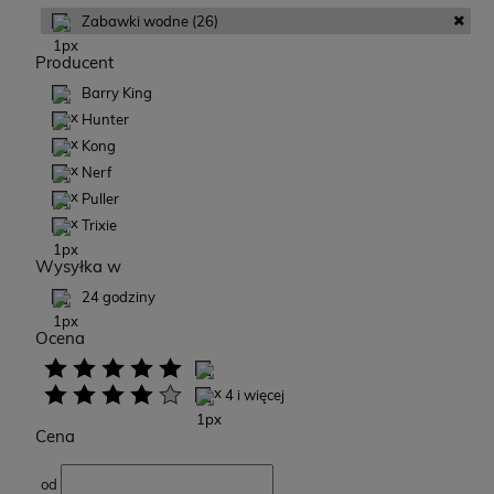
Zabawki wodne
(26)
Producent
Barry King
Hunter
Kong
Nerf
Puller
Trixie
Wysyłka w
24 godziny
Ocena
4 i więcej
Cena
od