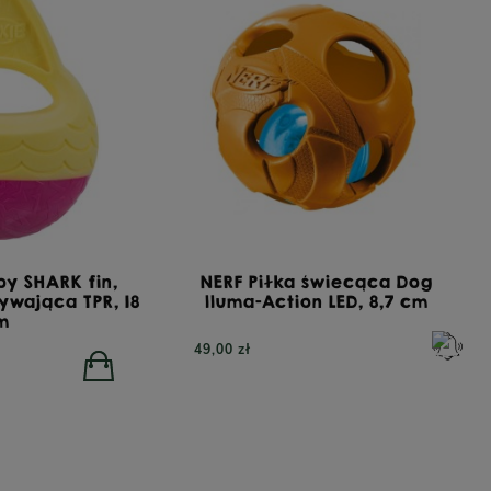
00 zł
410,00 zł
oy SHARK fin,
NERF Piłka świecąca Dog
ływająca TPR, 18
lluma-Action LED, 8,7 cm
m
49,00 zł