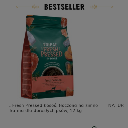
BESTSELLER
o
NATUREA Naturals Agnus karma dla szczeniąt i
psów dorosłych, Jagnięcina 12 kg