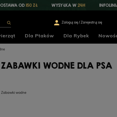
OSTAWA OD
150 ZŁ
WYSYŁKA W
24H
INFOLIN
Zaloguj się / Zarejestruj się
ierząt
Dla Ptaków
Dla Rybek
Nowośc
dne
ZABAWKI WODNE DLA PSA
Zabawki wodne