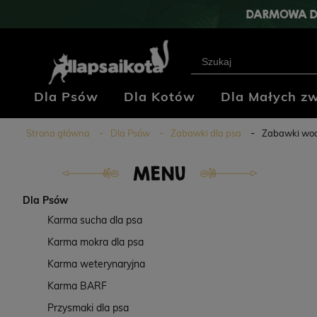
DARMOWA D
Dla Psów
Dla Kotów
Dla Małych zw
Klub Hodowców
Blog
Kontakt
Strona główna
Dla Psów
Zabawki dla psa
Zabawki wo
MENU
Dla Psów
Karma sucha dla psa
Karma mokra dla psa
Karma weterynaryjna
Karma BARF
Przysmaki dla psa