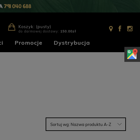
IA
791 040 688
Koszyk:
(pusty)
do darmowej dostawy:
150.00
zł
i
Promocje
Dystrybucja
Sortuj wg:
Nazwa produktu A-Z