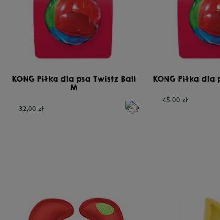
KONG Piłka dla psa Twistz Ball
KONG Piłka dla p
M
45,00 zł
32,00 zł
TRIBAL Fresh Pressed Indyk, tłoczona na zimno
YO
karma dla dorosłych psów, 12 kg
bezzbo