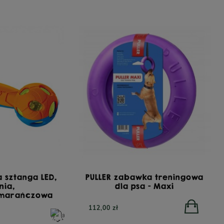
Struś z cukinią dla psów dorosłych 400g
PERRO Struś 
0 zł
34,90 zł
 sztanga LED,
PULLER zabawka treningowa
nia,
dla psa - Maxi
omarańczowa
112,00 zł