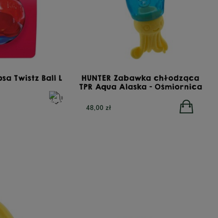
sa Twistz Ball L
HUNTER Zabawka chłodząca
TPR Aqua Alaska - Ośmiornica
48,00 zł
RA All Breed GrainFree Mono Insect,
YORA Light/Se
żowa sucha karma dla psów z insektami,
karma dla ps
12 kg
POWIADOM O DOSTĘPNOŚCI