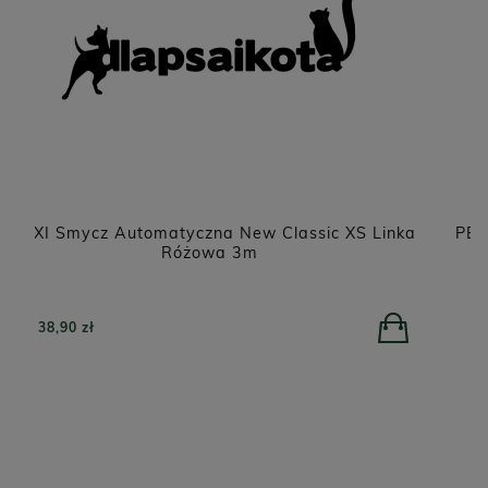
ka
PERRO Jagnięcina z dynią dla psów dorosłych
800g
POWIADOM O DOSTĘPNOŚCI
26,90 zł