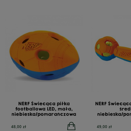
PERRO Cielęcina z cukinią dla psów dorosłych
PERRO 
800g
POWIADOM O DOSTĘPNOŚCI
26,90 zł
23,9
NERF Świecąca piłka
NERF Świecąca
footballowa LED, mała,
śred
niebieska/pomarańczowa
niebieska/p
48,00 zł
49,00 zł