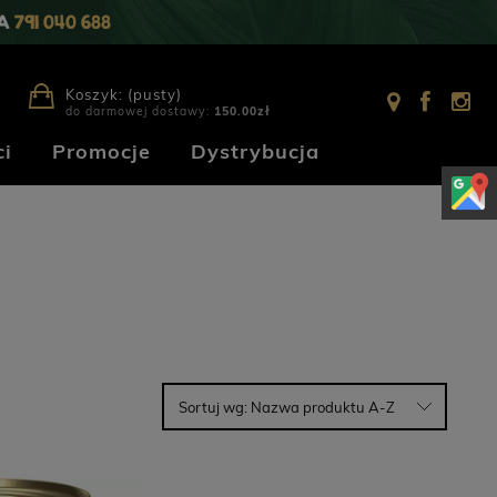
IA
791 040 688
Koszyk:
(pusty)
do darmowej dostawy:
150.00
zł
i
Promocje
Dystrybucja
Sortuj wg:
Nazwa produktu A-Z