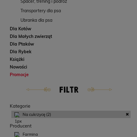
Spacer, trening i podróż
Transportery dla psa
Ubranka dla psa
Dla Kotów
Dla Małych zwierząt
Dla Ptaków
Dla Rybek
Książki
Nowości
Promocje
FILTR
Kategorie
Na cukrzycę
(2)
Producent
Farmina