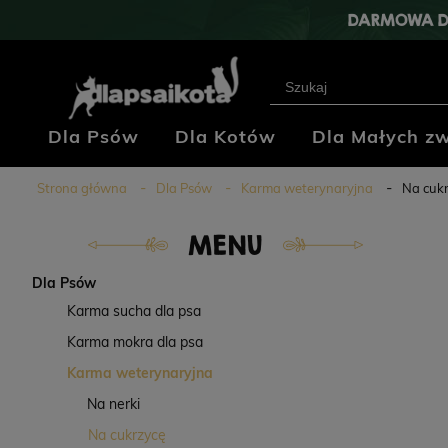
DARMOWA D
Dla Psów
Dla Kotów
Dla Małych zw
Klub Hodowców
Blog
Kontakt
Strona główna
Dla Psów
Karma weterynaryjna
Na cuk
MENU
Dla Psów
Karma sucha dla psa
Karma mokra dla psa
Karma weterynaryjna
Na nerki
Na cukrzycę