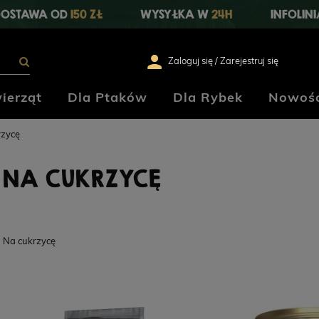
OSTAWA OD
150 ZŁ
WYSYŁKA W
24H
INFOLIN
Zaloguj się / Zarejestruj się
ierząt
Dla Ptaków
Dla Rybek
Nowośc
rzycę
NA CUKRZYCĘ
Na cukrzycę