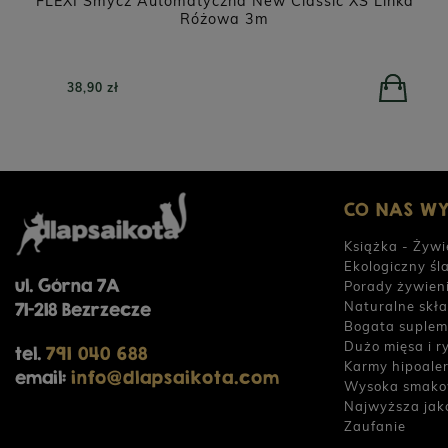
FLEXI Smycz Automatyczna New Classic XS Linka
Różowa 3m
38,90 zł
CO NAS W
Książka - Żywi
Ekologiczny śl
ul. Górna 7A
Porady żywien
Naturalne skła
71-218 Bezrzecze
Bogata suplem
Dużo mięsa i r
tel.
791 040 688
Karmy hipoale
email:
info@dlapsaikota.com
Wysoka smako
Najwyższa jak
Zaufanie