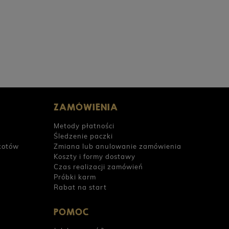
 Cielęcina z cukinią dla psów dorosłych
PERRO Struś 
800g
POWIADOM O DOSTĘPNOŚCI
0 zł
23,90 zł
ZAMÓWIENIA
Metody płatności
Śledzenie paczki
kotów
Zmiana lub anulowanie zamówienia
Koszty i formy dostawy
Czas realizacji zamówień
Próbki karm
Rabat na start
POMOC