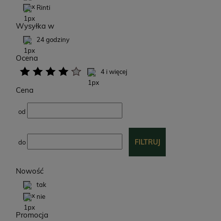
Rinti
Wysyłka w
24 godziny
Ocena
4 i więcej
Cena
od
FILTRUJ
do
Nowość
tak
nie
Promocja