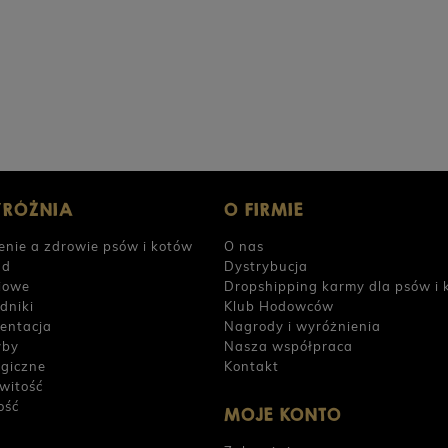
PERRO Jagnięcina z dynią dla psów dorosłych
PERRO
800g
POWIADOM O DOSTĘPNOŚCI
26,90 zł
26,9
YRÓŻNIA
O FIRMIE
enie a zdrowie psów i kotów
O nas
ad
Dystrybucja
iowe
Dropshipping karmy dla psów i 
dniki
Klub Hodowców
entacja
Nagrody i wyróżnienia
yby
Nasza współpraca
rgiczne
Kontakt
witość
ość
MOJE KONTO