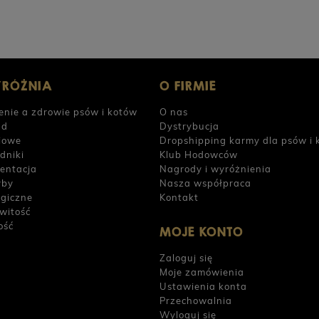
YRÓŻNIA
O FIRMIE
enie a zdrowie psów i kotów
O nas
ad
Dystrybucja
iowe
Dropshipping karmy dla psów i 
dniki
Klub Hodowców
entacja
Nagrody i wyróżnienia
yby
Nasza współpraca
rgiczne
Kontakt
witość
ość
MOJE KONTO
Zaloguj się
Moje zamówienia
Ustawienia konta
Przechowalnia
Wyloguj się