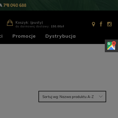
IA
791 040 688
Koszyk:
(pusty)
do darmowej dostawy:
150.00
zł
i
Promocje
Dystrybucja
Sortuj wg:
Nazwa produktu A-Z