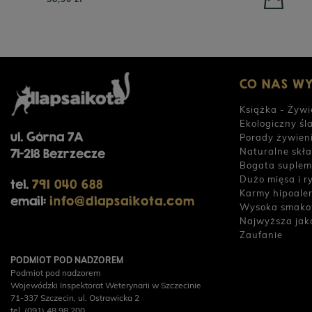
CO NAS W
Książka - Żywi
Ekologiczny śl
ul. Górna 7A
Porady żywien
Naturalne skła
71-218 Bezrzecze
Bogata suplem
Dużo mięsa i r
tel.
791 040 688
Karmy hipoale
email:
info@dlapsaikota.com
Wysoka smako
Najwyższa jak
Zaufanie
PODMIOT POD NADZOREM
Podmiot pod nadzorem
Wojewódzki Inspektorat Weterynarii w Szczecinie
71-337 Szczecin, ul. Ostrawicka 2
tel. (091) 48 98 200