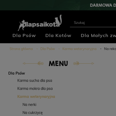
DARMOWA D
Dla Psów
Dla Kotów
Dla Małych zw
Klub Hodowców
Blog
Kontakt
Strona główna
Dla Psów
Karma weterynaryjna
Na rek
MENU
Dla Psów
Karma sucha dla psa
Karma mokra dla psa
Karma weterynaryjna
Na nerki
Na cukrzycę