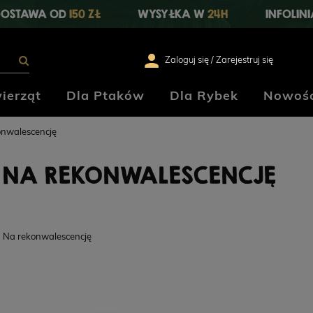
OSTAWA OD
150 ZŁ
WYSYŁKA W
24H
INFOLIN
Zaloguj się / Zarejestruj się
ierząt
Dla Ptaków
Dla Rybek
Nowośc
onwalescencję
NA REKONWALESCENCJĘ
Na rekonwalescencję