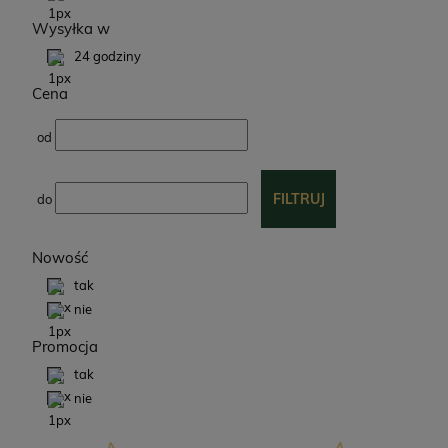
Wysyłka w
24 godziny
Cena
od
FILTRUJ
do
Nowość
tak
nie
Promocja
tak
nie