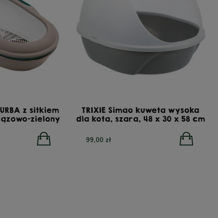
RA All Breed GrainFree Mono Insect,
YORA Light/Se
żowa sucha karma dla psów z insektami,
karma dla ps
12 kg
URBA z sitkiem
TRIXIE Simao kuweta wysoka
POWIADOM O DOSTĘPNOŚCI
rązowo-zielony
dla kota, szara, 48 x 30 x 58 cm
00 zł
410,00 zł
99,00 zł