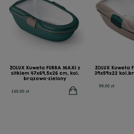
TRIBAL Fresh Pressed Indyk, tłoczona na zimno
YO
karma dla dorosłych psów, 12 kg
bezzbo
ZOLUX Kuweta FURBA MAXI z
ZOLUX Kuweta F
sitkiem 47x69,5x26 cm, kol.
39x59x22 kol.b
332,00 zł
450,
brązowo-zielony
99,00 zł
149,00 zł