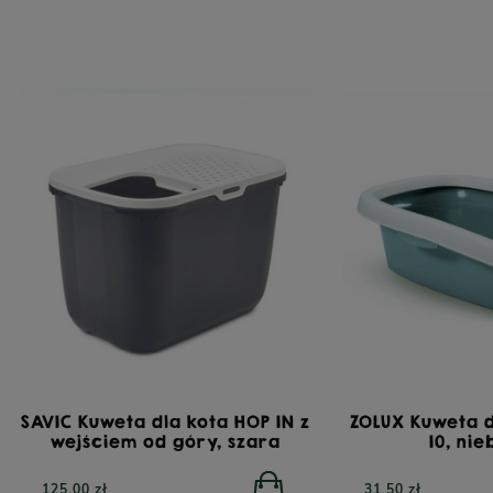
SAVIC Kuweta dla kota HOP IN z
ZOLUX Kuweta d
wejściem od góry, szara
10, ni
125,00 zł
31,50 zł