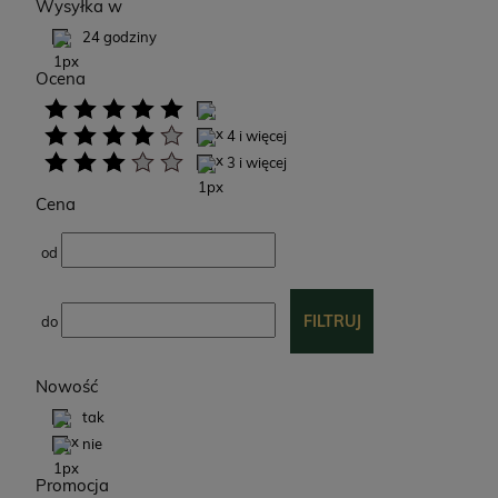
Wysyłka w
24 godziny
Ocena
4 i więcej
3 i więcej
Cena
od
FILTRUJ
do
Nowość
tak
nie
Promocja