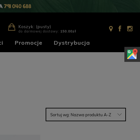
IA
791 040 688
Koszyk:
(pusty)
do darmowej dostawy:
150.00
zł
i
Promocje
Dystrybucja
Sortuj wg:
Nazwa produktu A-Z