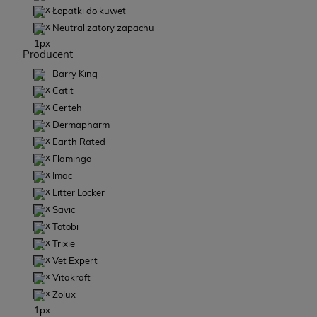
Łopatki do kuwet
Neutralizatory zapachu
Producent
Barry King
Catit
Certeh
Dermapharm
Earth Rated
Flamingo
Imac
Litter Locker
Savic
Totobi
Trixie
Vet Expert
Vitakraft
Zolux