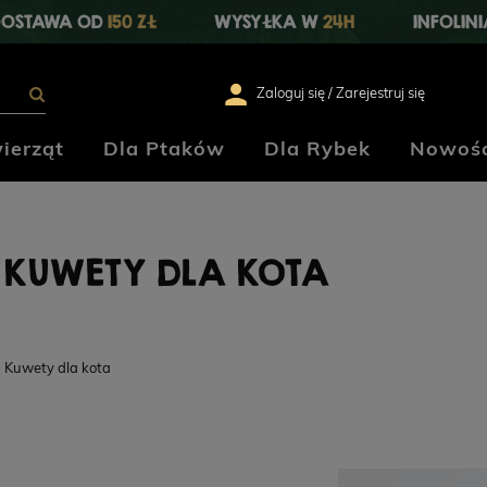
OSTAWA OD
150 ZŁ
WYSYŁKA W
24H
INFOLIN
Zaloguj się / Zarejestruj się
ierząt
Dla Ptaków
Dla Rybek
Nowośc
KUWETY DLA KOTA
Kuwety dla kota