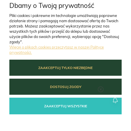
CO NAS WYRÓŻNIA
Dbamy o Twoją prywatność
Pliki cookies i pokrewne im technologie umożliwiają poprawne
działanie strony i pomagają nam dostosować ofertę do Twoich
O FIRMIE
potrzeb. Możesz zaakceptować wykorzystanie przez nas
wszystkich tych plików i przejść do sklepu lub dostosować
użycie plików do swoich preferencji, wybierając opcję "Dostosuj
ZAMÓWIENIA
zgody".
Więcej o plikach cookies przeczytasz w naszej Polityce
prywatności.
MOJE KONTO
ZAAKCEPTUJ TYLKO NIEZBĘDNE
POMOC
DOSTOSUJ ZGODY
ZAAKCEPTUJ WSZYSTKIE
POKAŻ PEŁNĄ WERSJĘ STRONY