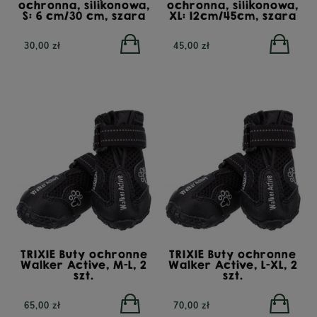
ochronna, silikonowa,
ochronna, silikonowa,
S: 6 cm/30 cm, szara
XL: 12cm/45cm, szara
30,00 zł
45,00 zł
IBAL Fresh Pressed
k, tłoczona na zimno
arma dla dorosłych
YORA All Breed
YORA
psów, 12 kg
GrainFree Mono Insect,
Inse
TRIXIE Buty ochronne
TRIXIE Buty ochronne
bezzbożowa sucha
Walker Active, M-L, 2
Walker Active, L-XL, 2
karma dla psów z
stars
szt.
szt.
insektami, 12 kg
65,00 zł
70,00 zł