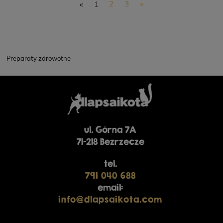
«
1
2
3
»
Preparaty zdrowotne
ul. Górna 7A
71-218 Bezrzecze
tel.
791 040 688
email:
info@dlapsaikota.com