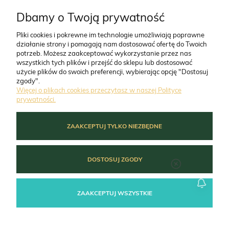
CO NAS WYRÓŻNIA
Dbamy o Twoją prywatność
Pliki cookies i pokrewne im technologie umożliwiają poprawne
działanie strony i pomagają nam dostosować ofertę do Twoich
O FIRMIE
potrzeb. Możesz zaakceptować wykorzystanie przez nas
wszystkich tych plików i przejść do sklepu lub dostosować
użycie plików do swoich preferencji, wybierając opcję "Dostosuj
ZAMÓWIENIA
zgody".
Więcej o plikach cookies przeczytasz w naszej Polityce
prywatności.
MOJE KONTO
ZAAKCEPTUJ TYLKO NIEZBĘDNE
POMOC
DOSTOSUJ ZGODY
ZAAKCEPTUJ WSZYSTKIE
POKAŻ PEŁNĄ WERSJĘ STRONY