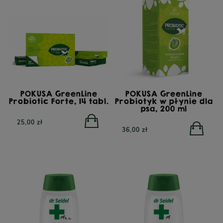
POKUSA GreenLine
POKUSA GreenLine
Probiotic Forte, 14 tabl.
Probiotyk w płynie dla
psa, 200 ml
25,00 zł
36,00 zł
PERRO Cielęcina z
PERRO Struś z cukinią
cukinią dla psów
dla psów dorosłych 400g
dorosłych 800g