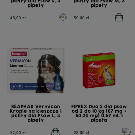
pchły dla Psów S, 3
pchły dla Psów M, 3
pipety
pipety
48,00 zł
50,00 zł
BEAPHAR Vermicon
FIPREX Duo S dla psów
Krople na kleszcze i
od 2 do 10 kg (67 mg +
pchły dla Psów L, 3
60,30 mg) 0,67 ml, 1
pipety
pipeta
52,00 zł
28,00 zł