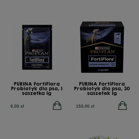
TRIBAL Fresh Pressed
Indyk, tłoczona na zimno
karma dla dorosłych
YORA All Breed
PURINA FortiFlora
PURINA FortiFlora
psów, 12 kg
GrainFree Mono Insect,
Probiotyk dla psa, 1
Probiotyk dla psa, 30
bezzbożowa sucha
saszetka 1g
saszetek 1g
karma dla psów z
insektami, 12 kg
6,00 zł
150,00 zł
POWIADOM O
DOSTĘPNOŚCI
332,00 zł
450,00 zł