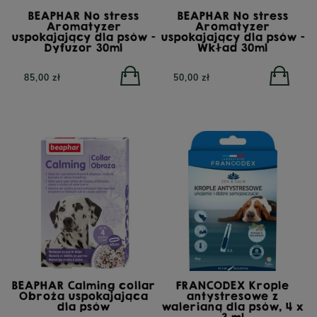
BEAPHAR No stress
BEAPHAR No stress
Aromatyzer
Aromatyzer
uspokajający dla psów -
uspokajający dla psów -
Dyfuzor 30ml
Wkład 30ml
85,00 zł
50,00 zł
BEAPHAR Calming collar
FRANCODEX Krople
Obroża uspokajająca
antystresowe z
dla psów
walerianą dla psów, 4 x
3 ml