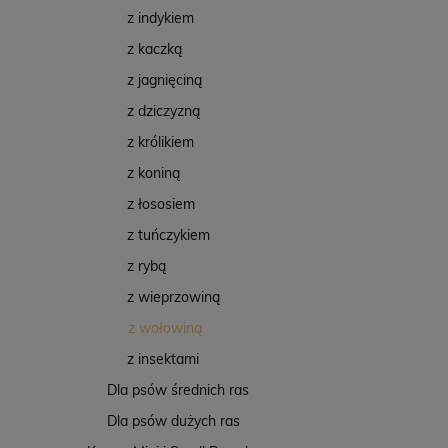
z indykiem
z kaczką
z jagnięciną
z dziczyzną
z królikiem
z koniną
z łososiem
z tuńczykiem
z rybą
z wieprzowiną
z wołowiną
z insektami
Dla psów średnich ras
Dla psów dużych ras