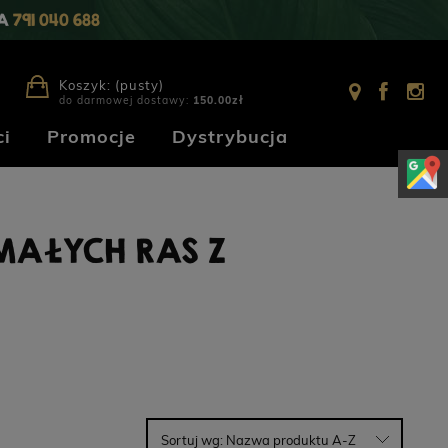
IA
791 040 688
Koszyk:
(pusty)
do darmowej dostawy:
150.00
zł
i
Promocje
Dystrybucja
MAŁYCH RAS Z
Sortuj wg:
Nazwa produktu A-Z