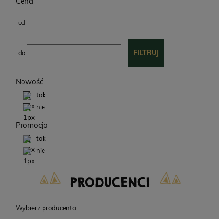
Cena
od
FILTRUJ
do
Nowość
tak
nie
Promocja
tak
nie
PRODUCENCI
Wybierz producenta