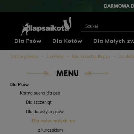
DARMOWA D
Dla Psów
Dla Kotów
Dla Małych zw
Klub Hodowców
Blog
Kontakt
Strona główna
Dla Psów
Karma sucha dla psa
Dla doro
MENU
Dla Psów
Karma sucha dla psa
Dla szczeniąt
Dla dorosłych psów
Dla psów małych ras
z kurczakiem