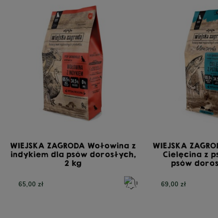
WIEJSKA ZAGRODA Wołowina z
WIEJSKA ZAGRO
indykiem dla psów dorosłych,
Cielęcina z 
2 kg
psów doros
65,00 zł
69,00 zł
TRIBAL Fresh Pressed Indyk, tłoczona na zimno
YO
karma dla dorosłych psów, 12 kg
bezzbo