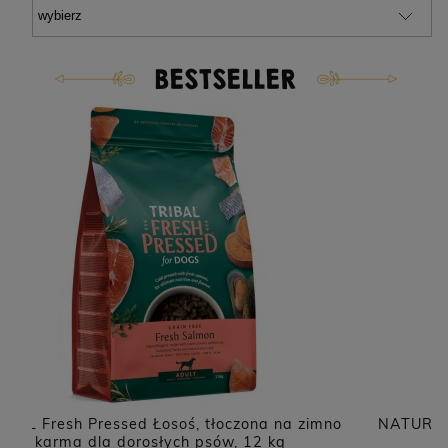
BESTSELLER
o
NATUREA Naturals Agnus karma dla szczeniąt i
psów dorosłych, Jagnięcina 12 kg