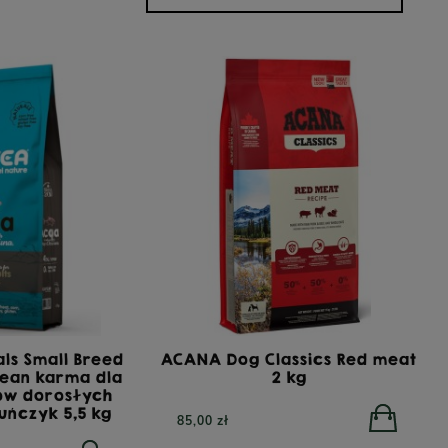
ls Small Breed
ACANA Dog Classics Red meat
ean karma dla
2 kg
sów dorosłych
uńczyk 5,5 kg
85,00 zł