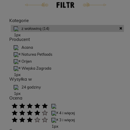
FILTR
Kategorie
z wołowiną
(14)
Producent
Acana
Naturea Petfoods
Orijen
Wiejska Zagroda
Wysyłka w
24 godziny
Ocena
4 i więcej
3 i więcej