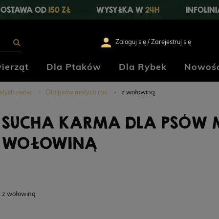
OSTAWA OD
150 ZŁ
WYSYŁKA W
24H
INFOLIN
Zaloguj się / Zarejestruj się
ierząt
Dla Ptaków
Dla Rybek
Nowośc
słych psów
Dla psów małych ras
z wołowiną
SUCHA KARMA DLA PSÓW 
WOŁOWINĄ
z wołowiną