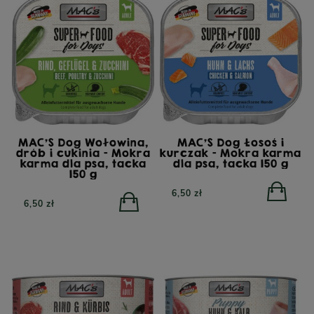
MAC'S Dog Wołowina,
MAC'S Dog Łosoś i
drób i cukinia - Mokra
kurczak - Mokra karma
karma dla psa, tacka
dla psa, tacka 150 g
150 g
6,50 zł
6,50 zł