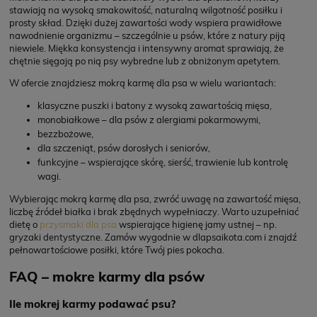
stawiają na wysoką smakowitość, naturalną wilgotność posiłku i
prosty skład. Dzięki dużej zawartości wody wspiera prawidłowe
nawodnienie organizmu – szczególnie u psów, które z natury piją
niewiele. Miękka konsystencja i intensywny aromat sprawiają, że
chętnie sięgają po nią psy wybredne lub z obniżonym apetytem.
W ofercie znajdziesz mokrą karmę dla psa w wielu wariantach:
klasyczne puszki i batony z wysoką zawartością mięsa,
monobiałkowe – dla psów z alergiami pokarmowymi,
bezzbożowe,
dla szczeniąt, psów dorosłych i seniorów,
funkcyjne – wspierające skórę, sierść, trawienie lub kontrolę
wagi.
Wybierając mokrą karmę dla psa, zwróć uwagę na zawartość mięsa,
liczbę źródeł białka i brak zbędnych wypełniaczy. Warto uzupełniać
dietę o
przysmaki dla psa
wspierające higienę jamy ustnej – np.
gryzaki dentystyczne. Zamów wygodnie w dlapsaikota.com i znajdź
pełnowartościowe posiłki, które Twój pies pokocha.
FAQ – mokre karmy dla psów
Ile mokrej karmy podawać psu?