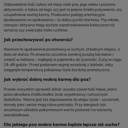
Odpowiednia ilość zależy od masy ciała psa, jego wieku i poziomu
aktywności, a także od tego, czy jest to jedyne źródło pożywienia, czy
uzupełnienie suchej karmy. Producenci podają orientacyjne
dawkowanie na opakowaniu – to dobry punkt startowy. Psy młode,
rosnące i aktywne mają wyższe zapotrzebowanie kaloryczne niż
seniorzy czy zwierzęta mało ruchliwe.
Jak przechowywać po otwarciu?
Nieotwarte opakowanie przechowuj w suchym, chłodnym miejscu, z
dala od słońca. Po otwarciu szczelnie zamknij puszkę lub baton i
umieść w lodówce – najlepiej w pojemniku do żywności. Zużyj w ciągu
24–48 godzin. Przed podaniem wyjmij wcześniej z lodówki, żeby
osiągnęła temperaturę pokojową i była bardziej aromatyczna.
Jak wybrać dobrą mokrą karmę dla psa?
Przede wszystkim sprawdź skład: wysoka zawartość mięsa, jedno
jasno określone źródło białka, brak wypełniaczy i sztucznych
dodatków. Ważne jest też dopasowanie do etapu życia – szczeniak,
dorosły pies i senior mają różne potrzeby. Przy alergiach lub
wrażliwym układzie pokarmowym warto postawić na warianty
monobiałkowe.
Dla jakiego psa mokra karma będzie lepsza niż sucha?