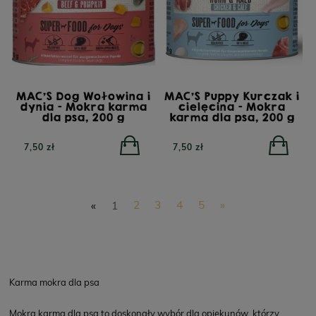
MAC'S Dog Wołowina i
MAC'S Puppy Kurczak i
dynia - Mokra karma
cielęcina - Mokra
dla psa, 200 g
karma dla psa, 200 g
7,50 zł
7,50 zł
«
1
2
3
4
5
»
Karma mokra dla psa
Mokra karma dla psa to doskonały wybór dla opiekunów, którzy