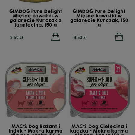
GIMDOG Pure Delight
GIMDOG Pure Delight
Mięsne kawałki w
Mięsne kawałki w
galarecie Kurczak z
galarecie Kurczak, 150
jagnięciną, 150 g
g
9,50 zł
9,50 zł
MAC'S Dog Bażant i
MAC'S Dog Cielęcina i
indyk - Mokra karma
kaczka - Mokra karma