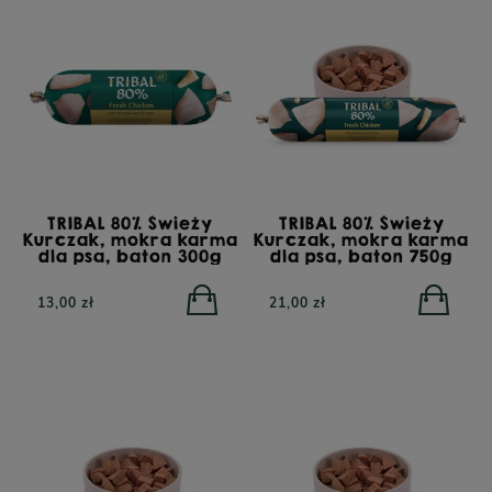
PERRO Cielęcina z
PERRO Struś z cukinią
cukinią dla psów
dla psów dorosłych 400g
dorosłych 800g
POWIADOM O
DOSTĘPNOŚCI
26,90 zł
23,90 zł
TRIBAL 80% Świeży
TRIBAL 80% Świeży
Kurczak, mokra karma
Kurczak, mokra karma
dla psa, baton 300g
dla psa, baton 750g
13,00 zł
21,00 zł