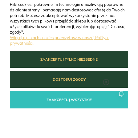
Pliki cookies i pokrewne im technologie umożliwiają poprawne
działanie strony i pomagają nam dostosować ofertę do Twoich
potrzeb. Możesz zaakceptować wykorzystanie przez nas
wszystkich tych plików i przejść do sklepu lub dostosować
Główny inspektorat weterynarii
użycie plików do swoich preferencji, wybierając opcję "Dostosuj
zgody".
Obrót detaliczny produktami otc na odległość
Więcej o plikach cookies przeczytasz w naszej Polityce
prywatności.
ZAAKCEPTUJ TYLKO NIEZBĘDNE
CO NAS WYRÓŻNIA
DOSTOSUJ ZGODY
O FIRMIE
ZAAKCEPTUJ WSZYSTKIE
ZAMÓWIENIA
MOJE KONTO