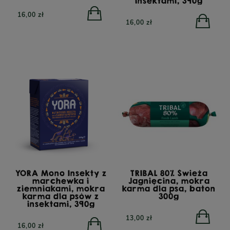
insektami, 390g
16,00 zł
16,00 zł
YORA Mono Insekty z
TRIBAL 80% Świeża
marchewka i
Jagnięcina, mokra
ziemniakami, mokra
karma dla psa, baton
TRIBAL Fresh Pressed
karma dla psów z
300g
Indyk, tłoczona na zimno
insektami, 390g
karma dla dorosłych
YORA All Breed
psów, 12 kg
13,00 zł
GrainFree Mono Insect,
16,00 zł
bezzbożowa sucha