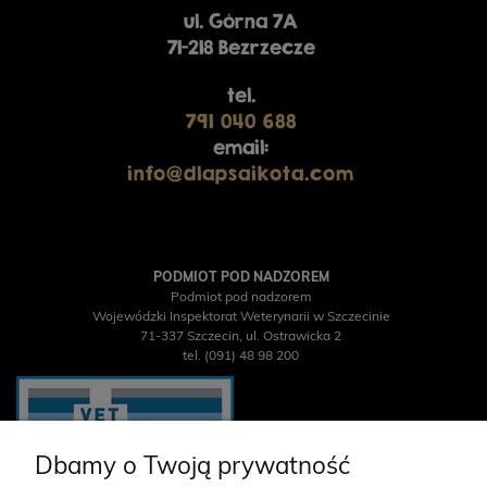
ul. Górna 7A
71-218 Bezrzecze
tel.
791 040 688
email:
info@dlapsaikota.com
PODMIOT POD NADZOREM
Podmiot pod nadzorem
Wojewódzki Inspektorat Weterynarii w Szczecinie
71-337 Szczecin, ul. Ostrawicka 2
tel. (091) 48 98 200
Dbamy o Twoją prywatność