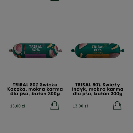
karma dla psów z
insektami, 12 kg
POWIADOM O
DOSTĘPNOŚCI
332,00 zł
450,00 zł
TRIBAL 80% Świeża
TRIBAL 80% Świeży
Kaczka, mokra karma
Indyk, mokra karma
dla psa, baton 300g
dla psa, baton 300g
13,00 zł
13,00 zł