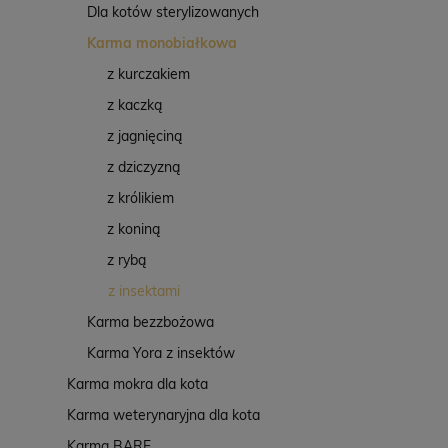
Dla kotów sterylizowanych
Karma monobiałkowa
z kurczakiem
z kaczką
z jagnięciną
z dziczyzną
z królikiem
z koniną
z rybą
z insektami
Karma bezzbożowa
Karma Yora z insektów
Karma mokra dla kota
Karma weterynaryjna dla kota
Karma BARF