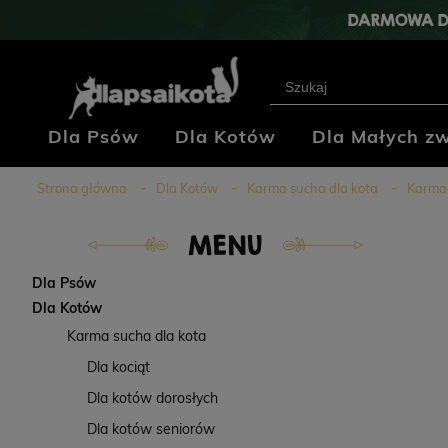
DARMOWA D
Dla Psów
Dla Kotów
Dla Małych zw
Klub Hodowców
Blog
Kontakt
Strona główna
Dla Kotów
Karma sucha dla kota
Karma
MENU
Dla Psów
Dla Kotów
Karma sucha dla kota
Dla kociąt
Dla kotów dorosłych
Dla kotów seniorów