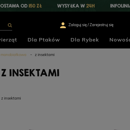
OSTAWA OD
150 ZŁ
WYSYŁKA W
24H
INFOLIN
Zaloguj się / Zarejestruj się
ierząt
Dla Ptaków
Dla Rybek
Nowośc
 monobiałkowa
z insektami
Z INSEKTAMI
z insektami