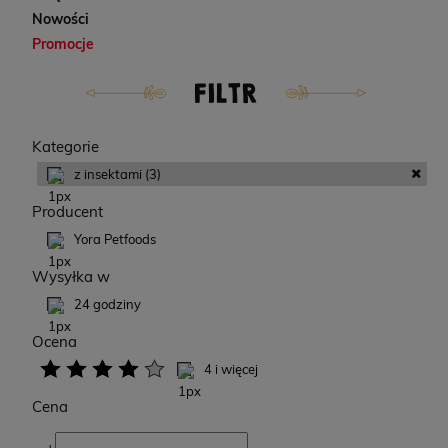
Nowości
Promocje
FILTR
Kategorie
z insektami
(3)
Producent
Yora Petfoods
Wysyłka w
24 godziny
Ocena
4 i więcej
Cena