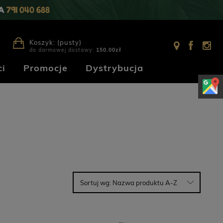
IA
791 040 688
Koszyk:
(pusty)
do darmowej dostawy:
150.00
zł
i
Promocje
Dystrybucja
Sortuj wg:
Nazwa produktu A-Z