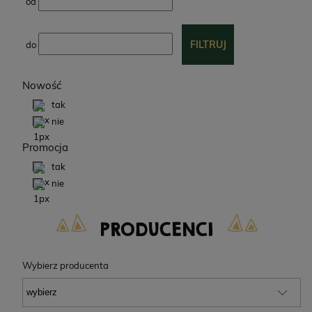
od
FILTRUJ
do
Nowość
tak
nie
Promocja
tak
nie
PRODUCENCI
Wybierz producenta