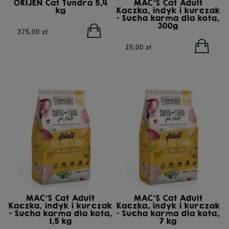
ORIJEN Cat Tundra 5,4
MAC'S Cat Adult
kg
Kaczka, indyk i kurczak
- Sucha karma dla kota,
300g
375,00 zł
25,00 zł
Fresh Pressed
oczona na zimno
MAC'S Cat Adult
MAC'S Cat Adult
dla dorosłych
Kaczka, indyk i kurczak
Kaczka, indyk i kurczak
YORA Small Breed Mono
YORA Ligh
- Sucha karma dla kota,
- Sucha karma dla kota,
ów, 12 kg
Insect Superfood, sucha
Insect Su
1,5 kg
7 kg
karma dla psów małych
karma