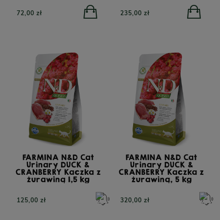
ras z insektami, 6kg
starszych 
72,00 zł
235,00 zł
 zł
255,00 zł
410,00 
FARMINA N&D Cat
FARMINA N&D Cat
Urinary DUCK &
Urinary DUCK &
CRANBERRY Kaczka z
CRANBERRY Kaczka z
żurawiną 1,5 kg
żurawiną, 5 kg
125,00 zł
320,00 zł
RO Cielęcina z
PERRO Struś z cukinią
PERRO 