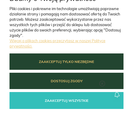
Pliki cookies i pokrewne im technologie umożliwiają poprawne
działanie strony i pomagają nam dostosować ofertę do Twoich
O FIRMIE
potrzeb. Możesz zaakceptować wykorzystanie przez nas
wszystkich tych plików i przejść do sklepu lub dostosować
użycie plików do swoich preferencji, wybierając opcję "Dostosuj
ZAMÓWIENIA
zgody".
Więcej o plikach cookies przeczytasz w naszej Polityce
prywatności.
MOJE KONTO
ZAAKCEPTUJ TYLKO NIEZBĘDNE
POMOC
DOSTOSUJ ZGODY
ZAAKCEPTUJ WSZYSTKIE
POKAŻ PEŁNĄ WERSJĘ STRONY