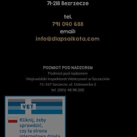
71-218 Bezrzecze
tel.
791 040 688
email:
info@dlapsaikota.com
PODMIOT POD NADZOREM
Podmiot pod nadzorem
Wojewódzki Inspektorat Weterynarii w Szczecinie
71-337 Szczecin, ul. Ostrawicka 2
tel. (091) 48 98 200
YORA Small Breed Mono
YORA Light/Senior Mono
Insect Superfood, sucha
Insect Superfood, sucha
karma dla psów małych
karma dla psów
ras z insektami, 6kg
starszych lub z nadwagą,
12 kg