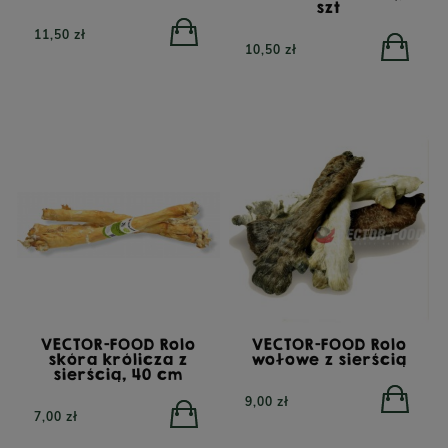
szt
11,50 zł
10,50 zł
TRIBAL Fresh Pressed
Indyk, tłoczona na zimno
karma dla dorosłych
YORA All Breed
VECTOR-FOOD Rolo
VECTOR-FOOD Rolo
psów, 12 kg
GrainFree Mono Insect,
skóra królicza z
wołowe z sierścią
bezzbożowa sucha
sierścią, 40 cm
karma dla psów z
insektami, 12 kg
9,00 zł
7,00 zł