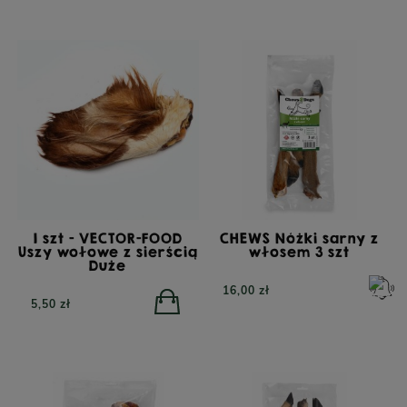
POWIADOM O
DOSTĘPNOŚCI
332,00 zł
450,00 zł
1 szt - VECTOR-FOOD
CHEWS Nóżki sarny z
Uszy wołowe z sierścią
włosem 3 szt
Duże
16,00 zł
5,50 zł
PERRO Cielęcina z
PERRO Struś z cukinią
cukinią dla psów
dla psów dorosłych 400g
dorosłych 800g