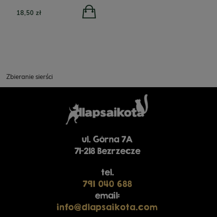
POWIADOM O
18,50 zł
DOSTĘPNOŚCI
332,00 zł
450,00 zł
Zbieranie sierści
ul. Górna 7A
71-218 Bezrzecze
PERRO Cielęcina z
PERRO Struś z cukinią
tel.
cukinią dla psów
dla psów dorosłych 400g
791 040 688
dorosłych 800g
email:
info@dlapsaikota.com