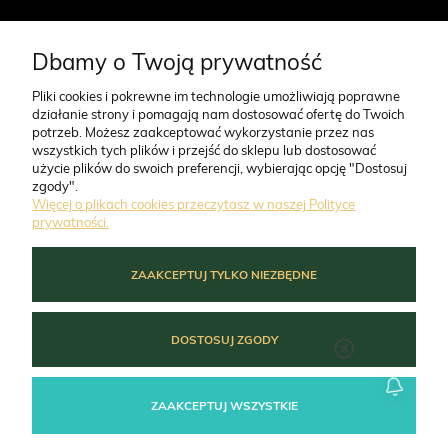
CO NAS WYRÓŻNIA
Dbamy o Twoją prywatność
Pliki cookies i pokrewne im technologie umożliwiają poprawne
działanie strony i pomagają nam dostosować ofertę do Twoich
O FIRMIE
potrzeb. Możesz zaakceptować wykorzystanie przez nas
wszystkich tych plików i przejść do sklepu lub dostosować
użycie plików do swoich preferencji, wybierając opcję "Dostosuj
ZAMÓWIENIA
zgody".
Więcej o plikach cookies przeczytasz w naszej Polityce
prywatności.
MOJE KONTO
ZAAKCEPTUJ TYLKO NIEZBĘDNE
POMOC
DOSTOSUJ ZGODY
ZAAKCEPTUJ WSZYSTKIE