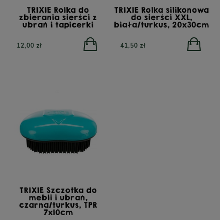
TRIXIE Rolka do
TRIXIE Rolka silikonowa
zbierania sierści z
do sierści XXL,
ubrań i tapicerki
biała/turkus, 20x30cm
12,00 zł
41,50 zł
TRIBAL Fresh Pressed
Indyk, tłoczona na zimno
karma dla dorosłych
YORA All Breed
psów, 12 kg
GrainFree Mono Insect,
bezzbożowa sucha
karma dla psów z
insektami, 12 kg
TRIXIE Szczotka do
mebli i ubrań,
czarna/turkus, TPR
7x10cm