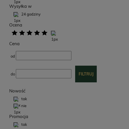
Wysyłka w
24 godziny
Ocena
Cena
od
FILTRUJ
do
Nowość
tak
nie
Promocja
tak