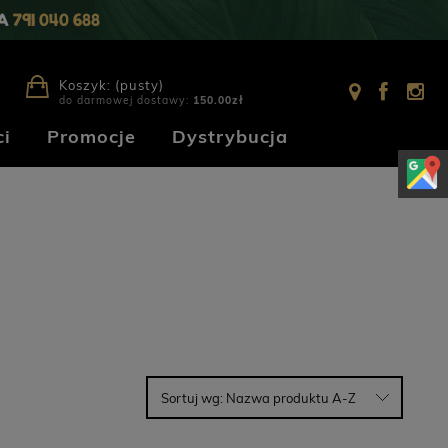
IA
791 040 688
Koszyk:
(pusty)
do darmowej dostawy:
150.00
zł
i
Promocje
Dystrybucja
Sortuj wg:
Nazwa produktu A-Z