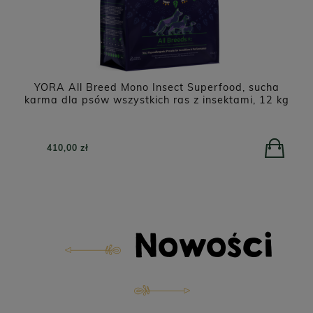
NATUREA Naturals Agnus karma dla szczeniąt i
kg
psów dorosłych, Jagnięcina 12 kg
279,00 zł
Nowości