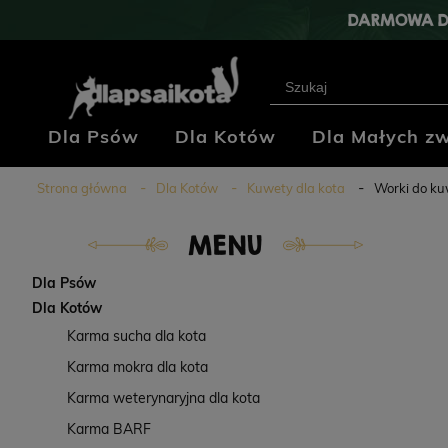
DARMOWA D
Dla Psów
Dla Kotów
Dla Małych zw
Klub Hodowców
Blog
Kontakt
Strona główna
Dla Kotów
Kuwety dla kota
Worki do ku
MENU
Dla Psów
Dla Kotów
Karma sucha dla kota
Karma mokra dla kota
Karma weterynaryjna dla kota
Karma BARF