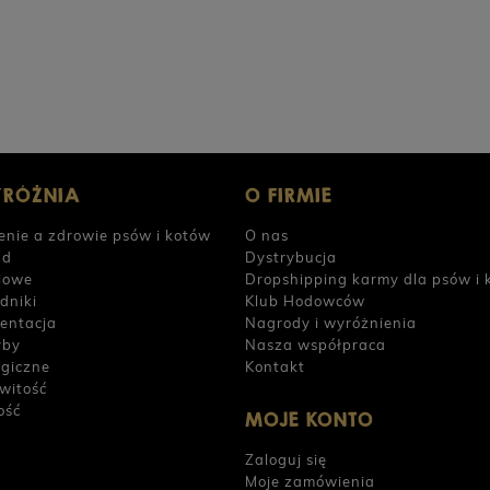
POWIADOM O DOSTĘPNOŚCI
26,90 zł
23,9
YRÓŻNIA
O FIRMIE
enie a zdrowie psów i kotów
O nas
ad
Dystrybucja
iowe
Dropshipping karmy dla psów i 
dniki
Klub Hodowców
entacja
Nagrody i wyróżnienia
yby
Nasza współpraca
rgiczne
Kontakt
witość
ość
MOJE KONTO
Zaloguj się
Moje zamówienia