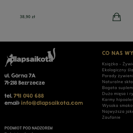
POWIADOM O DOSTĘPNOŚCI
26,90 zł
CO NAS W
Książka - Żywi
Ekologiczny śl
ul. Górna 7A
Porady żywien
Naturalne skła
71-218 Bezrzecze
Bogata suplem
Dużo mięsa i r
tel.
791 040 688
Karmy hipoale
email:
info@dlapsaikota.com
Wysoka smako
Najwyższa jak
Zaufanie
PODMIOT POD NADZOREM