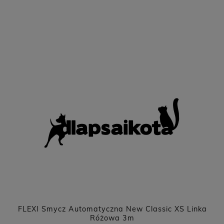
ka
PERRO Jagnięcina z dynią dla psów dorosłych
800g