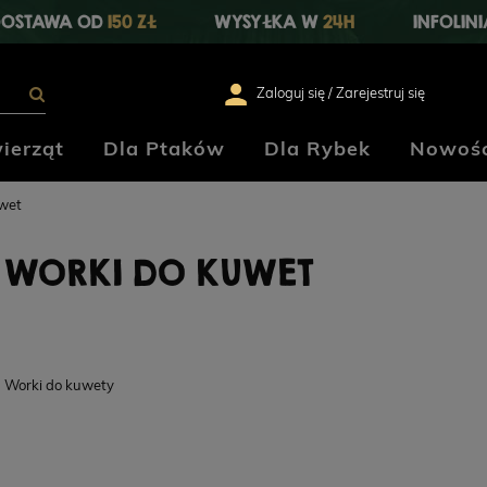
OSTAWA OD
150 ZŁ
WYSYŁKA W
24H
INFOLIN
Zaloguj się / Zarejestruj się
ierząt
Dla Ptaków
Dla Rybek
Nowośc
wet
WORKI DO KUWET
Worki do kuwety