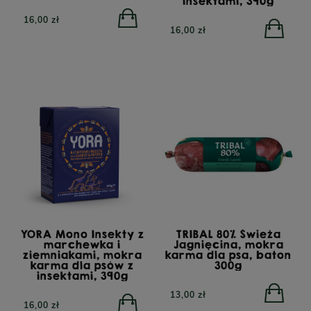
insektami, 390g
16,00 zł
16,00 zł
YORA Mono Insekty z
TRIBAL 80% Świeża
marchewka i
Jagnięcina, mokra
ziemniakami, mokra
karma dla psa, baton
karma dla psów z
300g
insektami, 390g
resh Pressed
13,00 zł
czona na zimno
16,00 zł