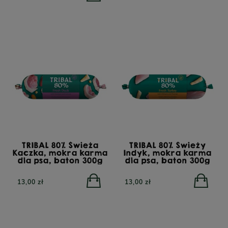
a dorosłych
YORA All Breed
YORA Light
, 12 kg
GrainFree Mono Insect,
Insect Supe
bezzbożowa sucha
karma 
karma dla psów z
starszych l
insektami, 12 kg
12
POWIADOM O
DOSTĘPNOŚCI
zł
450,00 zł
410,00 zł
TRIBAL 80% Świeża
TRIBAL 80% Świeży
Kaczka, mokra karma
Indyk, mokra karma
dla psa, baton 300g
dla psa, baton 300g
13,00 zł
13,00 zł