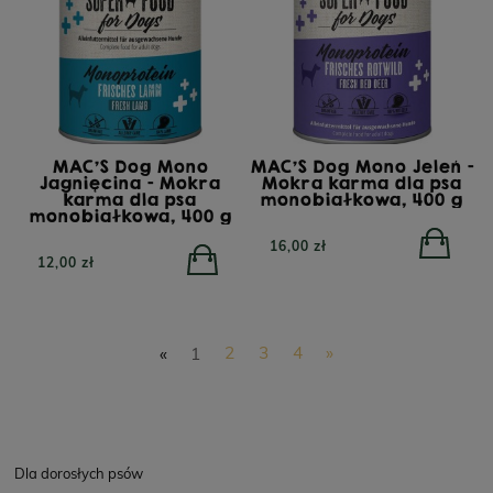
MAC'S Dog Mono
MAC'S Dog Mono Jeleń -
Jagnięcina - Mokra
Mokra karma dla psa
karma dla psa
monobiałkowa, 400 g
monobiałkowa, 400 g
16,00 zł
12,00 zł
«
1
2
3
4
»
Dla dorosłych psów