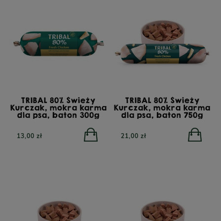
O Cielęcina z
PERRO Struś z cukinią
PERRO S
nią dla psów
dla psów dorosłych 400g
dla psów
osłych 800g
TRIBAL 80% Świeży
TRIBAL 80% Świeży
POWIADOM O
Kurczak, mokra karma
Kurczak, mokra karma
DOSTĘPNOŚCI
dla psa, baton 300g
dla psa, baton 750g
0 zł
23,90 zł
34,90 
13,00 zł
21,00 zł