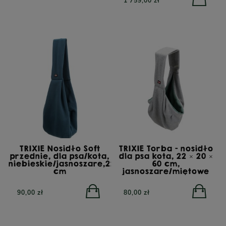
1 759,00 zł
TRIXIE Nosidło Soft
TRIXIE Torba - nosidło
przednie, dla psa/kota,
dla psa kota, 22 × 20 ×
niebieskie/jasnoszare,22x20x60
60 cm,
cm
jasnoszare/miętowe
90,00 zł
80,00 zł