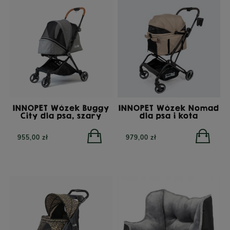
INNOPET Wózek Buggy
INNOPET Wózek Nomad
PERRO Jagnięcina z
PERRO Cielęcina z
City dla psa, szary
dla psa i kota
dynią dla psów dorosłych
cukinią dla psów
800g
dorosłych 800g
955,00 zł
979,00 zł
POWIADOM O
POWIADOM O
DOSTĘPNOŚCI
DOSTĘPNOŚCI
26,90 zł
26,90 zł