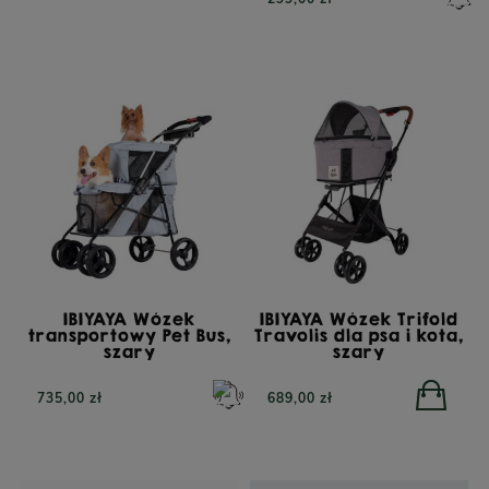
TRIBAL Fresh Pressed
Indyk, tłoczona na zimno
karma dla dorosłych
NATUREA Naturals
psów, 12 kg
Agnus karma dla
szczeniąt i psów
dorosłych, Jagnięcina 12
kg
IBIYAYA Wózek
IBIYAYA Wózek Trifold
transportowy Pet Bus,
Travolis dla psa i kota,
szary
szary
332,00 zł
735,00 zł
689,00 zł
279,00 zł