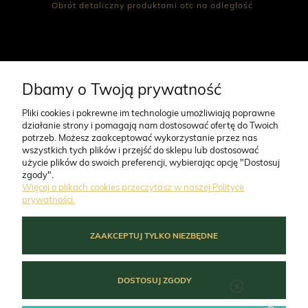
Obrót detaliczny produktami otc na odległość
CO NAS WYRÓŻNIA
Dbamy o Twoją prywatność
Pliki cookies i pokrewne im technologie umożliwiają poprawne
działanie strony i pomagają nam dostosować ofertę do Twoich
O FIRMIE
potrzeb. Możesz zaakceptować wykorzystanie przez nas
wszystkich tych plików i przejść do sklepu lub dostosować
użycie plików do swoich preferencji, wybierając opcję "Dostosuj
ZAMÓWIENIA
zgody".
Więcej o plikach cookies przeczytasz w naszej Polityce
prywatności.
MOJE KONTO
ZAAKCEPTUJ TYLKO NIEZBĘDNE
POMOC
DOSTOSUJ ZGODY