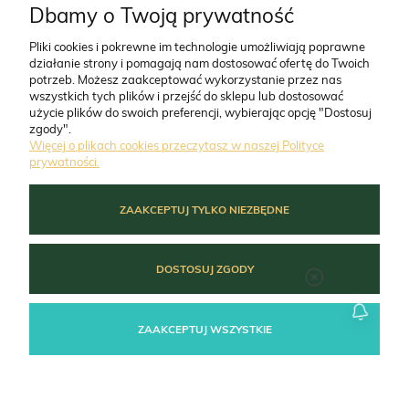
CO NAS WYRÓŻNIA
Dbamy o Twoją prywatność
Pliki cookies i pokrewne im technologie umożliwiają poprawne
działanie strony i pomagają nam dostosować ofertę do Twoich
O FIRMIE
potrzeb. Możesz zaakceptować wykorzystanie przez nas
wszystkich tych plików i przejść do sklepu lub dostosować
użycie plików do swoich preferencji, wybierając opcję "Dostosuj
ZAMÓWIENIA
zgody".
Więcej o plikach cookies przeczytasz w naszej Polityce
prywatności.
MOJE KONTO
ZAAKCEPTUJ TYLKO NIEZBĘDNE
POMOC
DOSTOSUJ ZGODY
ZAAKCEPTUJ WSZYSTKIE
POKAŻ PEŁNĄ WERSJĘ STRONY