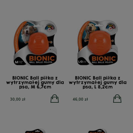
TRIBAL Fresh Pressed
Indyk, tłoczona na zimno
karma dla dorosłych
NATUREA Naturals
psów, 12 kg
Agnus karma dla
szczeniąt i psów
dorosłych, Jagnięcina 12
BIONIC Ball piłka z
BIONIC Ball piłka z
kg
wytrzymałej gumy dla
wytrzymałej gumy dla
psa, M 6,7cm
psa, L 8,2cm
30,00 zł
46,00 zł
332,00 zł
279,00 zł