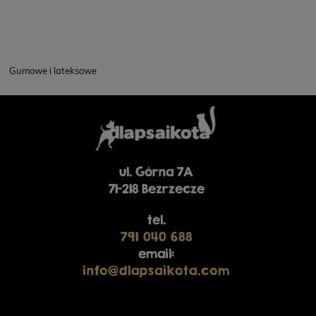
Gumowe i lateksowe
ul. Górna 7A
71-218 Bezrzecze
tel.
791 040 688
email:
info@dlapsaikota.com