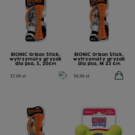
BIONIC Urban Stick,
BIONIC Urban Stick,
wytrzymały gryzak
wytrzymały gryzak
dla psa, S, 20cm
dla psa, M 23 cm
PERRO Jagnięcina z
PERRO Cielęcina z
dynią dla psów dorosłych
cukinią dla psów
37,00 zł
50,00 zł
800g
dorosłych 800g
POWIADOM O
POWIADOM O
DOSTĘPNOŚCI
DOSTĘPNOŚCI
26,90 zł
26,90 zł