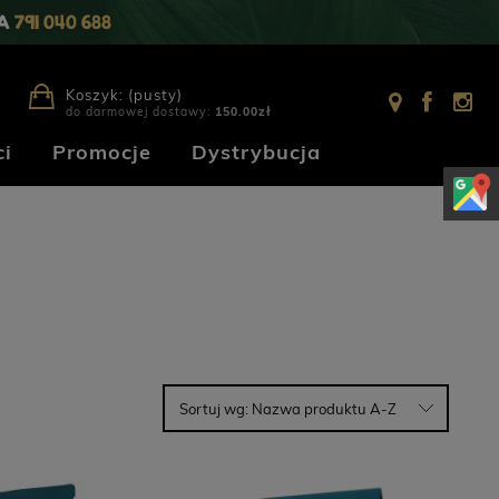
IA
791 040 688
Koszyk:
(pusty)
do darmowej dostawy:
150.00
zł
i
Promocje
Dystrybucja
Sortuj wg:
Nazwa produktu A-Z