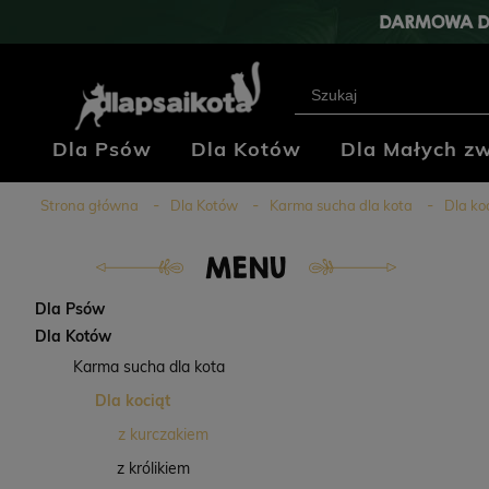
DARMOWA D
Dla Psów
Dla Kotów
Dla Małych zw
Klub Hodowców
Blog
Kontakt
Strona główna
Dla Kotów
Karma sucha dla kota
Dla ko
MENU
Dla Psów
Dla Kotów
Karma sucha dla kota
Dla kociąt
z kurczakiem
z królikiem