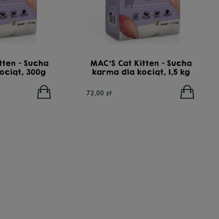
tten - Sucha
MAC'S Cat Kitten - Sucha
ociąt, 300g
karma dla kociąt, 1,5 kg
72,00 zł
RA All Breed GrainFree Mono Insect,
YORA Light/Se
żowa sucha karma dla psów z insektami,
karma dla ps
12 kg
POWIADOM O DOSTĘPNOŚCI
00 zł
410,00 zł