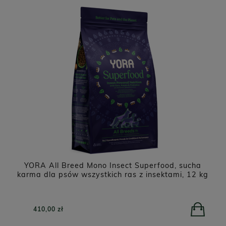
NATUREA Naturals Agnus karma dla szczeniąt i
kg
psów dorosłych, Jagnięcina 12 kg
279,00 zł