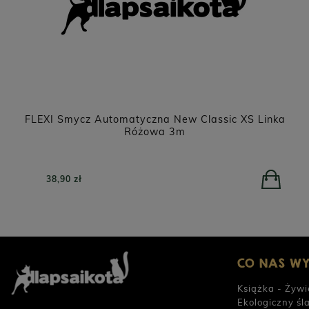
ka
PERRO Jagnięcina z dynią dla psów dorosłych
800g
POWIADOM O DOSTĘPNOŚCI
26,90 zł
CO NAS W
Książka - Żywi
Ekologiczny śl