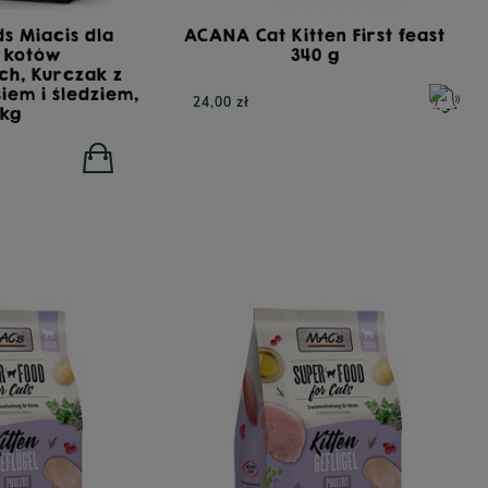
s Miacis dla
ACANA Cat Kitten First feast
i kotów
340 g
ch, Kurczak z
siem i śledziem,
24,00 zł
 kg