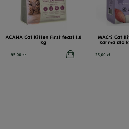
ACANA Cat Kitten First feast 1,8
MAC'S Cat Ki
kg
karma dla k
95,00 zł
25,00 zł
TRIBAL Fresh Pressed Indyk, tłoczona na zimno
YO
karma dla dorosłych psów, 12 kg
bezzbo
332,00 zł
450,