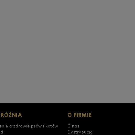
PERRO Cielęcina z cukinią dla psów dorosłych
PERRO 
800g
POWIADOM O DOSTĘPNOŚCI
26,90 zł
23,9
YRÓŻNIA
O FIRMIE
enie a zdrowie psów i kotów
O nas
ad
Dystrybucja