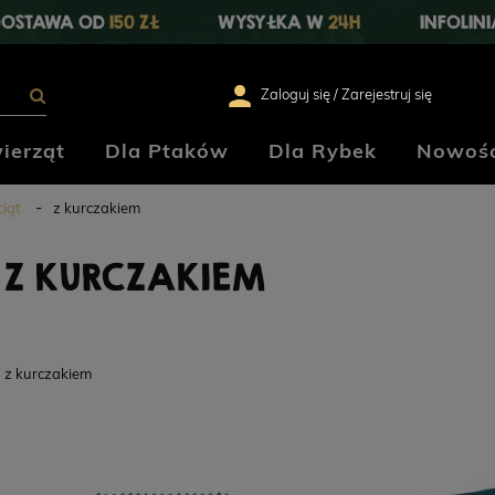
OSTAWA OD
150 ZŁ
WYSYŁKA W
24H
INFOLIN
Zaloguj się / Zarejestruj się
ierząt
Dla Ptaków
Dla Rybek
Nowośc
ciąt
z kurczakiem
Z KURCZAKIEM
z kurczakiem