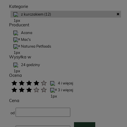
Kategorie
z kurczakiem
(12)
Producent
Acana
Mac's
Naturea Petfoods
Wysyłka w
24 godziny
Ocena
4 i więcej
3 i więcej
Cena
od