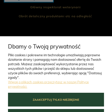
Główny inspektorat weterynarii
Obrót detaliczny produktami otc na odległość
CO NAS WYRÓŻNIA
Dbamy o Twoją prywatność
Pliki cookies i pokrewne im technologie umożliwiają poprawne
działanie strony i pomagają nam dostosować ofertę do Twoich
O FIRMIE
potrzeb. Możesz zaakceptować wykorzystanie przez nas
wszystkich tych plików i przejść do sklepu lub dostosować
użycie plików do swoich preferencji, wybierając opcję "Dostosuj
ZAMÓWIENIA
zgody".
Więcej o plikach cookies przeczytasz w naszej Polityce
prywatności.
MOJE KONTO
ZAAKCEPTUJ TYLKO NIEZBĘDNE
POMOC