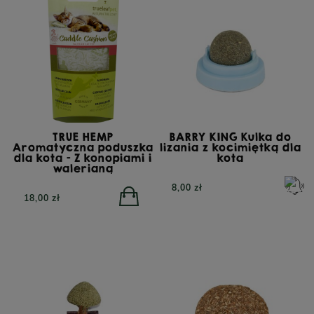
PERRO Cielęcina z
PERRO Struś z cukinią
cukinią dla psów
dla psów dorosłych 400g
TRUE HEMP
BARRY KING Kulka do
dorosłych 800g
Aromatyczna poduszka
lizania z kocimiętką dla
dla kota - Z konopiami i
kota
walerianą
8,00 zł
18,00 zł
POWIADOM O
DOSTĘPNOŚCI
26,90 zł
23,90 zł