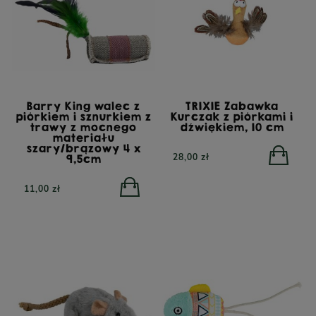
Barry King walec z
TRIXIE Zabawka
piórkiem i sznurkiem z
Kurczak z piórkami i
trawy z mocnego
dźwiękiem, 10 cm
materiału
szary/brązowy 4 x
28,00 zł
9,5cm
11,00 zł