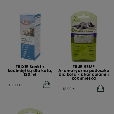
TRIBAL Fresh Pressed
Indyk, tłoczona na zimno
karma dla dorosłych
YORA All Breed
psów, 12 kg
GrainFree Mono Insect,
bezzbożowa sucha
karma dla psów z
insektami, 12 kg
TRIXIE Bańki z
TRUE HEMP
kocimiętką dla kota,
Aromatyczna poduszka
POWIADOM O
120 ml
dla kota - Z konopiami i
DOSTĘPNOŚCI
kocimiętką
332,00 zł
450,00 zł
19,00 zł
18,00 zł