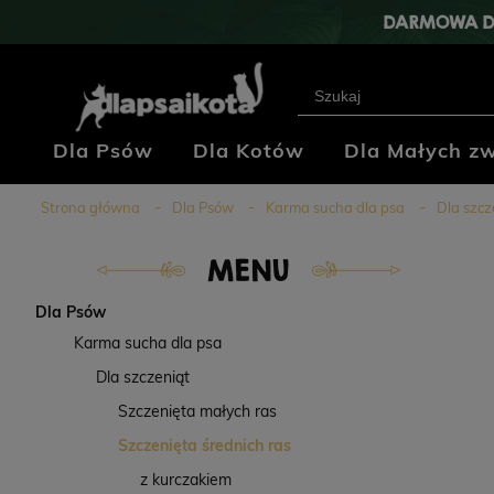
DARMOWA D
Dla Psów
Dla Kotów
Dla Małych zw
Klub Hodowców
Blog
Kontakt
Strona główna
Dla Psów
Karma sucha dla psa
Dla szcz
MENU
Dla Psów
Karma sucha dla psa
Dla szczeniąt
Szczenięta małych ras
Szczenięta średnich ras
z kurczakiem