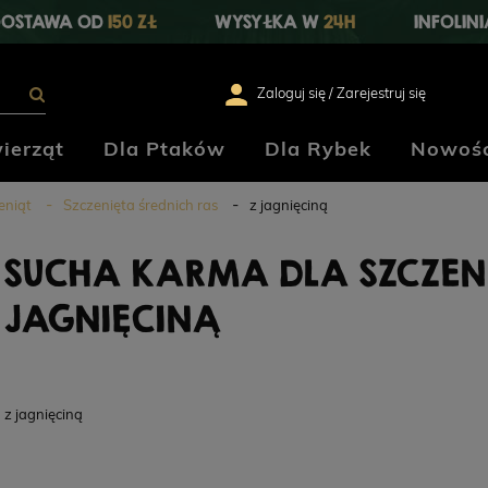
OSTAWA OD
150 ZŁ
WYSYŁKA W
24H
INFOLIN
Zaloguj się / Zarejestruj się
ierząt
Dla Ptaków
Dla Rybek
Nowośc
eniąt
Szczenięta średnich ras
z jagnięciną
SUCHA KARMA DLA SZCZENI
JAGNIĘCINĄ
z jagnięciną