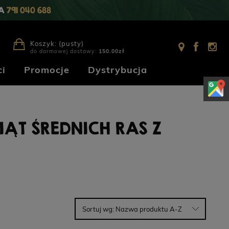
IA
791 040 688
Koszyk:
(pusty)
do darmowej dostawy:
150.00
zł
i
Promocje
Dystrybucja
ĄT ŚREDNICH RAS Z
Sortuj wg:
Nazwa produktu A-Z