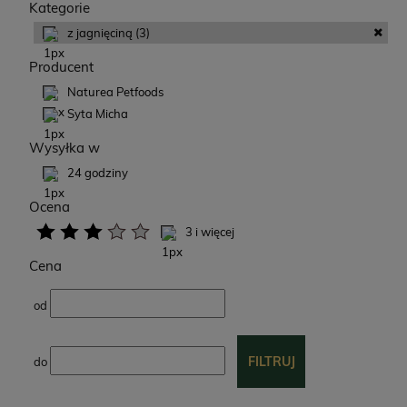
Kategorie
z jagnięciną
(3)
Producent
Naturea Petfoods
Syta Micha
Wysyłka w
24 godziny
Ocena
3 i więcej
Cena
od
FILTRUJ
do