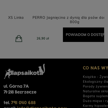
ka
PERRO Jagnięcina z dynią dla psów dorosłych
800g
POWIADOM O DOSTĘPNOŚCI
26,90 zł
CO NAS W
Książka - Żywi
Ekologiczny śl
ul. Górna 7A
Porady żywien
Naturalne skła
71-218 Bezrzecze
Bogata suplem
Dużo mięsa i r
tel.
791 040 688
Karmy hipoale