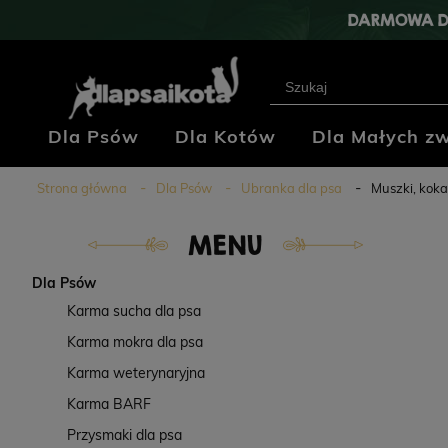
DARMOWA D
Dla Psów
Dla Kotów
Dla Małych zw
Klub Hodowców
Blog
Kontakt
Strona główna
Dla Psów
Ubranka dla psa
Muszki, koka
MENU
Dla Psów
Karma sucha dla psa
Karma mokra dla psa
Karma weterynaryjna
Karma BARF
Przysmaki dla psa