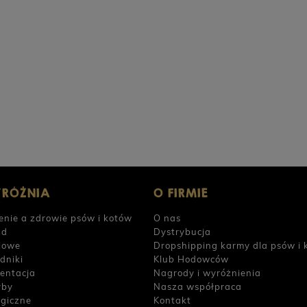
PERRO Cielęcina z cukinią dla psów dorosłych
PERRO 
800g
POWIADOM O DOSTĘPNOŚCI
26,90 zł
23,9
YRÓŻNIA
O FIRMIE
enie a zdrowie psów i kotów
O nas
ad
Dystrybucja
iowe
Dropshipping karmy dla psów i 
dniki
Klub Hodowców
entacja
Nagrody i wyróżnienia
yby
Nasza współpraca
rgiczne
Kontakt