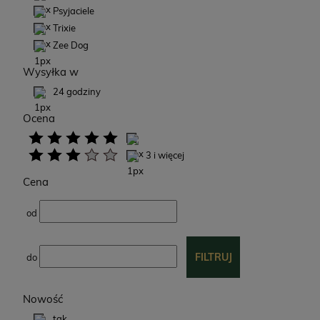
Psyjaciele
Trixie
Zee Dog
Wysyłka w
24 godziny
Ocena
3 i więcej
Cena
od
FILTRUJ
do
Nowość
tak