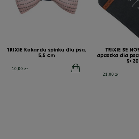
TRIXIE Kokarda spinka dla psa,
TRIXIE BE NO
5,5 cm
apaszka dla ps
S: 3
10,00 zł
TRIBAL Fresh Pressed Indyk, tłoczona na zimno
YO
21,00 zł
karma dla dorosłych psów, 12 kg
bezzbo
332,00 zł
450,