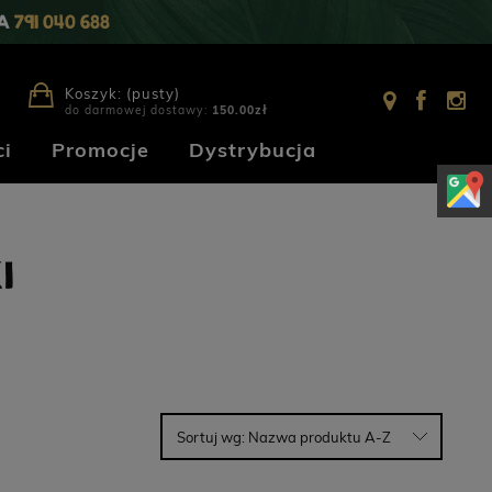
IA
791 040 688
Koszyk:
(pusty)
do darmowej dostawy:
150.00
zł
i
Promocje
Dystrybucja
I
Sortuj wg:
Nazwa produktu A-Z