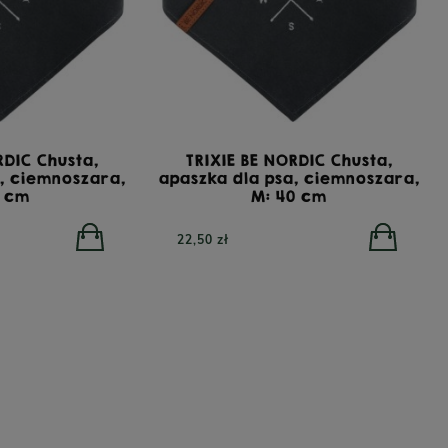
RDIC Chusta,
TRIXIE BE NORDIC Chusta,
a, ciemnoszara,
apaszka dla psa, ciemnoszara,
0 cm
M: 40 cm
RA All Breed GrainFree Mono Insect,
YORA Light/Se
22,50 zł
żowa sucha karma dla psów z insektami,
karma dla ps
12 kg
POWIADOM O DOSTĘPNOŚCI
00 zł
410,00 zł