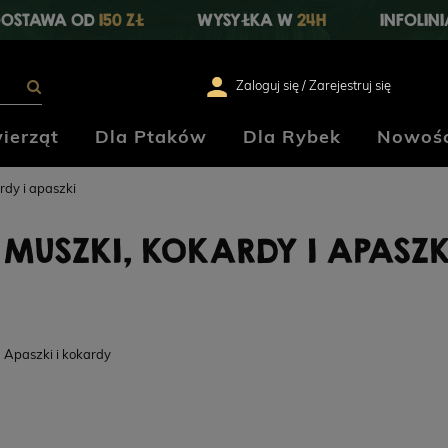
OSTAWA OD
150 ZŁ
WYSYŁKA W
24H
INFOLIN
Zaloguj się / Zarejestruj się
ierząt
Dla Ptaków
Dla Rybek
Nowośc
rdy i apaszki
MUSZKI, KOKARDY I APASZK
Apaszki i kokardy