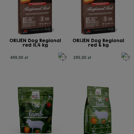
PERRO Cielęcina z
PERRO Struś z cukinią
cukinią dla psów
dla psów dorosłych 400g
dorosłych 800g
ORIJEN Dog Regional
ORIJEN Dog Regional
red 11,4 kg
red 6 kg
POWIADOM O
DOSTĘPNOŚCI
499,00 zł
295,00 zł
26,90 zł
23,90 zł