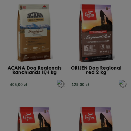
bezzbożowa sucha
karma dla psów z
insektami, 12 kg
POWIADOM O
DOSTĘPNOŚCI
332,00 zł
450,00 zł
ACANA Dog Regionals
ORIJEN Dog Regional
Ranchlands 11,4 kg
red 2 kg
405,00 zł
129,00 zł