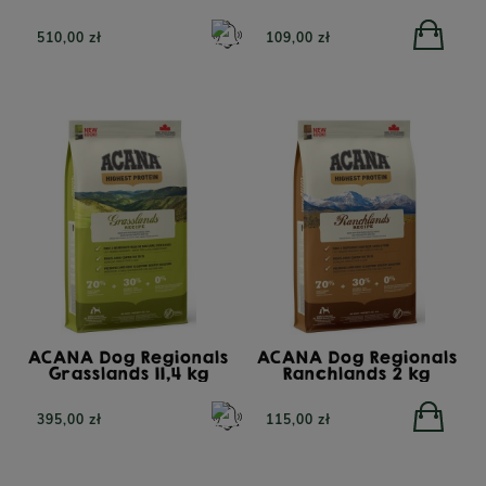
510,00 zł
109,00 zł
ACANA Dog Regionals
ACANA Dog Regionals
Grasslands 11,4 kg
Ranchlands 2 kg
TRIBAL Fresh Pressed
395,00 zł
115,00 zł
Indyk, tłoczona na zimno
karma dla dorosłych
YORA All Breed
psów, 12 kg
GrainFree Mono Insect,