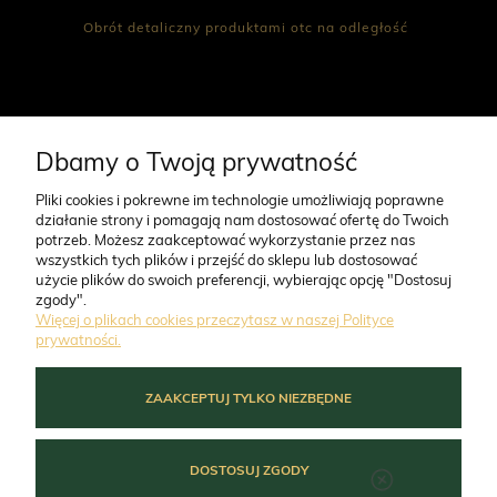
Obrót detaliczny produktami otc na odległość
CO NAS WYRÓŻNIA
Dbamy o Twoją prywatność
Pliki cookies i pokrewne im technologie umożliwiają poprawne
działanie strony i pomagają nam dostosować ofertę do Twoich
O FIRMIE
potrzeb. Możesz zaakceptować wykorzystanie przez nas
wszystkich tych plików i przejść do sklepu lub dostosować
użycie plików do swoich preferencji, wybierając opcję "Dostosuj
ZAMÓWIENIA
zgody".
Więcej o plikach cookies przeczytasz w naszej Polityce
prywatności.
MOJE KONTO
ZAAKCEPTUJ TYLKO NIEZBĘDNE
POMOC
DOSTOSUJ ZGODY