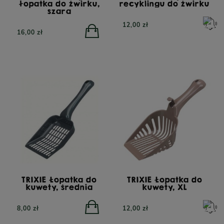
łopatka do żwirku,
recyklingu do żwirku
szara
12,00 zł
16,00 zł
TRIBAL Fresh Pressed
Indyk, tłoczona na zimno
karma dla dorosłych
YORA Small Breed Mono
TRIXIE Łopatka do
TRIXIE Łopatka do
psów, 12 kg
Insect Superfood, sucha
kuwety, średnia
kuwety, XL
karma dla psów małych
ras z insektami, 6kg
8,00 zł
12,00 zł