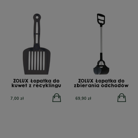
332,00 zł
255,00 zł
ZOLUX Łopatka do
ZOLUX Łopatka do
kuwet z recyklingu
zbierania odchodów
7,00 zł
69,90 zł
PERRO Cielęcina z
PERRO Struś z cukinią
cukinią dla psów
dla psów dorosłych 400g
dorosłych 800g