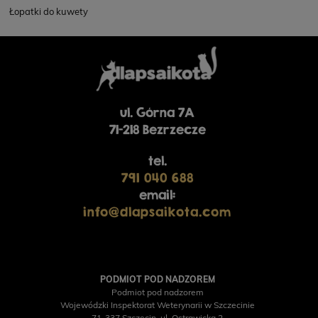
Łopatki do kuwety
POWIADOM O
DOSTĘPNOŚCI
26,90 zł
23,90 zł
ul. Górna 7A
71-218 Bezrzecze
tel.
791 040 688
email:
info@dlapsaikota.com
PODMIOT POD NADZOREM
Podmiot pod nadzorem
Wojewódzki Inspektorat Weterynarii w Szczecinie
71-337 Szczecin, ul. Ostrawicka 2