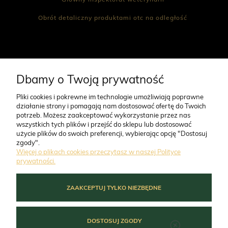
Obrót detaliczny produktami otc na odległość
23,90 zł
34,90 zł
CO NAS WYRÓŻNIA
Dbamy o Twoją prywatność
Pliki cookies i pokrewne im technologie umożliwiają poprawne
działanie strony i pomagają nam dostosować ofertę do Twoich
O FIRMIE
potrzeb. Możesz zaakceptować wykorzystanie przez nas
wszystkich tych plików i przejść do sklepu lub dostosować
użycie plików do swoich preferencji, wybierając opcję "Dostosuj
ZAMÓWIENIA
zgody".
Więcej o plikach cookies przeczytasz w naszej Polityce
prywatności.
MOJE KONTO
ZAAKCEPTUJ TYLKO NIEZBĘDNE
POMOC
DOSTOSUJ ZGODY