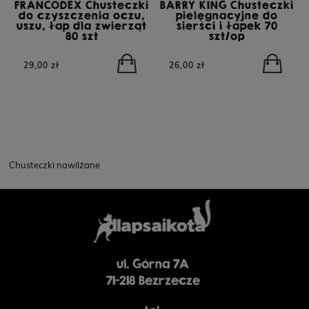
FRANCODEX Chusteczki
BARRY KING Chusteczki
do czyszczenia oczu,
pielęgnacyjne do
uszu, łap dla zwierząt
sierści i łapek 70
80 szt
szt/op
29,00 zł
26,00 zł
Chusteczki nawilżane
YORA All Breed
YORA Light/Senior Mono
GrainFree Mono Insect,
Insect Superfood, sucha
bezzbożowa sucha
karma dla psów
karma dla psów z
starszych lub z nadwagą,
insektami, 12 kg
12 kg
ul. Górna 7A
71-218 Bezrzecze
POWIADOM O