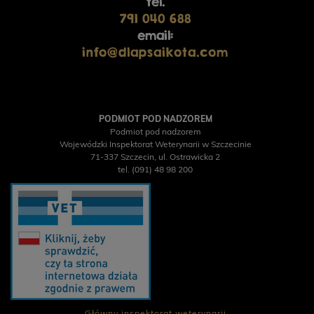
DOSTĘPNOŚCI
tel.
450,00 zł
410,00 zł
791 040 688
email:
info@dlapsaikota.com
PODMIOT POD NADZOREM
Podmiot pod nadzorem
Wojewódzki Inspektorat Weterynarii w Szczecinie
71-337 Szczecin, ul. Ostrawicka 2
tel. (091) 48 98 200
PERRO Struś z cukinią
PERRO Struś z cukinią
dla psów dorosłych 400g
dla psów dorosłych 800g
Główny inspektorat weterynarii