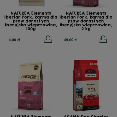
NATUREA Elements
NATUREA Elements
Iberian Pork, karma dla
Iberian Pork, karma dla
psów dorosłych
psów dorosłych
Iberyjska wieprzowina,
Iberyjska wieprzowina,
100g
2 kg
4,00 zł
49,00 zł
no
NATUREA Elements
ACANA Dog Classics