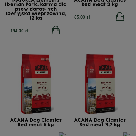
YORA All Breed
YORA Light/Senior Mono
Iberian Pork, karma dla
Red meat 2 kg
GrainFree Mono Insect,
Insect Superfood, sucha
psów dorosłych
bezzbożowa sucha
karma dla psów
Iberyjska wieprzowina,
karma dla psów z
starszych lub z nadwagą
85,00 zł
12 kg
insektami, 12 kg
12 kg
194,00 zł
POWIADOM O
DOSTĘPNOŚCI
450,00 zł
410,00 zł
ACANA Dog Classics
ACANA Dog Classics
Red meat 6 kg
Red meat 9,7 kg