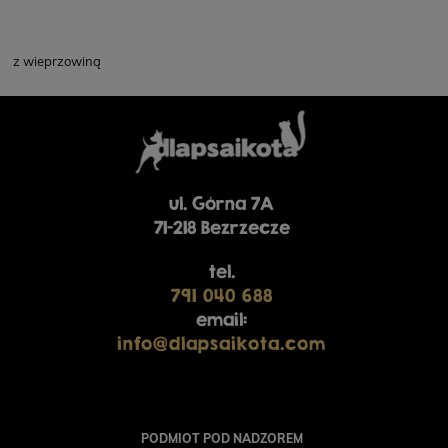
z wieprzowiną
ul. Górna 7A
71-218 Bezrzecze
tel.
791 040 688
email:
info@dlapsaikota.com
PODMIOT POD NADZOREM