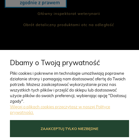
POWIADOM O
DOSTĘPNOŚCI
332,00 zł
450,00 zł
Główny inspektorat weterynarii
Obrót detaliczny produktami otc na odległość
CO NAS WYRÓŻNIA
Dbamy o Twoją prywatność
Pliki cookies i pokrewne im technologie umożliwiają poprawne
działanie strony i pomagają nam dostosować ofertę do Twoich
O FIRMIE
potrzeb. Możesz zaakceptować wykorzystanie przez nas
wszystkich tych plików i przejść do sklepu lub dostosować
użycie plików do swoich preferencji, wybierając opcję "Dostosuj
PERRO Cielęcina z
PERRO Struś z cukinią
ZAMÓWIENIA
zgody".
cukinią dla psów
dla psów dorosłych 400g
Więcej o plikach cookies przeczytasz w naszej Polityce
dorosłych 800g
prywatności.
MOJE KONTO
ZAAKCEPTUJ TYLKO NIEZBĘDNE