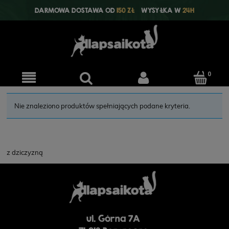
DARMOWA DOSTAWA OD
150 ZŁ
WYSYŁKA W
24H
Nie znaleziono produktów spełniających podane kryteria.
z dziczyzną
ul. Górna 7A