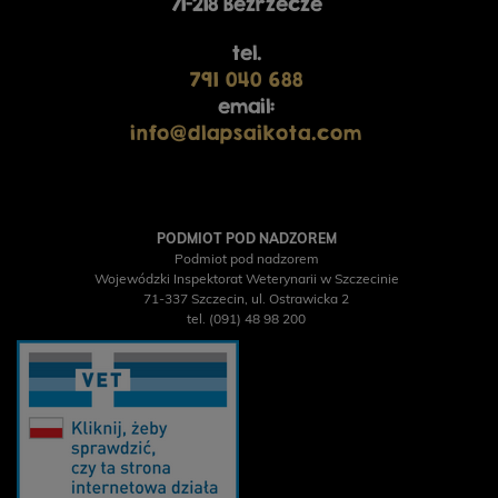
71-218 Bezrzecze
tel.
791 040 688
email:
info@dlapsaikota.com
PODMIOT POD NADZOREM
Podmiot pod nadzorem
TRIBAL Fresh Pressed
Wojewódzki Inspektorat Weterynarii w Szczecinie
Indyk, tłoczona na zimno
71-337 Szczecin, ul. Ostrawicka 2
karma dla dorosłych
YORA All Breed
tel. (091) 48 98 200
psów, 12 kg
GrainFree Mono Insect,
bezzbożowa sucha
karma dla psów z
insektami, 12 kg