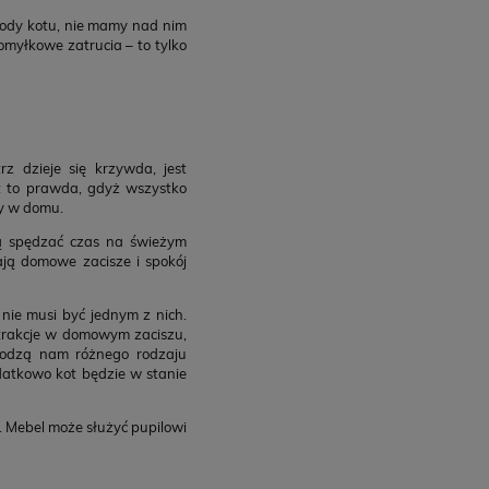
body kotu, nie mamy nad nim
omyłkowe zatrucia – to tylko
 dzieje się krzywda, jest
st to prawda, gdyż wszystko
ny w domu.
ją spędzać czas na świeżym
ają domowe zacisze i spokój
nie musi być jednym z nich.
 atrakcje w domowym zaciszu,
chodzą nam różnego rodzaju
atkowo kot będzie w stanie
 Mebel może służyć pupilowi