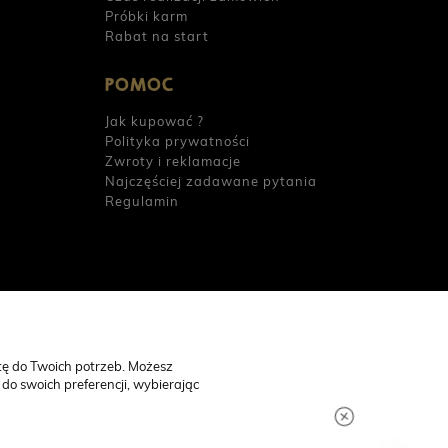
Próbki karm
Rabat na start
POMOC
Jak kupować ?
Polityka prywatności
Zwroty i reklamacje
Najczęściej zadawane pytania
Regulamin
tę do Twoich potrzeb. Możesz
do swoich preferencji, wybierając