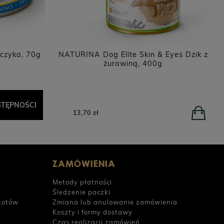
ńczyka, 70g
NATURINA Dog Elite Skin & Eyes Dzik z
żurawiną, 400g
TĘPNOŚCI
13,70 zł
ZAMÓWIENIA
Metody płatności
Śledzenie paczki
kotów
Zmiana lub anulowanie zamówienia
Koszty i formy dostawy
Czas realizacji zamówień