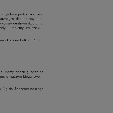
m byłoby ogrodzenie całego
ważne jest dla nas, aby pupil
o konsekwentnym działaniu!
ady – łapiemy za szelki i
niu kota na balkon. Pupil z
ie. Mamy nadzieję, że to co
 znać o naszym blogu swoim
my Cię do śledzenia naszego