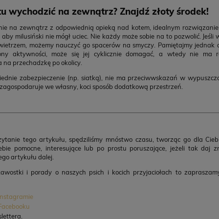
tu wychodzić na zewnątrz? Znajdź złoty środek!
ie na zewnątrz z odpowiednią opieką nad kotem, idealnym rozwiązanie
aby milusiński nie mógł uciec. Nie każdy może sobie na to pozwolić. Jeśli 
ietrzem, możemy nauczyć go spacerów na smyczy. Pamiętajmy jednak 
ny aktywności, może się jej cyklicznie domagać, a wtedy nie ma r
a przechadzkę po okolicy.
ednie zabezpieczenie (np. siatką), nie ma przeciwwskazań w wypuszcza
i zagospodaruje we własny, koci sposób dodatkową przestrzeń.
ytanie tego artykułu, spędziliśmy mnóstwo czasu, tworząc go dla Cieb
iebie pomocne, interesujące lub po prostu poruszające, jeżeli tak daj
tego artykułu dalej.
iekawostki i porady o naszych psich i kocich przyjaciołach to zaprasza
Instagramie
Facebooku
lettera.