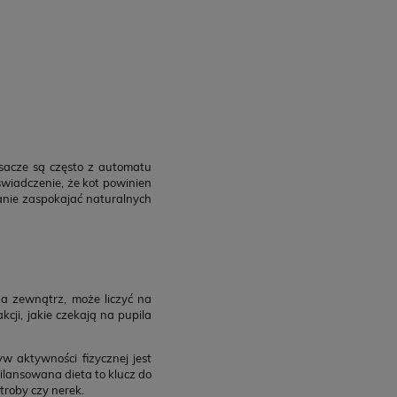
ąsacze są często z automatu
świadczenie, że kot powinien
anie zaspokajać naturalnych
a zewnątrz, może liczyć na
cji, jakie czekają na pupila
 aktywności fizycznej jest
ilansowana dieta to klucz do
roby czy nerek.