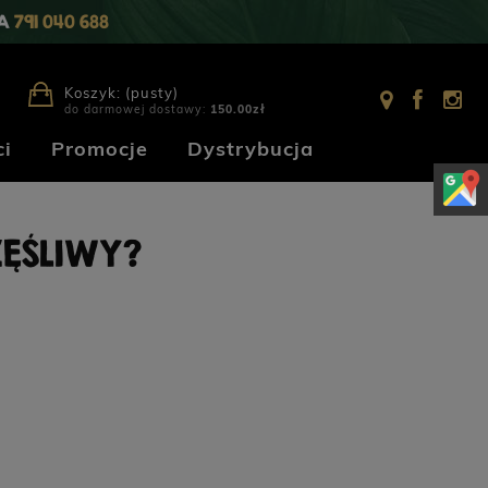
IA
791 040 688
Koszyk:
(pusty)
do darmowej dostawy:
150.00
zł
i
Promocje
Dystrybucja
ZĘŚLIWY?