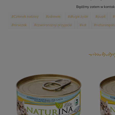
Bądźmy zatem w kontakc
#Członek rodziny
#zdrowie
#długie życie
#pupil
#
#mruczek
#czworonożny przyjaciel
#kot
#natureapol