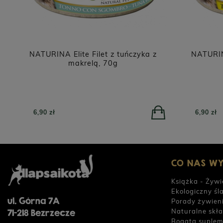
NATURINA Elite Filet z tuńczyka z
NATURINA
makrelą, 70g
6,90 zł
6,90 zł
CO NAS W
Książka - Żywi
Ekologiczny śl
ul. Górna 7A
Porady żywien
Naturalne skła
71-218 Bezrzecze
Bogata suplem