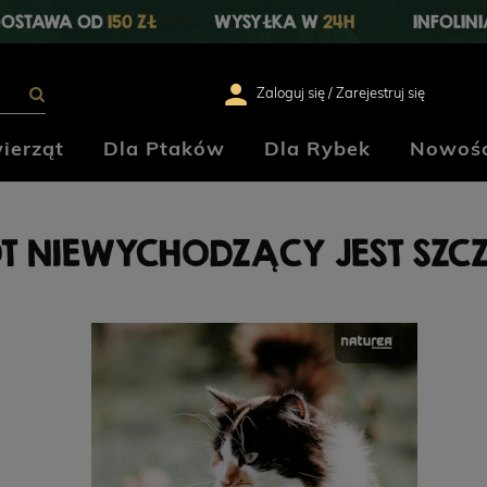
OSTAWA OD
150 ZŁ
WYSYŁKA W
24H
INFOLIN
Zaloguj się / Zarejestruj się
ierząt
Dla Ptaków
Dla Rybek
Nowośc
T NIEWYCHODZĄCY JEST SZC