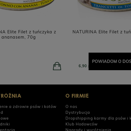
 Elite Filet z tuńczyka z
NATURINA Elite Filet z tu
ananasem, 70g
POWIADOM O DOS
6,90 zł
YRÓŻNIA
O FIRMIE
enie a zdrowie psów i kotów
O nas
ad
Dystrybucja
iowe
Dropshipping karmy dla psów i 
dniki
Klub Hodowców
entacja
Nagrody i wyróżnienia