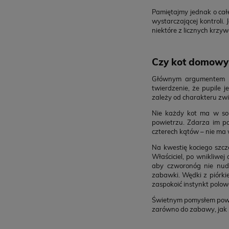
Pamiętajmy jednak o cał
wystarczającej kontroli.
niektóre z licznych krzyw
Czy kot domowy 
Głównym argumentem w 
twierdzenie, że pupile 
zależy od charakteru zw
Nie każdy kot ma w sob
powietrzu. Zdarza im po
czterech kątów – nie ma 
Na kwestię kociego szcz
Właściciel, po wnikliwe
aby czworonóg nie nudz
zabawki. Wędki z piórk
zaspokoić instynkt polow
Świetnym pomysłem powię
zarówno do zabawy, jak 