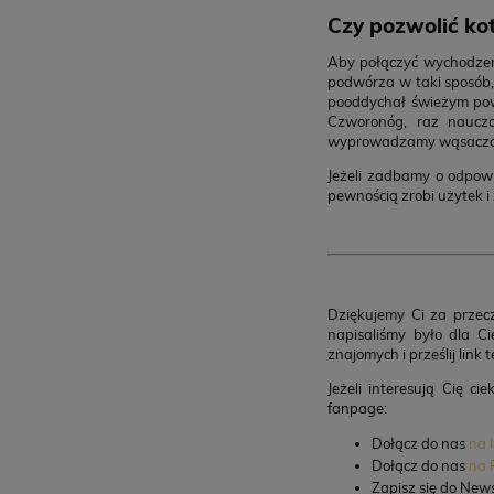
Czy pozwolić ko
Aby połączyć wychodzen
podwórza w taki sposób, 
pooddychał świeżym pow
Czworonóg, raz nauczo
wyprowadzamy wąsacza n
Jeżeli zadbamy o odpowi
pewnością zrobi użytek 
Dziękujemy Ci za przecz
napisaliśmy było dla C
znajomych i prześlij link 
Jeżeli interesują Cię c
fanpage:
Dołącz do nas
na 
Dołącz do nas
na 
Zapisz się do News