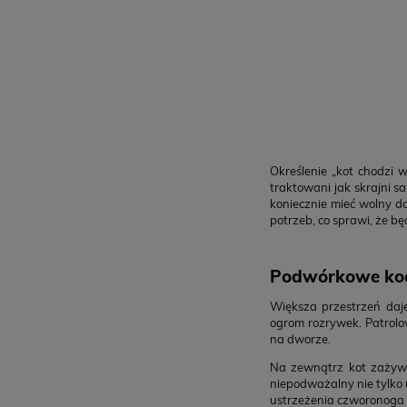
Określenie „kot chodzi 
traktowani jak skrajni s
koniecznie mieć wolny d
potrzeb, co sprawi, że bę
Podwórkowe koc
Większa przestrzeń daj
ogrom rozrywek. Patrolo
na dworze.
Na zewnątrz kot zażywa
niepodważalny nie tylko 
ustrzeżenia czworonoga 