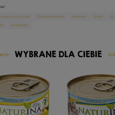
ie!
najlepszy przyjaciel
#bezpieczeństwo
#zabawa
#Koty
#c
ska
#wędrówki
WYBRANE DLA CIEBIE