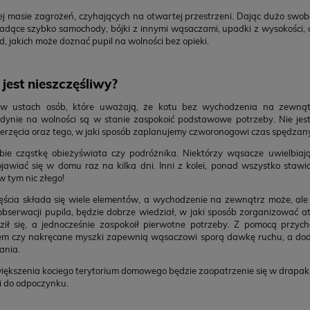
ej masie zagrożeń, czyhających na otwartej przestrzeni. Dając dużo swo
 Jadące szybko samochody, bójki z innymi wąsaczami, upadki z wysokości, 
d, jakich może doznać pupil na wolności bez opieki.
jest nieszczęśliwy?
ustach osób, które uważają, że kotu bez wychodzenia na zewnątrz
jedynie na wolności są w stanie zaspokoić podstawowe potrzeby. Nie je
ierzęcia oraz tego, w jaki sposób zaplanujemy czworonogowi czas spędza
ie cząstkę obieżyświata czy podróżnika. Niektórzy wąsacze uwielbia
jawiać się w domu raz na kilka dni. Inni z kolei, ponad wszystko stawi
w tym nic złego!
ęścia składa się wiele elementów, a wychodzenie na zewnątrz może, ale 
j obserwacji pupila, będzie dobrze wiedział, w jaki sposób zorganizować
ił się, a jednocześnie zaspokoił pierwotne potrzeby. Z pomocą przy
iem czy nakręcane myszki zapewnią wąsaczowi sporą dawkę ruchu, a dod
ania.
kszenia kociego terytorium domowego będzie zaopatrzenie się w drapak.
i do odpoczynku.