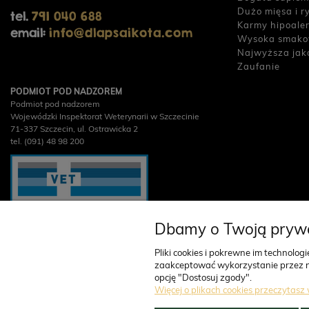
Dużo mięsa i r
tel.
791 040 688
Karmy hipoale
email:
info@dlapsaikota.com
Wysoka smako
Najwyższa jak
Zaufanie
PODMIOT POD NADZOREM
Podmiot pod nadzorem
Wojewódzki Inspektorat Weterynarii w Szczecinie
71-337 Szczecin, ul. Ostrawicka 2
tel. (091) 48 98 200
Dbamy o Twoją pryw
Pliki cookies i pokrewne im technolo
zaakceptować wykorzystanie przez nas
opcję "Dostosuj zgody".
Główny inspektorat weterynarii
Więcej o plikach cookies przeczytasz 
Obrót detaliczny produktami otc na odległość