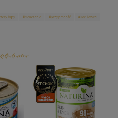
ztery łapy
#mruczenie
#przyjemność
#koci łowca