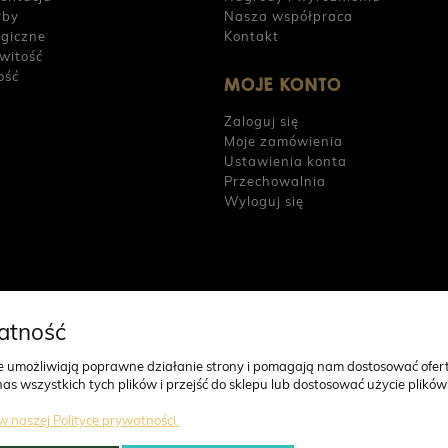
yby
Nasza współpraca
rgiczne
Kontakt
witość
ość
MOJE KONTO
Zaloguj się
Moje zamówienia
Ustawienia konta
Przechowalnia
Wyloguj się
atność
gie umożliwiają poprawne działanie strony i pomagają nam dostosować ofer
 wszystkich tych plików i przejść do sklepu lub dostosować użycie plików 
w naszej Polityce prywatności.