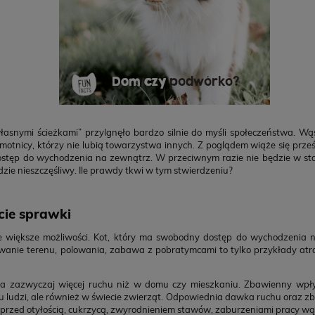
własnymi ścieżkami” przylgnęło bardzo silnie do myśli społeczeństwa. W
amotnicy, którzy nie lubią towarzystwa innych. Z poglądem wiąże się prze
ostęp do wychodzenia na zewnątrz. W przeciwnym razie nie będzie w st
dzie nieszczęśliwy. Ile prawdy tkwi w tym stwierdzeniu?
ie sprawki
e większe możliwości. Kot, który ma swobodny dostęp do wychodzenia n
wanie terenu, polowania, zabawa z pobratymcami to tylko przykłady atrak
 zazwyczaj więcej ruchu niż w domu czy mieszkaniu. Zbawienny wpływ
u ludzi, ale również w świecie zwierząt. Odpowiednia dawka ruchu oraz zb
przed otyłością, cukrzycą, zwyrodnieniem stawów, zaburzeniami pracy wąt