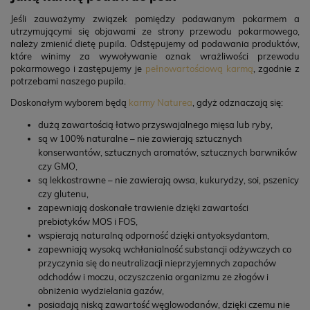
Jeśli zauważymy związek pomiędzy podawanym pokarmem a
utrzymującymi się objawami ze strony przewodu pokarmowego,
należy zmienić dietę pupila. Odstępujemy od podawania produktów,
które winimy za wywoływanie oznak wrażliwości przewodu
pokarmowego i zastępujemy je
pełnowartościową karmą
, zgodnie z
potrzebami naszego pupila.
Doskonałym wyborem będą
karmy Naturea
, gdyż odznaczają się:
dużą zawartością łatwo przyswajalnego mięsa lub ryby,
są w 100% naturalne – nie zawierają sztucznych
konserwantów, sztucznych aromatów, sztucznych barwników
czy GMO,
są lekkostrawne – nie zawierają owsa, kukurydzy, soi, pszenicy
czy glutenu,
zapewniają doskonałe trawienie dzięki zawartości
prebiotyków MOS i FOS,
wspierają naturalną odporność dzięki antyoksydantom,
zapewniają wysoką wchłanialność substancji odżywczych co
przyczynia się do neutralizacji nieprzyjemnych zapachów
odchodów i moczu, oczyszczenia organizmu ze złogów i
obniżenia wydzielania gazów,
posiadają niską zawartość węglowodanów, dzięki czemu nie