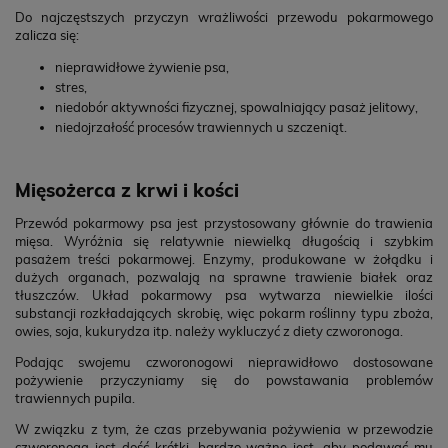
Do najczęstszych przyczyn wrażliwości przewodu pokarmowego
zalicza się:
nieprawidłowe żywienie psa,
stres,
niedobór aktywności fizycznej, spowalniający pasaż jelitowy,
niedojrzałość procesów trawiennych u szczeniąt.
Mięsożerca z krwi i kości
Przewód pokarmowy psa jest przystosowany głównie do trawienia
mięsa. Wyróżnia się relatywnie niewielką długością i szybkim
pasażem treści pokarmowej. Enzymy, produkowane w żołądku i
dużych organach, pozwalają na sprawne trawienie białek oraz
tłuszczów. Układ pokarmowy psa wytwarza niewielkie ilości
substancji rozkładających skrobię, więc pokarm roślinny typu zboża,
owies, soja, kukurydza itp. należy wykluczyć z diety czworonoga.
Podając swojemu czworonogowi nieprawidłowo dostosowane
pożywienie przyczyniamy się do powstawania problemów
trawiennych pupila.
W związku z tym, że czas przebywania pożywienia w przewodzie
czworonoga jest dość krótki, bardzo ważne jest, aby podawać mu