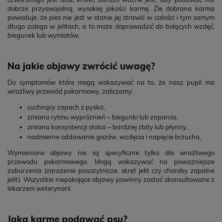
dobrze przyswajalną, wysokiej jakości karmę. Źle dobrana karma
powoduje, że pies nie jest w stanie jej strawić w całości i tym samym
długo zalega w jelitach, a to może doprowadzić do bolących wzdęć,
biegunek lub wymiotów.
Na jakie objawy zwrócić uwagę?
Do symptomów które mogą wskazywać na to, że nasz pupil ma
wrażliwy przewód pokarmowy, zaliczamy:
cuchnący zapach z pyska,
zmiana rytmu wypróżnień – biegunki lub zaparcia,
zmiana konsystencji stolca – bardziej zbity lub płynny,
nadmierne oddawanie gazów, wzdęcia i napięcie brzucha,
Wymienione objawy nie są specyficzne tylko dla wrażliwego
przewodu pokarmowego. Mogą wskazywać na poważniejsze
zaburzenia (zarażenie pasożytnicze, skręt jelit czy choroby zapalne
jelit). Wszystkie niepokojące objawy powinny zostać skonsultowane z
lekarzem weterynarii.
Jaką karmę podawać psu?