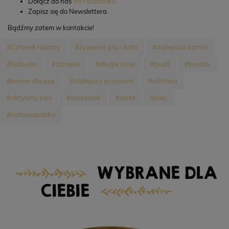
Dołącz do nas
na Facebooku
Zapisz się do Newslettera.
Bądźmy zatem w kontakcie!
#Członek rodziny
#żywienie psa i kota
#najlepsza karma
#Naturea
#zdrowie
#długie życie
#pupil
#porady
#karma dla psa
#najlepszy przyjaciel
#ochrona
#aktywny pies
#szczeniak
#dieta
#pies
#natureapolska
WYBRANE DLA
CIEBIE