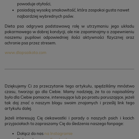
powoduje otyłości,
posiadają wysoką smakowitość, która zaspokoi gusta nawet
najbardziej wybrednych psów.
Dieta psa odgrywa podstawową rolę w utrzymaniu jego układu
pokarmowego w dobrej kondycji, ale nie zapominajmy o zapewnieniu
naszemu pupilowi odpowiedniej ilości aktywności fizycznej oraz
ochronie psa przez stresem.
www.dlapsaikota.com
Dziękujemy Ci za przeczytanie tego artykułu, spędziliśmy mnóstwo
czasu, tworząc go dla Ciebie. Mamy nadzieję, że to co napisaliśmy
było dla Ciebie pomocne, interesujące lub po prostu poruszające, jeżeli
tak daj znać o naszym blogu swoim znajomych i prześlij link tego
artykułu dalej.
Jeżeli interesują Cię ciekawostki i porady o naszych psich i kocich
przyjaciołach to zapraszamy Cię do śledzenia naszego fanpage:
Dołącz do nas
na Instagramie