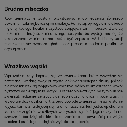
Brudna miseczka
Koty genetycznie zostały przystosowane do jedzenia świeżego
pokarmu i taki najbardziej im smakuje. Pamiętaj, by regularnie dbać o
higienę kociego kącika i czystość stojących tam miseczek. Zwierzę
może nie chcieć jeść z nieumytego naczynia, bo wydaje mu się, że
umieszczona w nim karma może być zepsuta. W takiej sytuacji
miauczenie nie oznacza głodu, lecz prośbę o podanie posiłku w
czystej misce.
Wrażliwe wąsiki
Wprawdzie koty kojarzą się ze zwierzakami, które wszędzie się
przecisną i wetkną swoje puszyste łebki w najmniejsze dziury, jednak
niektóre mruczki są wyjątkowo wrażliwe. Wibrysy umieszczone wokół
pyszczka odbierają m.in. dotyk. U szczególnie czułych na tym punkcie
zwierząt, jedzenie ze zbyt ciasnego naczynia drażni kocie wąsiki i
wywołuje duży dyskomfort. Z tego powodu zwierzęta nie są w stanie
wyjeść karmy znajdującej się na dnie naczynia. Jeśli jesteś opiekunem
kota o szczególnie wrażliwych wibrysach, wymień jego naczynia na
szersze i bardziej płaskie. Taka zamiana z pewnością rozwiąże
problem i pupil będzie chętnie wyjadał całą porcję.