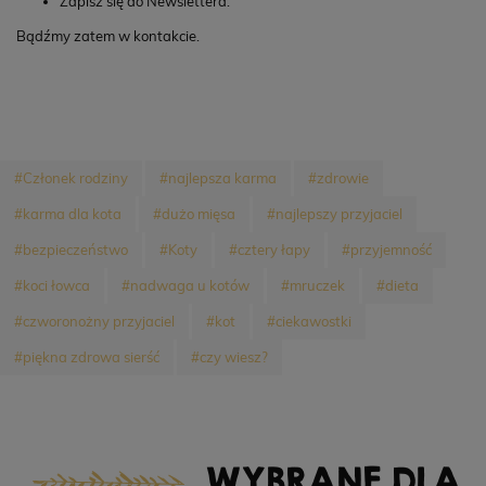
Zapisz się do Newslettera.
Bądźmy zatem w kontakcie.
#Członek rodziny
#najlepsza karma
#zdrowie
#karma dla kota
#dużo mięsa
#najlepszy przyjaciel
#bezpieczeństwo
#Koty
#cztery łapy
#przyjemność
#koci łowca
#nadwaga u kotów
#mruczek
#dieta
#czworonożny przyjaciel
#kot
#ciekawostki
#piękna zdrowa sierść
#czy wiesz?
WYBRANE DLA