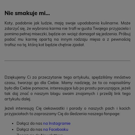
Nie smakuje mi…
Koty, podobnie jak ludzie, mają swoje upodobania kulinarne. Może
zdarzyć się, że wybrana karma nie trafi w gusta Twojego przyjaciela i
pomimo pełnej miseczki, będzie on wciąż domagał się jedzenia. Próbuj
podać mu karmę opartą na innym rodzaju mięsa a z pewnością
trafisz na tę, którą kot będzie chętnie zjadał.
Dziękujemy Ci za przeczytanie tego artykułu, spędziliśmy mnóstwo
czasu, tworząc go dla Ciebie. Mamy nadzieję, że to co napisaliśmy
było dla Ciebie pomocne, interesujące lub po prostu poruszające, jeżeli
tak daj znać o naszym blogu swoim znajomych i prześlij link tego
artykułu dalej.
Jeżeli interesują Cię ciekawostki i porady o naszych psich i kocich
przyjaciołach to zapraszamy Cię do śledzenia naszego fanpage:
Dołącz do nas
na Instagramie
Dołącz do nas
na Facebooku