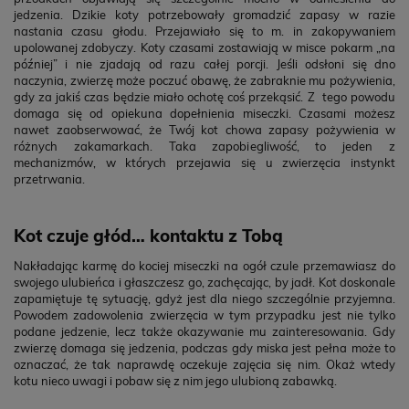
jedzenia. Dzikie koty potrzebowały gromadzić zapasy w razie
nastania czasu głodu. Przejawiało się to m. in zakopywaniem
upolowanej zdobyczy. Koty czasami zostawiają w misce pokarm „na
później” i nie zjadają od razu całej porcji. Jeśli odsłoni się dno
naczynia, zwierzę może poczuć obawę, że zabraknie mu pożywienia,
gdy za jakiś czas będzie miało ochotę coś przekąsić. Z tego powodu
domaga się od opiekuna dopełnienia miseczki. Czasami możesz
nawet zaobserwować, że Twój kot chowa zapasy pożywienia w
różnych zakamarkach. Taka zapobiegliwość, to jeden z
mechanizmów, w których przejawia się u zwierzęcia instynkt
przetrwania.
Kot czuje głód… kontaktu z Tobą
Nakładając karmę do kociej miseczki na ogół czule przemawiasz do
swojego ulubieńca i głaszczesz go, zachęcając, by jadł. Kot doskonale
zapamiętuje tę sytuację, gdyż jest dla niego szczególnie przyjemna.
Powodem zadowolenia zwierzęcia w tym przypadku jest nie tylko
podane jedzenie, lecz także okazywanie mu zainteresowania. Gdy
zwierzę domaga się jedzenia, podczas gdy miska jest pełna może to
oznaczać, że tak naprawdę oczekuje zajęcia się nim. Okaż wtedy
kotu nieco uwagi i pobaw się z nim jego ulubioną zabawką.