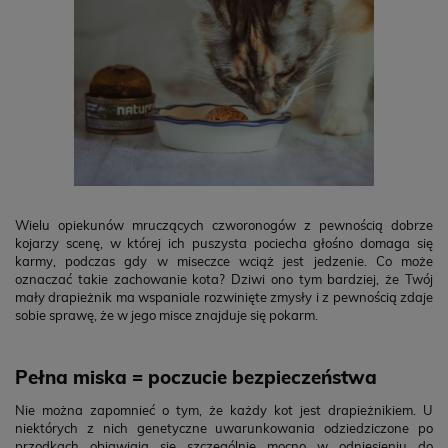
Wielu opiekunów mruczących czworonogów z pewnością dobrze
kojarzy scenę, w której ich puszysta pociecha głośno domaga się
karmy, podczas gdy w miseczce wciąż jest jedzenie. Co może
oznaczać takie zachowanie kota? Dziwi ono tym bardziej, że Twój
mały drapieżnik ma wspaniale rozwinięte zmysły i z pewnością zdaje
sobie sprawę, że w jego misce znajduje się pokarm.
Pełna miska = poczucie bezpieczeństwa
Nie można zapomnieć o tym, że każdy kot jest drapieżnikiem. U
niektórych z nich genetyczne uwarunkowania odziedziczone po
przodkach objawiają się szczególnie mocno w odniesieniu do