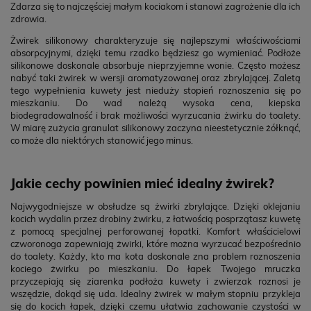
Zdarza się to najczęściej małym kociakom i stanowi zagrożenie dla ich
zdrowia.
Żwirek silikonowy charakteryzuje się najlepszymi właściwościami
absorpcyjnymi, dzięki temu rzadko będziesz go wymieniać. Podłoże
silikonowe doskonale absorbuje nieprzyjemne wonie. Często możesz
nabyć taki żwirek w wersji aromatyzowanej oraz zbrylającej. Zaletą
tego wypełnienia kuwety jest nieduży stopień roznoszenia się po
mieszkaniu. Do wad należą wysoka cena, kiepska
biodegradowalność i brak możliwości wyrzucania żwirku do toalety.
W miarę zużycia granulat silikonowy zaczyna nieestetycznie żółknąć,
co może dla niektórych stanowić jego minus.
Jakie cechy powinien mieć idealny żwirek?
Najwygodniejsze w obsłudze są żwirki zbrylające. Dzięki oklejaniu
kocich wydalin przez drobiny żwirku, z łatwością posprzątasz kuwetę
z pomocą specjalnej perforowanej łopatki. Komfort właścicielowi
czworonoga zapewniają żwirki, które można wyrzucać bezpośrednio
do toalety. Każdy, kto ma kota doskonale zna problem roznoszenia
kociego żwirku po mieszkaniu. Do łapek Twojego mruczka
przyczepiają się ziarenka podłoża kuwety i zwierzak roznosi je
wszędzie, dokąd się uda. Idealny żwirek w małym stopniu przykleja
się do kocich łapek, dzięki czemu ułatwia zachowanie czystości w