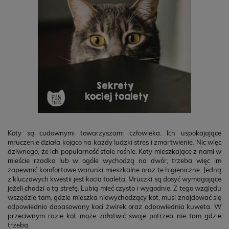
Koty są cudownymi towarzyszami człowieka. Ich uspokajające
mruczenie działa kojąco na każdy ludzki stres i zmartwienie. Nic więc
dziwnego, że ich popularność stale rośnie. Koty mieszkające z nami w
mieście rzadko lub w ogóle wychodzą na dwór, trzeba więc im
zapewnić komfortowe warunki mieszkalne oraz te higieniczne. Jedną
z kluczowych kwestii jest kocia toaleta. Mruczki są dosyć wymagające
jeżeli chodzi o tą strefę. Lubią mieć czysto i wygodnie. Z tego względu
wszędzie tam, gdzie mieszka niewychodzący kot, musi znajdować się
odpowiednio dopasowany koci żwirek oraz odpowiednia kuweta. W
przeciwnym razie kot może załatwić swoje potrzeb nie tam gdzie
trzeba.