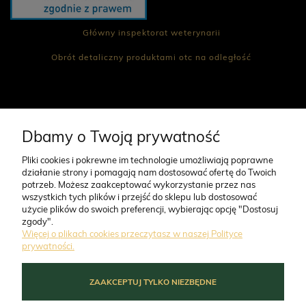
Główny inspektorat weterynarii
Obrót detaliczny produktami otc na odległość
Dbamy o Twoją prywatność
CO NAS WYRÓŻNIA
Pliki cookies i pokrewne im technologie umożliwiają poprawne
działanie strony i pomagają nam dostosować ofertę do Twoich
O FIRMIE
potrzeb. Możesz zaakceptować wykorzystanie przez nas
wszystkich tych plików i przejść do sklepu lub dostosować
użycie plików do swoich preferencji, wybierając opcję "Dostosuj
zgody".
ZAMÓWIENIA
Więcej o plikach cookies przeczytasz w naszej Polityce
prywatności.
MOJE KONTO
ZAAKCEPTUJ TYLKO NIEZBĘDNE