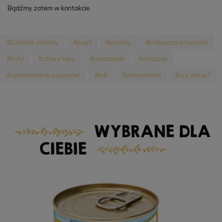
Bądźmy zatem w kontakcie.
#Członek rodziny
#pupil
#porady
#najlepszy przyjaciel
#Koty
#cztery łapy
#mruczenie
#mruczek
#czworonożny przyjaciel
#kot
#ciekawostki
#czy wiesz?
WYBRANE DLA
CIEBIE