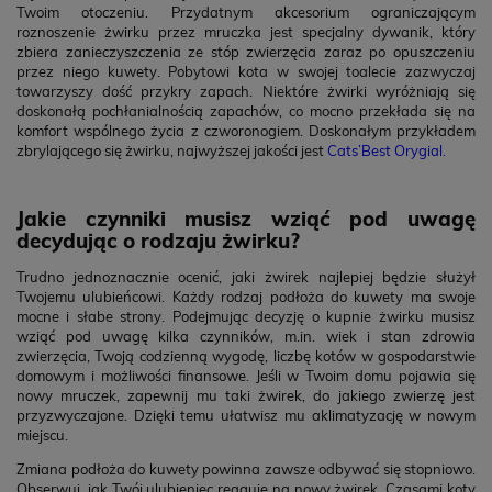
Twoim otoczeniu. Przydatnym akcesorium ograniczającym
roznoszenie żwirku przez mruczka jest specjalny dywanik, który
zbiera zanieczyszczenia ze stóp zwierzęcia zaraz po opuszczeniu
przez niego kuwety. Pobytowi kota w swojej toalecie zazwyczaj
towarzyszy dość przykry zapach. Niektóre żwirki wyróżniają się
doskonałą pochłanialnością zapachów, co mocno przekłada się na
komfort wspólnego życia z czworonogiem. Doskonałym przykładem
zbrylającego się żwirku, najwyższej jakości jest
Cats’Best Orygial
.
Jakie czynniki musisz wziąć pod uwagę
decydując o rodzaju żwirku?
Trudno jednoznacznie ocenić, jaki żwirek najlepiej będzie służył
Twojemu ulubieńcowi. Każdy rodzaj podłoża do kuwety ma swoje
mocne i słabe strony. Podejmując decyzję o kupnie żwirku musisz
wziąć pod uwagę kilka czynników, m.in. wiek i stan zdrowia
zwierzęcia, Twoją codzienną wygodę, liczbę kotów w gospodarstwie
domowym i możliwości finansowe. Jeśli w Twoim domu pojawia się
nowy mruczek, zapewnij mu taki żwirek, do jakiego zwierzę jest
przyzwyczajone. Dzięki temu ułatwisz mu aklimatyzację w nowym
miejscu.
Zmiana podłoża do kuwety powinna zawsze odbywać się stopniowo.
Obserwuj, jak Twój ulubieniec reaguje na nowy żwirek. Czasami koty