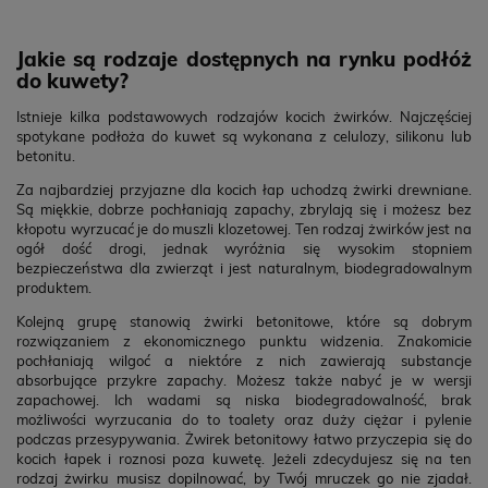
Jakie są rodzaje dostępnych na rynku podłóż
do kuwety?
Istnieje kilka podstawowych rodzajów kocich żwirków. Najczęściej
spotykane podłoża do kuwet są wykonana z celulozy, silikonu lub
betonitu.
Za najbardziej przyjazne dla kocich łap uchodzą żwirki drewniane.
Są miękkie, dobrze pochłaniają zapachy, zbrylają się i możesz bez
kłopotu wyrzucać je do muszli klozetowej. Ten rodzaj żwirków jest na
ogół dość drogi, jednak wyróżnia się wysokim stopniem
bezpieczeństwa dla zwierząt i jest naturalnym, biodegradowalnym
produktem.
Kolejną grupę stanowią żwirki betonitowe, które są dobrym
rozwiązaniem z ekonomicznego punktu widzenia. Znakomicie
pochłaniają wilgoć a niektóre z nich zawierają substancje
absorbujące przykre zapachy. Możesz także nabyć je w wersji
zapachowej. Ich wadami są niska biodegradowalność, brak
możliwości wyrzucania do to toalety oraz duży ciężar i pylenie
podczas przesypywania. Żwirek betonitowy łatwo przyczepia się do
kocich łapek i roznosi poza kuwetę. Jeżeli zdecydujesz się na ten
rodzaj żwirku musisz dopilnować, by Twój mruczek go nie zjadał.