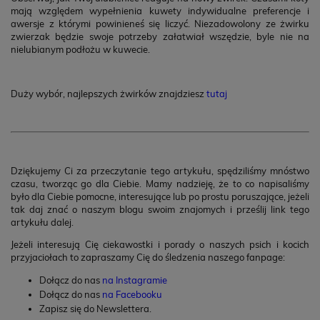
mają względem wypełnienia kuwety indywidualne preferencje i
awersje z którymi powinieneś się liczyć. Niezadowolony ze żwirku
zwierzak będzie swoje potrzeby załatwiał wszędzie, byle nie na
nielubianym podłożu w kuwecie.
Duży wybór, najlepszych żwirków znajdziesz
tutaj
Dziękujemy Ci za przeczytanie tego artykułu, spędziliśmy mnóstwo
czasu, tworząc go dla Ciebie. Mamy nadzieję, że to co napisaliśmy
było dla Ciebie pomocne, interesujące lub po prostu poruszające, jeżeli
tak daj znać o naszym blogu swoim znajomych i prześlij link tego
artykułu dalej.
Jeżeli interesują Cię ciekawostki i porady o naszych psich i kocich
przyjaciołach to zapraszamy Cię do śledzenia naszego fanpage:
Dołącz do nas
na Instagramie
Dołącz do nas
na Facebooku
Zapisz się do Newslettera.