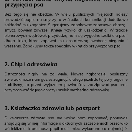
przypięcia psa
Bez tego się nie obędzie. W wielu publicznych miejscach należy
prowadzić pupila na smyczy, a w środkach komunikacji dodatkowo
zakładać mu kaganiec. Sugerujemy zapakować zapasową obrożę i
smycz, bowiem zawsze istnieje ryzyko ich uszkodzenia. W trakcie
plenerowych wędrówek przydadzą nam się wygodne szelki dla psa i
długa linka, która zapewni mu dostateczną swobodę biegania i
węszenia. Zapakujmy także specjalny wkręt do przywiązania psa.
2. Chip i adresówka
Ostrożności nigdy nie za wiele. Nawet najbardziej posłuszny
zwierzak może nam gdzieś zaginąć, dlatego jeżeli do tej pory tego nie
zrobiliśmy, to przed wyjazdem powinniśmy zaczipować psa oraz
przymocować do jego obroży i szelek niezbędną adresówkę.
3. Książeczka zdrowia lub paszport
O książeczce zdrowia psa nie wolno nam zapomnieć, ponieważ
znajdują się w niej informacje o aktualnych szczepieniach przeciwko
wściekliźnie, które nasz pupil musi mieć wykonane co najmniej 2