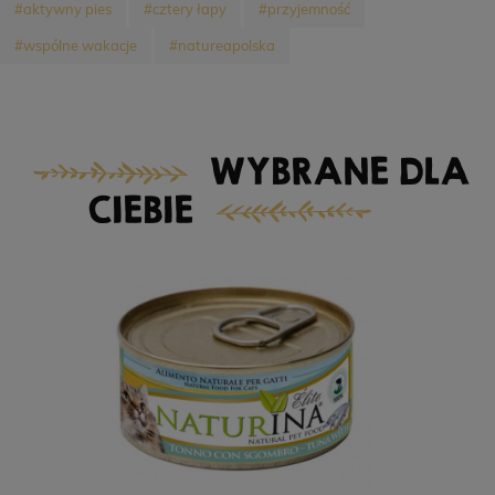
#aktywny pies
#cztery łapy
#przyjemność
#wspólne wakacje
#natureapolska
WYBRANE DLA
CIEBIE