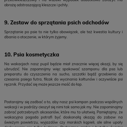
obrożę odstraszającą kleszcze i pchły.
9. Zestaw do sprzątania psich odchodów
Sprzątanie po psie to nie tylko obowiązek, ale też kwestia kultury i
dbania o otoczenie, w którym żyjemy.
10. Psia kosmetyczka
Na wakacjach nasz pupil będzie miał znacznie więcej okazji, by się
ubrudzić. Nie zapomnijmy więc spakować szamponu dla psa lub
preparatu do czyszczenia na sucho, szczotki bądź grzebienia do
czesania psiego futra, filcak do wycinania kołtunów i oczywiście psi
ręcznik. Przydać się może jeszcze maść do łap.
Postarajmy się zadbać o to, aby nasz psi kompan podczas wspólnych
wakacji i w podróży cieszył się nimi tak samo jak my. Nie zapominajmy
zabrać potrzebnych akcesoriów, które mu to ułatwią. Pamiętajmy, że
wakacyjna pogoda potrafi być doskonałą okazją do zabaw na
świeżym powietrzu, wyjazdów czy morskich kąpieli, ale silne upały