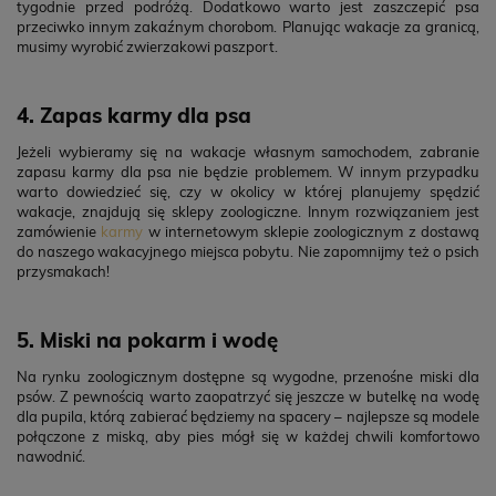
tygodnie przed podróżą. Dodatkowo warto jest zaszczepić psa
przeciwko innym zakaźnym chorobom. Planując wakacje za granicą,
musimy wyrobić zwierzakowi paszport.
4. Zapas karmy dla psa
Jeżeli wybieramy się na wakacje własnym samochodem, zabranie
zapasu karmy dla psa nie będzie problemem. W innym przypadku
warto dowiedzieć się, czy w okolicy w której planujemy spędzić
wakacje, znajdują się sklepy zoologiczne. Innym rozwiązaniem jest
zamówienie
karmy
w internetowym sklepie zoologicznym z dostawą
do naszego wakacyjnego miejsca pobytu. Nie zapomnijmy też o psich
przysmakach!
5. Miski na pokarm i wodę
Na rynku zoologicznym dostępne są wygodne, przenośne miski dla
psów. Z pewnością warto zaopatrzyć się jeszcze w butelkę na wodę
dla pupila, którą zabierać będziemy na spacery – najlepsze są modele
połączone z miską, aby pies mógł się w każdej chwili komfortowo
nawodnić.