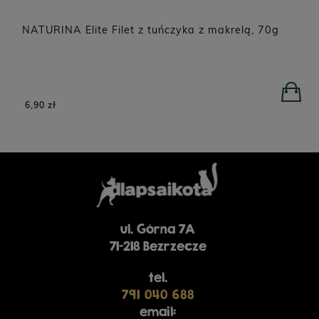
NATURINA Elite Filet z tuńczyka z makrelą, 70g
6,90 zł
ul. Górna 7A
71-218 Bezrzecze
tel.
791 040 688
email: