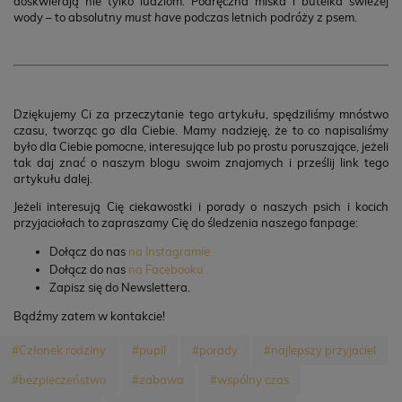
doskwierają nie tylko ludziom. Podręczna miska i butelka świeżej
wody – to absolutny
must have
podczas letnich podróży z psem.
Dziękujemy Ci za przeczytanie tego artykułu, spędziliśmy mnóstwo
czasu, tworząc go dla Ciebie. Mamy nadzieję, że to co napisaliśmy
było dla Ciebie pomocne, interesujące lub po prostu poruszające, jeżeli
tak daj znać o naszym blogu swoim znajomych i prześlij link tego
artykułu dalej.
Jeżeli interesują Cię ciekawostki i porady o naszych psich i kocich
przyjaciołach to zapraszamy Cię do śledzenia naszego fanpage:
Dołącz do nas
na Instagramie
Dołącz do nas
na Facebooku
Zapisz się do Newslettera.
Bądźmy zatem w kontakcie!
#Członek rodziny
#pupil
#porady
#najlepszy przyjaciel
#bezpieczeństwo
#zabawa
#wspólny czas