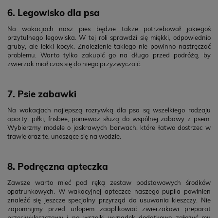
6. Legowisko dla psa
Na wakacjach nasz pies będzie także potrzebował jakiegoś
przytulnego legowiska. W tej roli sprawdzi się miękki, odpowiednio
gruby, ale lekki kocyk. Znalezienie takiego nie powinno nastręczać
problemu. Warto tylko zakupić go na długo przed podróżą, by
zwierzak miał czas się do niego przyzwyczaić.
7. Psie zabawki
Na wakacjach najlepszą rozrywką dla psa są wszelkiego rodzaju
aporty, piłki, frisbee, ponieważ służą do wspólnej zabawy z psem.
Wybierzmy modele o jaskrawych barwach, które łatwo dostrzec w
trawie oraz te, unoszące się na wodzie.
8. Podręczna apteczka
Zawsze warto mieć pod ręką zestaw podstawowych środków
opatrunkowych. W wakacyjnej apteczce naszego pupila powinien
znaleźć się jeszcze specjalny przyrząd do usuwania kleszczy. Nie
zapomnijmy przed urlopem zaaplikować zwierzakowi preparat
przeciwkleszczowy i na wszelki wypadek dodatkowo założyć mu