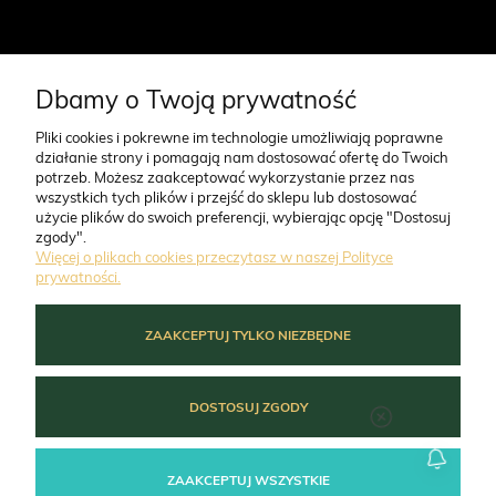
Dbamy o Twoją prywatność
CO NAS WYRÓŻNIA
Pliki cookies i pokrewne im technologie umożliwiają poprawne
działanie strony i pomagają nam dostosować ofertę do Twoich
O FIRMIE
potrzeb. Możesz zaakceptować wykorzystanie przez nas
wszystkich tych plików i przejść do sklepu lub dostosować
użycie plików do swoich preferencji, wybierając opcję "Dostosuj
zgody".
ZAMÓWIENIA
Więcej o plikach cookies przeczytasz w naszej Polityce
prywatności.
MOJE KONTO
ZAAKCEPTUJ TYLKO NIEZBĘDNE
POMOC
DOSTOSUJ ZGODY
ZAAKCEPTUJ WSZYSTKIE