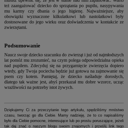
musisz upewnić się, że jest w stanie nad nim zapanować. Warto
też zaangażować dziecko do sprzątania po pupilu, nasypywania
mu karmy czy dbania o jego higienę. Najważniejsze, aby
obowiązki wyznaczone kilkulatkowi lub nastolatkowi były
dostosowane do jego wieku oraz doświadczenia w kontakcie ze
zwierzętami.
Podsumowanie
Naucz swoje dziecko szacunku do zwierząt i już od najmłodszych
lat pomóż mu zrozumieć, na czym polega odpowiedzialna opieka
nad pupilem. Zdecyduj się na przygarnięcie zwierzęcia dopiero
wtedy, gdy Twoja pociecha będzie już gotowa na zajmowanie się
psem czy kotem. Pamiętaj, że dziecko naśladuje dorosłych,
dlatego tak ważne jest, abyś przekazał mu dobre wzorce, ucząc
wrażliwości na potrzeby istot żywych.
Dziękujemy Ci za przeczytanie tego artykułu, spędziliśmy mnóstwo
czasu, tworząc go dla Ciebie. Mamy nadzieję, że to co napisaliśmy
było dla Ciebie pomocne, interesujące lub po prostu poruszające, jeżeli
tak daj znać o naszym blogu swoim znajomych i prześlij link tego