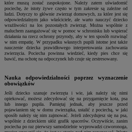
które muszą zostać zaspokojone. Należy zatem uświadomić
pociechę, że istoty żywe często w tym zakresie są zależne od
ludzi. Dotyczy to głównie zwierząt domowych, za które jest się
odpowiedzialnym jako właściciele, ale warto nauczyć dziecko
wrażliwości na los pozostałych zwierząt. Można wspólnie z
maluchem zaangażować się w pomoc w schronisku lub wspierać
działania na rzecz ochrony przyrody, aby w ten sposób rozwinąć
w nim empatię. W przypadku własnych pupili istotne jest także
nauczenie dziecka prawidłowego interpretowania zachowania
zwierzęcia. Pociecha powinna wiedzieć, kiedy pies chce się
bawić, ma ochotę na odpoczynek lub czuje się zestresowany.
Nauka odpowiedzialności poprzez wyznaczenie
obowiązków
Jeśli dziecko szanuje zwierzęta i wie, jak należy się nimi
opiekować, możesz zdecydować się na przygarnięcie kota, psa
lub innego pupila. Pamiętaj jednak, aby jeszcze przed
pojawianiem się w domu zwierzątka, ustalić z pociechą, w jaki
sposób należy się nim zajmować. Jeżeli zdecydujesz się na psa,
wspólnie z dzieckiem ułóż grafik spacerów. Oczywiście, zanim
pociecha po raz pierwszy samodzielnie wyprowadzi czworonoga,