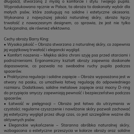
długości), stworzoną z myślą o komforcie i stylu Twojego pupila.
Wyprodukowana ręcznie w Polsce, ta obroża to doskonały wybór dla
małych psów, które zasługują na solidne i estetyczne akcesoria.
Wykonana z najwyższej jakości naturalnej skóry, obroża łączy
trwałość z nowoczesnym designem, co sprawia, że jest nie tylko
funkcjonalna, ale również efektowna.
Cechy obroży Barry King:
• Wysoka jakość – Obroża stworzona z naturalnej skóry, co zapewnia
jej wyjątkową trwałość i elegancki wygląd.
• Komfort noszenia – Miękka skóra chroni szyję psa przed otarciami i
podrażnieniami. Ergonomiczny kształt obroży zapewnia doskonałe
dopasowanie, co pozwala na swobodne ruchy pupila podczas
spacerów.
• Praktyczna regulacja i solidne zapięcie – Obroża wyposażona jest w
otwory na pasku, co umożliwia łatwą regulację do odpowiedniego
rozmiaru. Dodatkowo, solidne metalowe zapięcie oraz mocny D-ring
do przypięcia smyczy zapewniają pewność i bezpieczeństwo podczas
spacerów.
• Łatwość w pielęgnacji – Obroża jest łatwa do utrzymania w
czystości; regularne czyszczenie i nawilżanie skóry pozwoli zachować
jej estetyczny wygląd przez długi czas, co jest szczególnie ważne dla
aktywnych psów.
• Eleganckie wykończenie – Staranna obróbka naturalnej skóry,
wzbogacona o estetyczne przeszycia w kolorze obroży oraz solidne