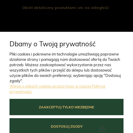
Obrót detaliczny produktami otc na odległość
CO NAS WYRÓŻNIA
Dbamy o Twoją prywatność
Pliki cookies i pokrewne im technologie umożliwiają poprawne
działanie strony i pomagają nam dostosować ofertę do Twoich
O FIRMIE
potrzeb. Możesz zaakceptować wykorzystanie przez nas
wszystkich tych plików i przejść do sklepu lub dostosować
użycie plików do swoich preferencji, wybierając opcję "Dostosuj
ZAMÓWIENIA
zgody".
Więcej o plikach cookies przeczytasz w naszej Polityce
prywatności.
MOJE KONTO
ZAAKCEPTUJ TYLKO NIEZBĘDNE
POMOC
DOSTOSUJ ZGODY