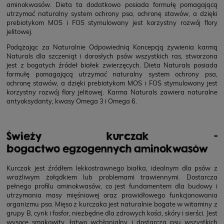
aminokwasów. Dieta ta dodatkowo posiada formułę pomagającą
utrzymać naturalny system ochrony psa, ochronę stawów, a dzięki
prebiotykom MOS i FOS stymulowany jest korzystny rozwój flory
jelitowej.
Podążając za Naturalnie Odpowiednią Koncepcją żywienia karmą
Naturals dla szczeniąt i dorosłych psów wszystkich ras, stworzona
jest z bogatych źródeł białek zwierzęcych. Dieta Naturals posiada
formułę pomagającą utrzymać naturalny system ochrony psa,
ochronę stawów, a dzięki prebiotykom MOS i FOS stymulowany jest
korzystny rozwój flory jelitowej. Karma Naturals zawiera naturalne
antyoksydanty, kwasy Omega 3 i Omega 6.
Świeży kurczak -
bogactwo egzogennych aminokwasów
Kurczak jest źródłem lekkostrawnego białka, idealnym dla psów z
wrażliwym żołądkiem lub problemami trawiennymi. Dostarcza
pełnego profilu aminokwasów, co jest fundamentem dla budowy i
utrzymania masy mięśniowej oraz prawidłowego funkcjonowania
organizmu psa. Mięso z kurczaka jest naturalnie bogate w witaminy z
grupy B, cynk i fosfor, niezbędne dla zdrowych kości, skóry i sierści. Jest
wysoce smakowity, łatwo wchłanialny i dostarcza psu wszystkich