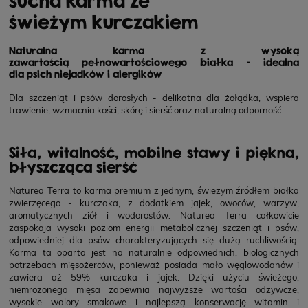
sucha karma ze
świeżym kurczakiem
Naturalna karma z wysoką
zawartością pełnowartościowego białka - idealna
dla psich niejadków i alergików
Dla szczeniąt i psów dorosłych - delikatna dla żołądka, wspiera
trawienie, wzmacnia kości, skórę i sierść oraz naturalną odporność.
Siła, witalność, mobilne stawy i piękna,
błyszcząca sierść
Naturea Terra
to karma premium z jednym, świeżym źródłem białka
zwierzęcego - kurczaka, z dodatkiem jajek, owoców, warzyw,
aromatycznych ziół i wodorostów. Naturea Terra całkowicie
zaspokaja wysoki poziom energii metabolicznej szczeniąt i psów,
odpowiedniej dla psów charakteryzujących się dużą ruchliwością.
Karma ta oparta jest na naturalnie odpowiednich, biologicznych
potrzebach mięsożerców, ponieważ posiada mało węglowodanów i
zawiera aż 59% kurczaka i jajek. Dzięki użyciu świeżego,
niemrożonego mięsa zapewnia najwyższe wartości odżywcze,
wysokie walory smakowe i najlepszą konserwację witamin i