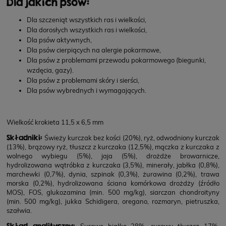
Dla jakich psów:
Dla szczeniąt wszystkich ras i wielkości,
Dla dorosłych wszystkich ras i wielkości,
Dla psów aktywnych,
Dla psów cierpiących na alergie pokarmowe,
Dla psów z problemami przewodu pokarmowego (biegunki,
wzdęcia, gazy).
Dla psów z problemami skóry i sierści,
Dla psów wybrednych i wymagających.
Wielkość krokieta 11,5 x 6,5 mm
Składniki:
Świeży kurczak bez kości (20%), ryż, odwodniony kurczak
(13%), brązowy ryż, tłuszcz z kurczaka (12,5%), mączka z kurczaka z
wolnego wybiegu (5%), jaja (5%), drożdże browarnicze,
hydrolizowana wątróbka z kurczaka (3,5%), minerały, jabłka (0,8%),
marchewki (0,7%), dynia, szpinak (0,3%), żurawina (0,2%), trawa
morska (0,2%), hydrolizowana ściana komórkowa drożdży (źródło
MOS), FOS, glukozamina (min. 500 mg/kg), siarczan chondroityny
(min. 500 mg/kg), jukka Schidigera, oregano, rozmaryn, pietruszka,
szałwia.
Skład analityczny:
Surowe białko 28%, surowy tłuszcz 17%,