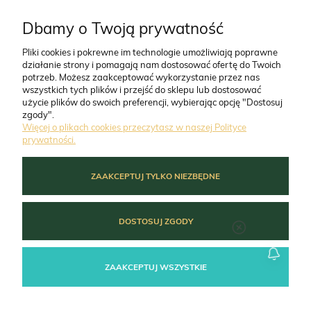
CO NAS WYRÓŻNIA
Dbamy o Twoją prywatność
Pliki cookies i pokrewne im technologie umożliwiają poprawne
działanie strony i pomagają nam dostosować ofertę do Twoich
O FIRMIE
potrzeb. Możesz zaakceptować wykorzystanie przez nas
wszystkich tych plików i przejść do sklepu lub dostosować
użycie plików do swoich preferencji, wybierając opcję "Dostosuj
ZAMÓWIENIA
zgody".
Więcej o plikach cookies przeczytasz w naszej Polityce
prywatności.
MOJE KONTO
ZAAKCEPTUJ TYLKO NIEZBĘDNE
POMOC
DOSTOSUJ ZGODY
ZAAKCEPTUJ WSZYSTKIE