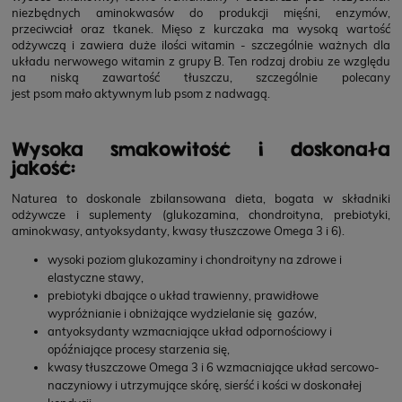
niezbędnych aminokwasów do produkcji mięśni, enzymów,
przeciwciał oraz tkanek. Mięso z kurczaka ma wysoką wartość
odżywczą i zawiera duże ilości witamin - szczególnie ważnych dla
układu nerwowego witamin z grupy B. Ten rodzaj drobiu ze względu
na niską zawartość tłuszczu, szczególnie polecany
jest psom mało aktywnym lub psom z nadwagą.
Wysoka smakowitość i doskonała
jakość:
Naturea to doskonale zbilansowana dieta, bogata w składniki
odżywcze i suplementy (glukozamina, chondroityna, prebiotyki,
aminokwasy, antyoksydanty, kwasy tłuszczowe Omega 3 i 6).
wysoki poziom glukozaminy i chondroityny na zdrowe i
elastyczne stawy,
prebiotyki dbające o układ trawienny, prawidłowe
wypróżnianie i obniżające wydzielanie się gazów,
antyoksydanty wzmacniające układ odpornościowy i
opóźniające procesy starzenia się,
kwasy tłuszczowe Omega 3 i 6 wzmacniające układ sercowo-
naczyniowy i utrzymujące skórę, sierść i kości w doskonałej