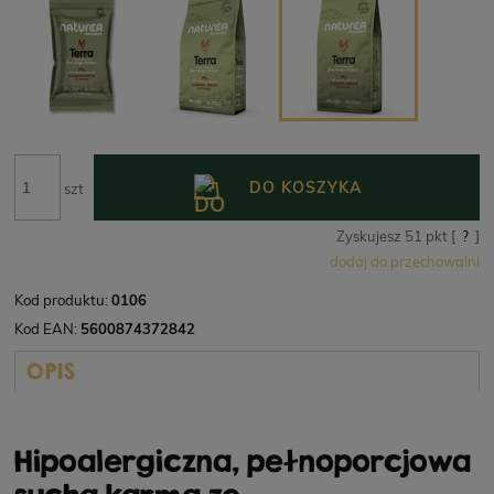
DO KOSZYKA
szt
Zyskujesz
51
pkt [
?
]
dodaj do przechowalni
Kod produktu:
0106
Kod EAN:
5600874372842
OPIS
Hipoalergiczna, pełnoporcjowa