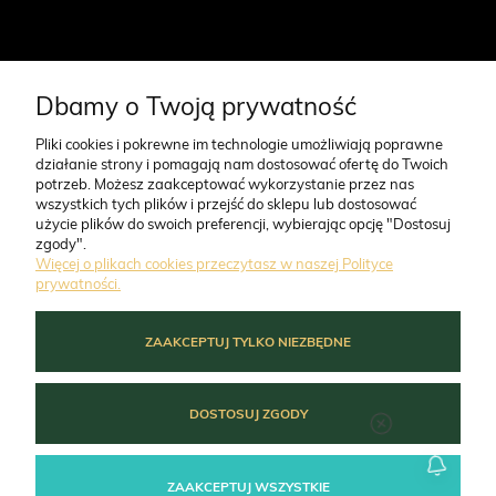
CO NAS WYRÓŻNIA
Dbamy o Twoją prywatność
Pliki cookies i pokrewne im technologie umożliwiają poprawne
działanie strony i pomagają nam dostosować ofertę do Twoich
O FIRMIE
potrzeb. Możesz zaakceptować wykorzystanie przez nas
wszystkich tych plików i przejść do sklepu lub dostosować
użycie plików do swoich preferencji, wybierając opcję "Dostosuj
ZAMÓWIENIA
zgody".
Więcej o plikach cookies przeczytasz w naszej Polityce
prywatności.
MOJE KONTO
ZAAKCEPTUJ TYLKO NIEZBĘDNE
POMOC
DOSTOSUJ ZGODY
ZAAKCEPTUJ WSZYSTKIE