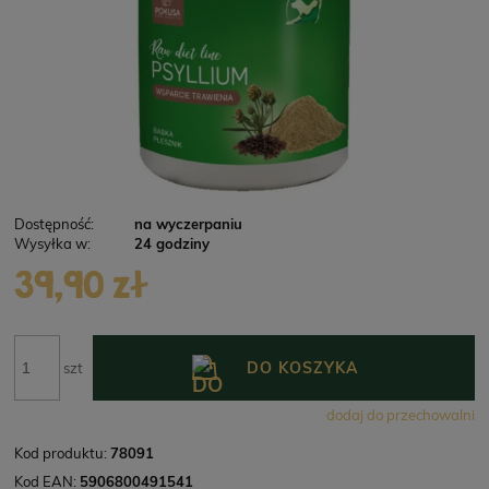
Dostępność:
na wyczerpaniu
Wysyłka w:
24 godziny
39,90 zł
DO KOSZYKA
szt
dodaj do przechowalni
Kod produktu:
78091
Kod EAN:
5906800491541