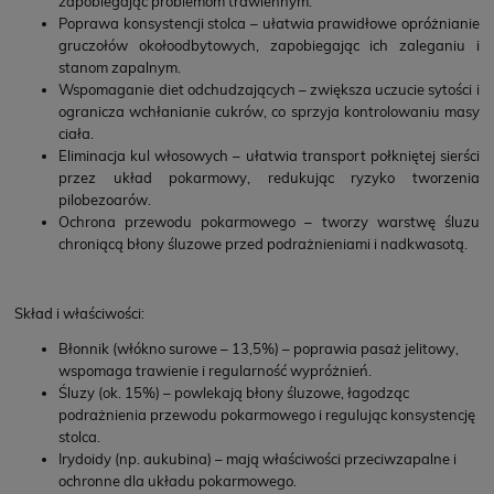
zapobiegając problemom trawiennym.
Poprawa konsystencji stolca – ułatwia prawidłowe opróżnianie
gruczołów okołoodbytowych, zapobiegając ich zaleganiu i
stanom zapalnym.
Wspomaganie diet odchudzających – zwiększa uczucie sytości i
ogranicza wchłanianie cukrów, co sprzyja kontrolowaniu masy
ciała.
Eliminacja kul włosowych – ułatwia transport połkniętej sierści
przez układ pokarmowy, redukując ryzyko tworzenia
pilobezoarów.
Ochrona przewodu pokarmowego – tworzy warstwę śluzu
chroniącą błony śluzowe przed podrażnieniami i nadkwasotą.
Skład i właściwości:
Błonnik (włókno surowe – 13,5%) – poprawia pasaż jelitowy,
wspomaga trawienie i regularność wypróżnień.
Śluzy (ok. 15%) – powlekają błony śluzowe, łagodząc
podrażnienia przewodu pokarmowego i regulując konsystencję
stolca.
Irydoidy (np. aukubina) – mają właściwości przeciwzapalne i
ochronne dla układu pokarmowego.