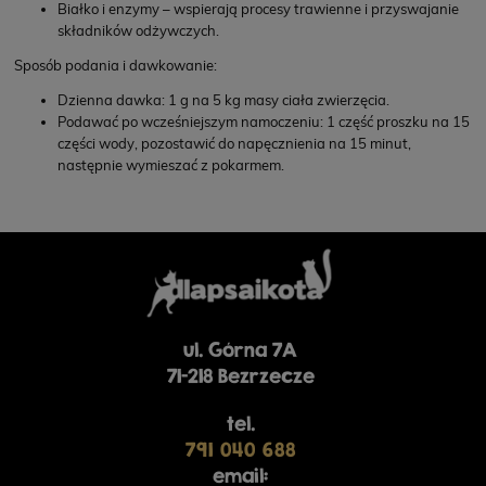
Białko i enzymy – wspierają procesy trawienne i przyswajanie
składników odżywczych.
Sposób podania i dawkowanie:
Dzienna dawka: 1 g na 5 kg masy ciała zwierzęcia.
Podawać po wcześniejszym namoczeniu: 1 część proszku na 15
części wody, pozostawić do napęcznienia na 15 minut,
następnie wymieszać z pokarmem.
ul. Górna 7A
71-218 Bezrzecze
tel.
791 040 688
email: