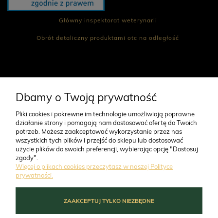
Główny inspektorat weterynarii
Obrót detaliczny produktami otc na odległość
CO NAS WYRÓŻNIA
Dbamy o Twoją prywatność
Pliki cookies i pokrewne im technologie umożliwiają poprawne
działanie strony i pomagają nam dostosować ofertę do Twoich
O FIRMIE
potrzeb. Możesz zaakceptować wykorzystanie przez nas
wszystkich tych plików i przejść do sklepu lub dostosować
użycie plików do swoich preferencji, wybierając opcję "Dostosuj
ZAMÓWIENIA
zgody".
Więcej o plikach cookies przeczytasz w naszej Polityce
prywatności.
MOJE KONTO
ZAAKCEPTUJ TYLKO NIEZBĘDNE