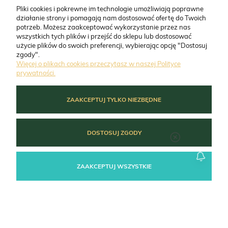
Pliki cookies i pokrewne im technologie umożliwiają poprawne
działanie strony i pomagają nam dostosować ofertę do Twoich
O FIRMIE
potrzeb. Możesz zaakceptować wykorzystanie przez nas
wszystkich tych plików i przejść do sklepu lub dostosować
użycie plików do swoich preferencji, wybierając opcję "Dostosuj
ZAMÓWIENIA
zgody".
Więcej o plikach cookies przeczytasz w naszej Polityce
prywatności.
MOJE KONTO
ZAAKCEPTUJ TYLKO NIEZBĘDNE
POMOC
DOSTOSUJ ZGODY
ZAAKCEPTUJ WSZYSTKIE
POKAŻ PEŁNĄ WERSJĘ STRONY
Sklep internetowy Shoper Premium