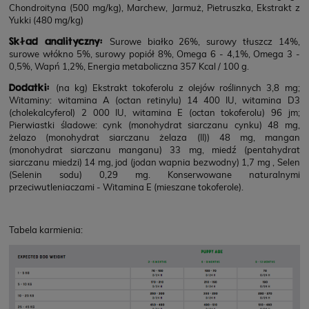
Chondroityna (500 mg/kg), Marchew, Jarmuż, Pietruszka, Ekstrakt z
Yukki (480 mg/kg)
Skład analityczny:
Surowe białko 26%, surowy tłuszcz 14%,
surowe włókno 5%, surowy popiół 8%, Omega 6 - 4,1%, Omega 3 -
0,5%, Wapń 1,2%, Energia metaboliczna 357 Kcal / 100 g.
Dodatki:
(na kg) Ekstrakt tokoferolu z olejów roślinnych 3,8 mg;
Witaminy: witamina A (octan retinylu) 14 400 IU, witamina D3
(cholekalcyferol) 2 000 IU, witamina E (octan tokoferolu) 96 jm;
Pierwiastki śladowe: cynk (monohydrat siarczanu cynku) 48 mg,
żelazo (monohydrat siarczanu żelaza (II)) 48 mg, mangan
(monohydrat siarczanu manganu) 33 mg, miedź (pentahydrat
siarczanu miedzi) 14 mg, jod (jodan wapnia bezwodny) 1,7 mg , Selen
(Selenin sodu) 0,29 mg. Konserwowane naturalnymi
przeciwutleniaczami - Witamina E (mieszane tokoferole).
Tabela karmienia: