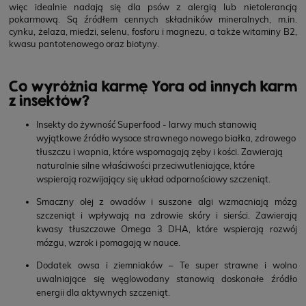
więc idealnie nadają się dla psów z alergią lub nietolerancją
pokarmową. Są źródłem cennych składników mineralnych, m.in.
cynku, żelaza, miedzi, selenu, fosforu i magnezu, a także witaminy B2,
kwasu pantotenowego oraz biotyny.
Co wyróżnia karmę Yora od innych karm
z insektów?
Insekty do żywność Superfood - larwy much stanowią
wyjątkowe źródło wysoce strawnego nowego białka, zdrowego
tłuszczu i wapnia, które wspomagają zęby i kości. Zawierają
naturalnie silne właściwości przeciwutleniające, które
wspierają rozwijający się układ odpornościowy szczeniąt.
Smaczny olej z owadów i suszone algi wzmacniają mózg
szczeniąt i wpływają na zdrowie skóry i sierści. Zawierają
kwasy tłuszczowe Omega 3 DHA, które wspierają rozwój
mózgu, wzrok i pomagają w nauce.
Dodatek owsa i ziemniaków – Te super strawne i wolno
uwalniające się węglowodany stanowią doskonałe źródło
energii dla aktywnych szczeniąt.