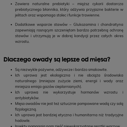
Zawiera naturalne prebiotyki – miąższ cykorii dostarcza
prebiotycznego błonnika, który odżywia przyjazne bakterie w
jelitach oraz wspomaga stolec i funkcje trawienne.
Dodatkowe wsparcie stawów – Glukozamina i chondroityna
zapewniają rosnącym szczeniętom bardzo potrzebną ochronę
stawów i utrzymują je w dobrej kondycji przez całych okres
wzrostu.
Dlaczego owady są lepsze od mięsa?
Są niezwykle pożywne, odżywcze i bardzo smakowite.
Ich uprawa jest ekologiczna i nie obciąża środowiska
naturalnego (mniejsze zużycie ziemi, energii i wody oraz
mniejsza emisja gazów cieplarnianych).
Ich uprawa nie wykorzystuje hormonów wzrostu i
antybiotyków.
Mięso owadów nie jest też sztucznie pompowane wodą czy solą
fizjologiczną.
Ich uprawa jest bardziej etyczna i humanitarna niż tradycyjne
hodowle.
Insekty pomagają nam zjeść niewykorzystane resztki warzyw.