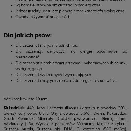
Są bardziej strawne niż kurczak i hipoalergiczne.
Jedząc insekty uratujesz planetę przed katastrofą ekologiczną.
Owady to żywność przyszłości.
Dla jakich psów:
Dla szczeniąt małych i średnich ras.
Dla szczeniąt cierpiących na alergie pokarmowe lub
niestrawność.
Dla szczeniąt z problemami przewodu pokarmowego (biegunki,
wzdęcia, gazy).
Dla szczeniąt wybrednych i wymagających.
Dla szczeniąt chcących zrobić coś dobrego dla środowiska.
Wielkość krokieta 10 mm
Składniki:
44% larw Hermetia illucens (Mączka z owadów 30%,
Świeży cały owad 8,5%, Olej z owadów 5,5%), Owies, Kukurydza,
Groch, Ziemniaki, Minerały, Drożdże piwowarskie, Siemię lniane,
Wodorosty (1%), Wytłoki z pomidorów, Witaminy, Miąższ z cykorii,
Suszone buraki, Suszone algi DHA, Glukozamina (500 mg/kg),