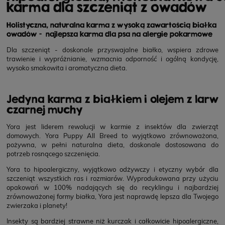
karma dla szczeniąt z owadów
Holistyczna, naturalna karma z wysoką zawartością białka
owadów - najlepsza karma dla psa na alergie pokarmowe
Dla szczeniąt - doskonale przyswajalne białko, wspiera zdrowe
trawienie i wypróżnianie, wzmacnia odporność i ogólną kondycję,
wysoko smakowita i aromatyczna dieta.
Jedyna karma z białkiem i olejem z larw
czarnej muchy
Yora jest liderem rewolucji w karmie z insektów dla zwierząt
domowych. Yora Puppy All Breed to wyjątkowo zrównoważona,
pożywna, w pełni naturalna dieta, doskonale dostosowana do
potrzeb rosnącego szczenięcia.
Yora to hipoalergiczny, wyjątkowo odżywczy i etyczny wybór dla
szczeniąt wszystkich ras i rozmiarów. Wyprodukowana przy użyciu
opakowań w 100% nadających się do recyklingu i najbardziej
zrównoważonej formy białka, Yora jest naprawdę lepsza dla Twojego
zwierzaka i planety!
Insekty są bardziej strawne niż kurczak i całkowicie hipoalergiczne,