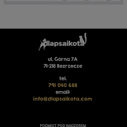
ul. Górna 7A
71-218 Bezrzecze
tel.
791 040 688
email:
info@dlapsaikota.com
PODMIOT POD NADZOREM