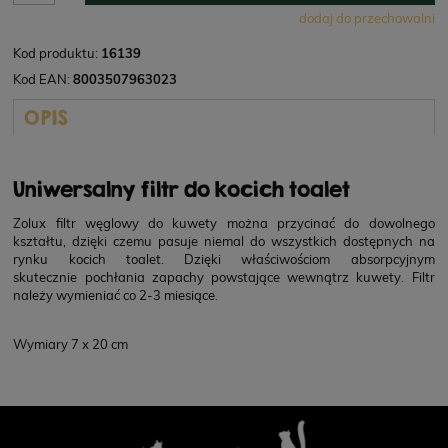
dodaj do przechowalni
Kod produktu:
16139
Kod EAN:
8003507963023
OPIS
Uniwersalny filtr do kocich toalet
Zolux filtr węglowy do kuwety można przycinać do dowolnego
kształtu, dzięki czemu pasuje niemal do wszystkich dostępnych na
rynku kocich toalet. Dzięki właściwościom absorpcyjnym
skutecznie pochłania zapachy powstające wewnątrz kuwety. Filtr
należy wymieniać co 2-3 miesiące.
Wymiary 7 x 20 cm