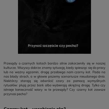
Przesądy o czarnych kotach bardzo silnie zakorzeniły się w naszej
kulturze. Wszyscy dobrze znamy sytuację, kiedy spiesząc się do pracy
lub na ważny egzamin, drogę przebiega nam czarny kot. Pada na
nas blady strach, a w głowie piszemy scenariusze nieudanego dnia.
Niektórzy starają się odwrócić czary za pomocą wymyślnych
rytuałów: plują przez bark albo wybierają okrężną drogę. Tylko czy
istnieje konieczność wiary w te przesądy? Czy czarny kot zawsze
przynosi pecha?
Czarny kot – uosobienie zła?