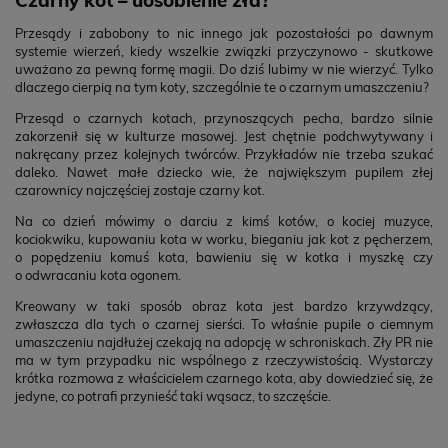
Przesądy i zabobony to nic innego jak pozostałości po dawnym
systemie wierzeń, kiedy wszelkie związki przyczynowo - skutkowe
uważano za pewną formę magii. Do dziś lubimy w nie wierzyć. Tylko
dlaczego cierpią na tym koty, szczególnie te o czarnym umaszczeniu?
Przesąd o czarnych kotach, przynoszących pecha, bardzo silnie
zakorzenił się w kulturze masowej. Jest chętnie podchwytywany i
nakręcany przez kolejnych twórców. Przykładów nie trzeba szukać
daleko. Nawet małe dziecko wie, że największym pupilem złej
czarownicy najczęściej zostaje czarny kot.
Na co dzień mówimy o darciu z kimś kotów, o kociej muzyce,
kociokwiku, kupowaniu kota w worku, bieganiu jak kot z pęcherzem,
o popędzeniu komuś kota, bawieniu się w kotka i myszkę czy
o odwracaniu kota ogonem.
Kreowany w taki sposób obraz kota jest bardzo krzywdzący,
zwłaszcza dla tych o czarnej sierści. To właśnie pupile o ciemnym
umaszczeniu najdłużej czekają na adopcję w schroniskach. Zły PR nie
ma w tym przypadku nic wspólnego z rzeczywistością. Wystarczy
krótka rozmowa z właścicielem czarnego kota, aby dowiedzieć się, że
jedyne, co potrafi przynieść taki wąsacz, to szczęście.