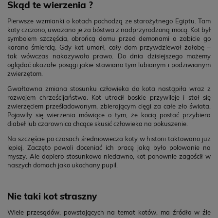
Skąd te wierzenia ?
Pierwsze wzmianki o kotach pochodzą ze starożytnego Egiptu. Tam
koty czczono, uważano je za bóstwa z nadprzyrodzoną mocą. Kot był
symbolem szczęścia, obrońcą domu przed demonami a zabicie go
karano śmiercią. Gdy kot umarł, cały dom przywdziewał żałobę –
tak wówczas nakazywało prawo. Do dnia dzisiejszego możemy
oglądać okazałe posągi jakie stawiano tym lubianym i podziwianym
zwierzętom.
Gwałtowna zmiana stosunku człowieka do kota nastąpiła wraz z
rozwojem chrześcijaństwa. Kot utracił boskie przywileje i stał się
zwierzęciem prześladowanym, zbierającym cięgi za całe zło świata.
Pojawiły się wierzenia mówiące o tym, że kocią postać przybiera
diabeł lub czarownica chcące skusić człowieka na pokuszenie.
Na szczęście po czasach średniowiecza koty w historii taktowano już
lepiej. Zaczęto powoli doceniać ich pracę jaką było polowanie na
myszy. Ale dopiero stosunkowo niedawno, kot ponownie zagościł w
naszych domach jako ukochany pupil.
Nie taki kot straszny
Wiele przesądów, powstających na temat kotów, ma źródło w źle