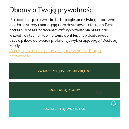
Dbamy o Twoją prywatność
CO NAS WYRÓŻNIA
Pliki cookies i pokrewne im technologie umożliwiają poprawne
działanie strony i pomagają nam dostosować ofertę do Twoich
O FIRMIE
potrzeb. Możesz zaakceptować wykorzystanie przez nas
wszystkich tych plików i przejść do sklepu lub dostosować
użycie plików do swoich preferencji, wybierając opcję "Dostosuj
zgody".
ZAMÓWIENIA
Więcej o plikach cookies przeczytasz w naszej Polityce
prywatności.
MOJE KONTO
ZAAKCEPTUJ TYLKO NIEZBĘDNE
POMOC
DOSTOSUJ ZGODY
ZAAKCEPTUJ WSZYSTKIE