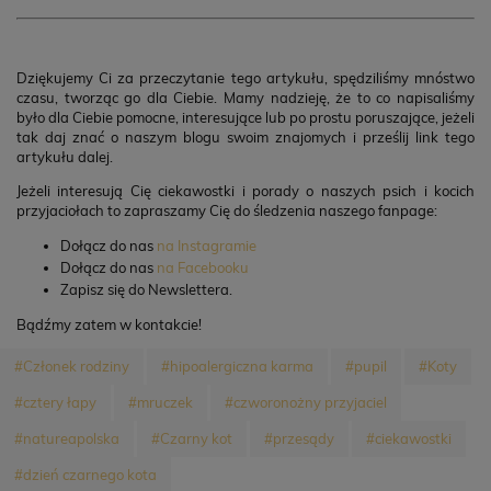
Dziękujemy Ci za przeczytanie tego artykułu, spędziliśmy mnóstwo
czasu, tworząc go dla Ciebie. Mamy nadzieję, że to co napisaliśmy
było dla Ciebie pomocne, interesujące lub po prostu poruszające, jeżeli
tak daj znać o naszym blogu swoim znajomych i prześlij link tego
artykułu dalej.
Jeżeli interesują Cię ciekawostki i porady o naszych psich i kocich
przyjaciołach to zapraszamy Cię do śledzenia naszego fanpage:
Dołącz do nas
na Instagramie
Dołącz do nas
na Facebooku
Zapisz się do Newslettera.
Bądźmy zatem w kontakcie!
#Członek rodziny
#hipoalergiczna karma
#pupil
#Koty
#cztery łapy
#mruczek
#czworonożny przyjaciel
#natureapolska
#Czarny kot
#przesądy
#ciekawostki
#dzień czarnego kota