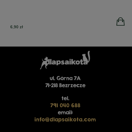
6,90 zł
ul. Górna 7A
71-218 Bezrzecze
tel.
791 040 688
email:
info@dlapsaikota.com