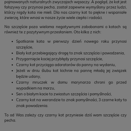
pojmowanych naturalnych zwyczajach wąsaczy. A pogląd, że kot jest
fałszywy czy przynosi pecha, został zapewne wymyślony przez ludzi,
którzy nigdy kota nie mieli. Dla nas czarny kot to piękne i wspaniałe
zwierzę, które wnosi w nasze życie wiele ciepła i radości.
Na szczęście poza wieloma negatywnymi zabobonami o kotach są
również te z pozytywnym przesłaniem. Oto kilka z nich:
Spotkanie kota w pierwszy dzień nowego roku przynosi
szczęście,
Biały kot przebiegający drogę to znak szczęścia i powodzenia,
Przygarnięcie kociej przybłędy przynosi szczęście,
Czarny kot przyciąga adoratorów do panny na wydaniu,
Jeżeli w dniu ślubu kot kichnie na pannę młodą jej związek
będzie udany,
Czarny mruczek w domu marynarza chroni go przed
wypadkiem na morzu,
Sen o białym kocie to zwiastun szczęścia i pomyślności,
Czarny kot na werandzie to znak pomyślności, 3 czarne koty to
znak powodzenia.
To od Was zależy czy czarny kot przyniesie dziś wam szczęście czy
pecha.