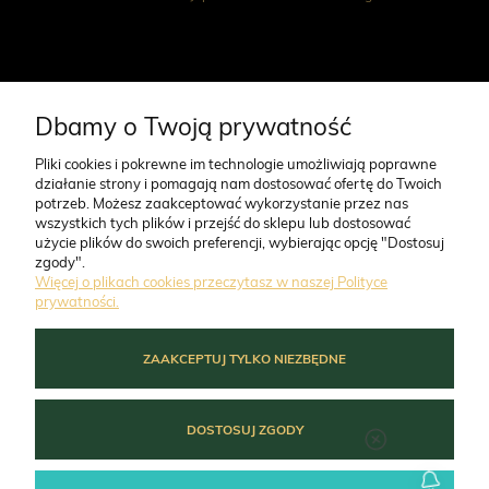
CO NAS WYRÓŻNIA
Dbamy o Twoją prywatność
Pliki cookies i pokrewne im technologie umożliwiają poprawne
działanie strony i pomagają nam dostosować ofertę do Twoich
O FIRMIE
potrzeb. Możesz zaakceptować wykorzystanie przez nas
wszystkich tych plików i przejść do sklepu lub dostosować
użycie plików do swoich preferencji, wybierając opcję "Dostosuj
ZAMÓWIENIA
zgody".
Więcej o plikach cookies przeczytasz w naszej Polityce
prywatności.
MOJE KONTO
ZAAKCEPTUJ TYLKO NIEZBĘDNE
POMOC
DOSTOSUJ ZGODY