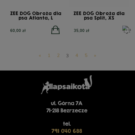
ZEE DOG Obroża dla
ZEE DOG Obroża dla
psa Atlanta, L
psa Split, XS
60,00 zł
35,00 zł
«
1
2
3
4
5
»
ul. Górna 7A
71-218 Bezrzecze
tel.
791 040 688