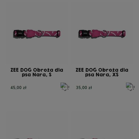
PERRO Cielęcina z
PERRO Struś z cukinią
cukinią dla psów
dla psów dorosłych 400g
dorosłych 800g
ZEE DOG Obroża dla
ZEE DOG Obroża dla
psa Nara, S
psa Nara, XS
POWIADOM O
45,00 zł
35,00 zł
DOSTĘPNOŚCI
26,90 zł
23,90 zł