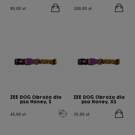
95,00 zł
100,00 zł
TRIBAL Fresh Pressed
Indyk, tłoczona na zimno
karma dla dorosłych
YORA All Breed
psów, 12 kg
GrainFree Mono Insect,
bezzbożowa sucha
karma dla psów z
insektami, 12 kg
POWIADOM O
DOSTĘPNOŚCI
332,00 zł
450,00 zł
ZEE DOG Obroża dla
ZEE DOG Obroża dla
psa Honey, S
psa Honey, XS
45,00 zł
35,00 zł