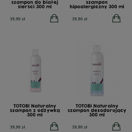
szampon do białej
szampon
sierści 300 ml
hipoalergiczny 300 ml
PERRO Struś z cukinią
PERRO Struś z cukinią
dla psów dorosłych 400g
dla psów dorosłych 800g
39,90 zł
39,90 zł
23,90 zł
34,90 zł
TOTOBI Naturalny
TOTOBI Naturalny
szampon z odżywką
szampon dezodorujący
300 ml
300 ml
39,90 zł
39,90 zł