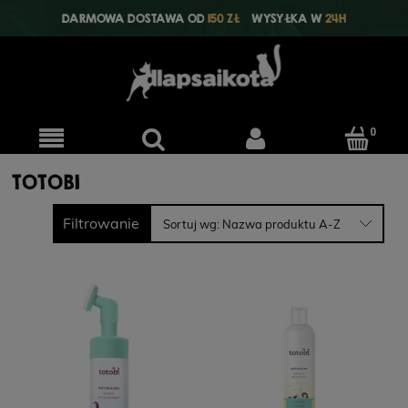
DARMOWA DOSTAWA OD
150 ZŁ
WYSYŁKA W
24H
TOTOBI
Filtrowanie
Sortuj wg:
Nazwa produktu A-Z
YORA All Breed
YORA Light/Senior Mono