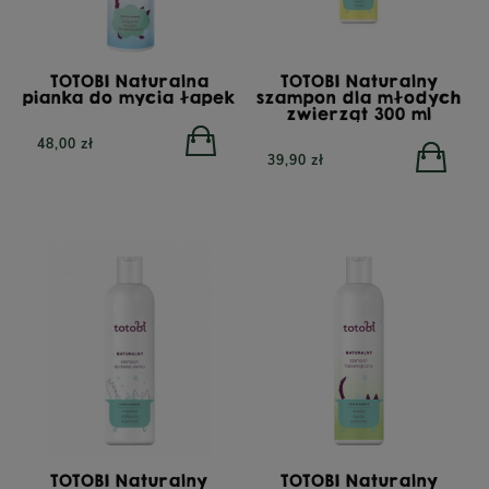
GrainFree Mono Insect,
Insect Superfood, sucha
bezzbożowa sucha
karma dla psów
karma dla psów z
starszych lub z nadwagą,
insektami, 12 kg
12 kg
TOTOBI Naturalna
TOTOBI Naturalny
pianka do mycia łapek
szampon dla młodych
zwierząt 300 ml
48,00 zł
39,90 zł
POWIADOM O
DOSTĘPNOŚCI
450,00 zł
410,00 zł
TOTOBI Naturalny
TOTOBI Naturalny